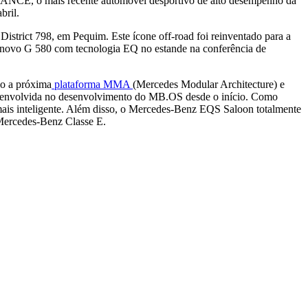
ANCE, o mais recente automóvel desportivo de alto desempenho da
bril.
istrict 798, em Pequim. Este ícone off-road foi reinventado para a
 o novo G 580 com tecnologia EQ no estande na conferência de
do a próxima
plataforma MMA
(Mercedes Modular Architecture) e
ja envolvida no desenvolvimento do MB.OS desde o início. Como
a mais inteligente. Além disso, o Mercedes‑Benz EQS Saloon totalmente
 Mercedes‑Benz Classe E.