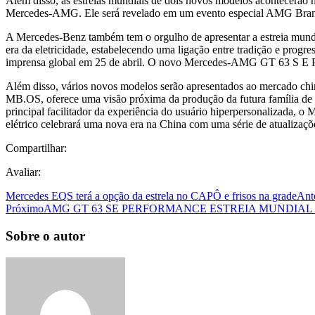
Além disso, as estreias mundiais de dois novos modelos acontece
Mercedes‑AMG. Ele será revelado em um evento especial AMG Brand 
A Mercedes‑Benz também tem o orgulho de apresentar a estreia mundia
era da eletricidade, estabelecendo uma ligação entre tradição e pro
imprensa global em 25 de abril. O novo Mercedes‑AMG GT 63 S 
Além disso, vários novos modelos serão apresentados ao mercado chin
MB.OS, oferece uma visão próxima da produção da futura família de 
principal facilitador da experiência do usuário hiperpersonalizada, 
elétrico celebrará uma nova era na China com uma série de atualiza
Compartilhar:
Avaliar:
Mercedes EQS terá a opção da estrela no CAPÔ e frisos na grade
Ant
Próximo
AMG GT 63 SE PERFORMANCE ESTREIA MUNDIAL 
Sobre o autor