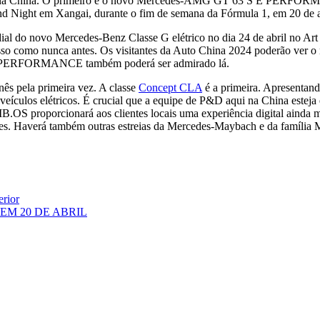
rão na China. O primeiro é o novo Mercedes‑AMG GT 63 S E PERFORM
Night em Xangai, durante o fim de semana da Fórmula 1, em 20 de a
l do novo Mercedes‑Benz Classe G elétrico no dia 24 de abril no Art D
gresso como nunca antes. Os visitantes da Auto China 2024 poderão ver
E PERFORMANCE também poderá ser admirado lá.
ês pela primeira vez. A classe
Concept CLA
é a primeira. Apresentan
veículos elétricos. É crucial que a equipe de P&D aqui na China este
o MB.OS proporcionará aos clientes locais uma experiência digital aind
ções. Haverá também outras estreias da Mercedes‑Maybach e da família
erior
EM 20 DE ABRIL