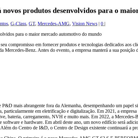
 novos produtos desenvolvidos para o mai
ntos
,
G-Class
,
GT
,
Mercedes-AMG
,
Vision News
|
0
|
seu compromisso em fornecer produtos e tecnologias dedicados aos cl
da Mercedes‑Benz. Antes do evento, a empresa manterá a sua posição d
de P&D mais abrangente fora da Alemanha, desempenhando um papel si
, particularmente em eletrificação e digitalização. Em 2021, a empr
-drive, bateria, carregamento, NVH e muito mais. Em 2022, a Mercede
oftware e hardware. Em abril deste ano, um novo edifício será adicio
a. Além do Centro de I&D, o Centro de Design existente continuará a p