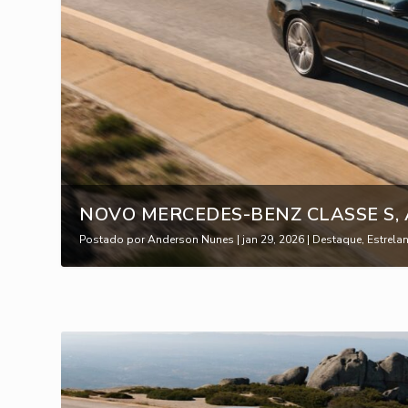
NOVO MERCEDES-BENZ CLASSE S, 
Postado por
Anderson Nunes
|
jan 29, 2026
|
Destaque
,
Estrela