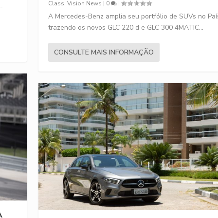
Class
,
Vision News
|
0
|
-
A Mercedes-Benz amplia seu portfólio de SUVs no Paí
trazendo os novos GLC 220 d e GLC 300 4MATIC...
CONSULTE MAIS INFORMAÇÃO
A