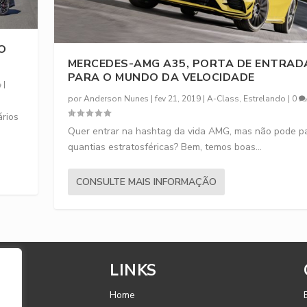
O
MERCEDES-AMG A35, PORTA DE ENTRAD
PARA O MUNDO DA VELOCIDADE
|
por
Anderson Nunes
|
fev 21, 2019
|
A-Class
,
Estrelando
|
0
ários
Quer entrar na hashtag da vida AMG, mas não pode p
quantias estratosféricas? Bem, temos boas...
CONSULTE MAIS INFORMAÇÃO
LINKS
Home