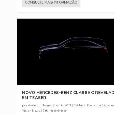
CONSULTE MAIS INFORMAÇÃO
NOVO MERCEDES-BENZ CLASSE C REVELA
EM TEASER
por
Anderson Nunes
|
fev 16, 2021
|
C-Class
,
Destaque
,
Estrela
Vision News
|
0
|