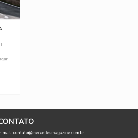
A
|
agar
CONTATO
E-mail: contato@mercedesmagazine.com.br