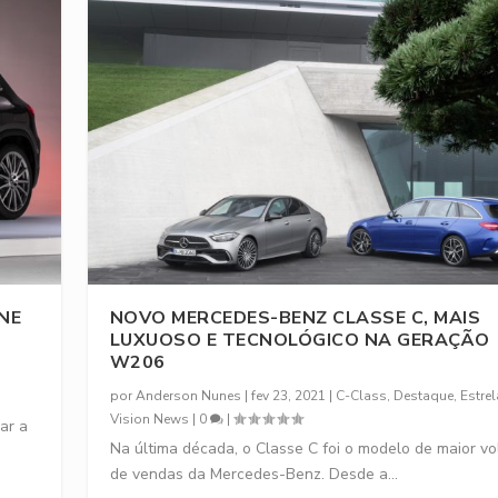
NE
NOVO MERCEDES-BENZ CLASSE C, MAIS
LUXUOSO E TECNOLÓGICO NA GERAÇÃO
W206
por
Anderson Nunes
|
fev 23, 2021
|
C-Class
,
Destaque
,
Estre
Vision News
|
0
|
ar a
Na última década, o Classe C foi o modelo de maior v
de vendas da Mercedes-Benz. Desde a...