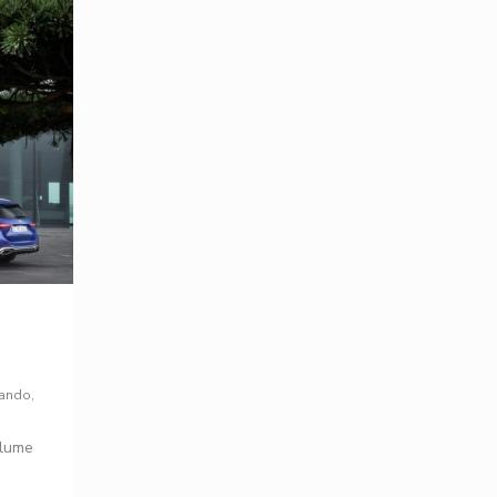
lando
,
olume