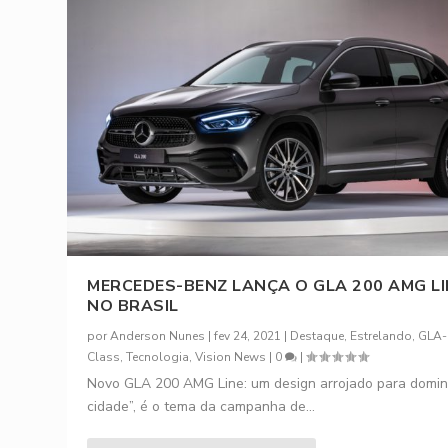
MERCEDES-BENZ LANÇA O GLA 200 AMG LI
NO BRASIL
por
Anderson Nunes
|
fev 24, 2021
|
Destaque
,
Estrelando
,
GLA-
Class
,
Tecnologia
,
Vision News
|
0
|
Novo GLA 200 AMG Line: um design arrojado para domin
cidade”, é o tema da campanha de...