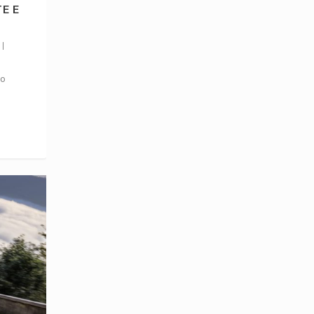
E E
|
vo