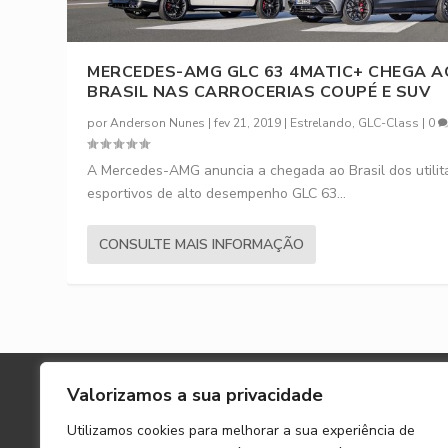
MERCEDES-AMG GLC 63 4MATIC+ CHEGA A
BRASIL NAS CARROCERIAS COUPÉ E SUV
por
Anderson Nunes
|
fev 21, 2019
|
Estrelando
,
GLC-Class
|
0
A Mercedes-AMG anuncia a chegada ao Brasil dos utilit
esportivos de alto desempenho GLC 63...
CONSULTE MAIS INFORMAÇÃO
A MERCEDES MAG
Valorizamos a sua privacidade
Utilizamos cookies para melhorar a sua experiência de
Mercedes Magazine é um site global sobre a