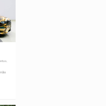
entos
,
 não