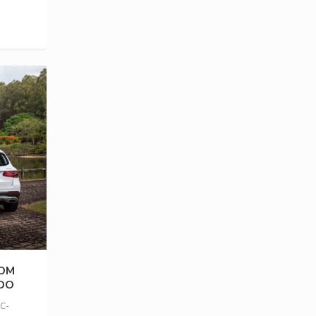
COM
ADO
C-