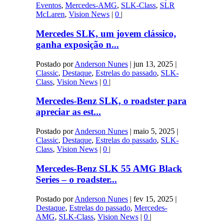
Eventos
,
Mercedes-AMG
,
SLK-Class
,
SLR
McLaren
,
Vision News
|
0
|
Mercedes SLK, um jovem clássico,
ganha exposição n...
Postado por
Anderson Nunes
|
jun 13, 2025
|
Classic
,
Destaque
,
Estrelas do passado
,
SLK-
Class
,
Vision News
|
0
|
Mercedes-Benz SLK, o roadster para
apreciar as est...
Postado por
Anderson Nunes
|
maio 5, 2025
|
Classic
,
Destaque
,
Estrelas do passado
,
SLK-
Class
,
Vision News
|
0
|
Mercedes-Benz SLK 55 AMG Black
Series – o roadster...
Postado por
Anderson Nunes
|
fev 15, 2025
|
Destaque
,
Estrelas do passado
,
Mercedes-
AMG
,
SLK-Class
,
Vision News
|
0
|