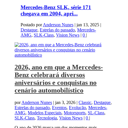
Mercedes-Benz SLK, série 171
chegava em 2004, apri...
Postado por
Anderson Nunes
|
jan 13, 2025
|
Destaque
,
Estrelas do passado
,
Mercedes-
AMG
,
SLK-Class
,
Vision News
|
0
|
2026, ano em que a Mercedes-
Benz celebrará diversos
aniversários e conquistas no
cenário automobilístico
por
Anderson Nunes
|
jan 3, 2026
|
Classic
,
Destaque
,
Estrelas do passado
,
Eventos
,
Evolução
,
Mercedes-
AMG
,
Modelos Especiais
,
Motorsports
,
SL-Class
,
SLK-Class
,
Tecnologia
,
Vision News
|
0
|
O ano de 2026 marca um dos momentos mais