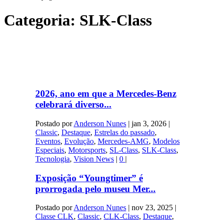
Categoria:
SLK-Class
2026, ano em que a Mercedes-Benz
celebrará diverso...
Postado por
Anderson Nunes
|
jan 3, 2026
|
Classic
,
Destaque
,
Estrelas do passado
,
Eventos
,
Evolução
,
Mercedes-AMG
,
Modelos
Especiais
,
Motorsports
,
SL-Class
,
SLK-Class
,
Tecnologia
,
Vision News
|
0
|
Exposição “Youngtimer” é
prorrogada pelo museu Mer...
Postado por
Anderson Nunes
|
nov 23, 2025
|
Classe CLK
,
Classic
,
CLK-Class
,
Destaque
,