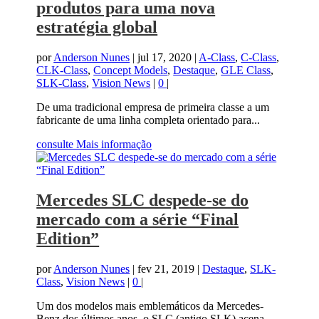
produtos para uma nova
estratégia global
por
Anderson Nunes
|
jul 17, 2020
|
A-Class
,
C-Class
,
CLK-Class
,
Concept Models
,
Destaque
,
GLE Class
,
SLK-Class
,
Vision News
|
0
|
De uma tradicional empresa de primeira classe a um
fabricante de uma linha completa orientado para...
consulte Mais informação
Mercedes SLC despede-se do
mercado com a série “Final
Edition”
por
Anderson Nunes
|
fev 21, 2019
|
Destaque
,
SLK-
Class
,
Vision News
|
0
|
Um dos modelos mais emblemáticos da Mercedes-
Benz dos últimos anos, o SLC (antigo SLK) acena