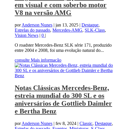
em visual e com soberbo motor
V8 na versão AMG
por
Anderson Nunes
|
jan 13, 2025
|
Destaque
,
Estrelas do passado
,
Mercedes-AMG
,
SLK-Class
,
Vision News
|
0
|
O roadster Mercedes-Benz SLK série 171, produzido
entre 2004 e 2008, foi uma evolução natural do...
consulte Mais informação
Notas Clássicas Mercedes-Benz,
estreia mundial do 300 SL e os
aniversários de Gottlieb Daimler
e Bertha Benz
por
Anderson Nunes
|
fev 8, 2024
|
Classic
,
Destaque
,
Estrelas do passado
,
Eventos
,
Miniaturas
,
S-Class
,