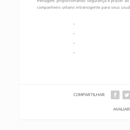
frenagem, proporcionando segurança e prazer ao d
companheiro urbano intransigente para seus usuár
COMPARTILHAR:
AVALIAR