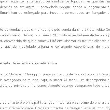
Agora frequentemente usado para indicar os tópicos mais quentes na
endências na era digital – apropriado, porque desde o lançamento d
 Smart tem se esforçado para inovar e permaneceu um lançador d
te de vendas globais, marketing e pós-venda da smart Automobile Co.
ós a renovação da marca, o smart #1 combina perfeitamente tecnologi
ou convencido de que o smart #1 irá entusiasmar os futuros clientes n
ências de mobilidade urbana e co-criando experiências de marc
rfeita de estética e aerodinâmica
va da China em Chongqing possui o centro de testes de aerodinâmic
ais avançados do mundo. Aqui, o smart #1 mediu um desempenho d
uista de primeira linha, especialmente quando comparado lado a lad
e de arrasto é o principal fator que influencia o consumo de energia d
de em alta velocidade. Graças à filosofia de design “Sensual Producty