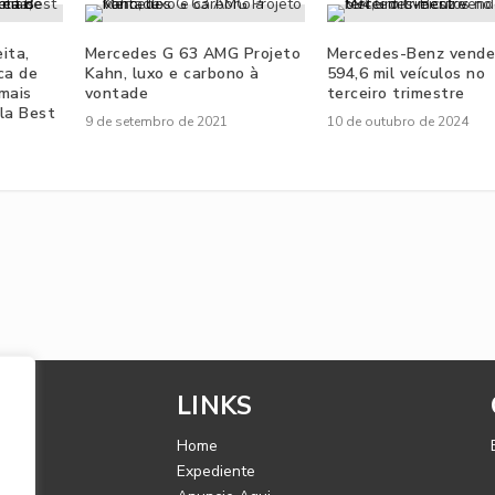
ita,
Mercedes G 63 AMG Projeto
Mercedes-Benz vend
ca de
Kahn, luxo e carbono à
594,6 mil veículos no
mais
vontade
terceiro trimestre
la Best
9 de setembro de 2021
10 de outubro de 2024
LINKS
Home
Expediente