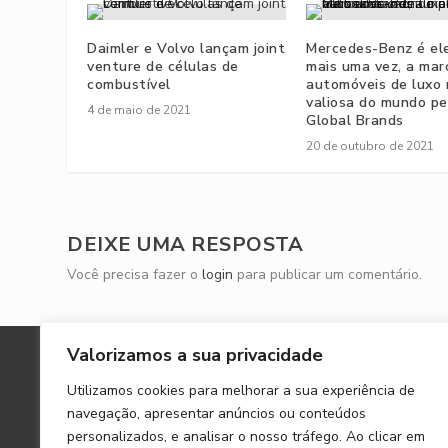
Daimler e Volvo lançam joint
Mercedes-Benz é ele
venture de células de
mais uma vez, a mar
combustível
automóveis de luxo 
valiosa do mundo pe
4 de maio de 2021
Global Brands
20 de outubro de 2021
DEIXE UMA RESPOSTA
Você precisa fazer o
login
para publicar um comentário.
Valorizamos a sua privacidade
A MERCEDES MAG
Utilizamos cookies para melhorar a sua experiência de
Mercedes Magazine é um site global sobre a
navegação, apresentar anúncios ou conteúdos
marca, produtos e estilo de vida Mercedes-Benz.
personalizados, e analisar o nosso tráfego. Ao clicar em