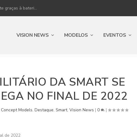
 graças à bateri...
VISION NEWS
MODELOS
EVENTOS
ILITÁRIO DA SMART SE
EGA NO FINAL DE 2022
|
Concept Models
,
Destaque
,
Smart
,
Vision News
|
0
|