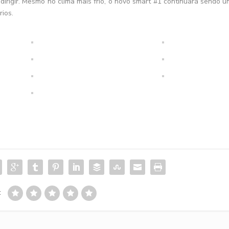
irigir. Mesmo no clima mais frio, o novo smart #1 continuará sendo u
ios.
: