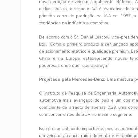
nova geração de veículos totalmente elétricos. 
mídias sociais, o símbolo “#” é evocativo de t
primeiro carro de produção na IAA em 1997, a
tendências na indústria automotiva.
De acordo com o Sr. Daniel Lescow, vice-presiden
Ltd., “Como o primeiro produto a ser lançado ap
de acionamento elétrico e qualidade premium. Est
China e na Europa, estabelecendo novas tend
poderosas onde quer que apareça.”
Projetado pela Mercedes-Benz: Uma mistura pe
O Instituto de Pesquisa de Engenharia Automoti
automotiva mais avançado do país e um dos m
coeficiente de arrasto de apenas 0,29, uma conq
com concorrentes de SUV no mesmo segmento.
Isso é especialmente importante, pois o coeficient
um veículo, alcance, ruído do vento e estabilida