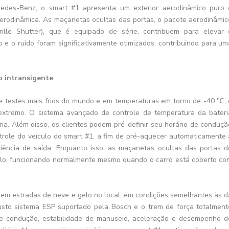
cedes-Benz, o smart #1 apresenta um exterior aerodinâmico puro 
e aerodinâmica. As maçanetas ocultas das portas, o pacote aerodinâmic
lle Shutter), que é equipado de série, contribuem para elevar 
e o ruído foram significativamente otimizados, contribuindo para um
 intransigente
 testes mais frios do mundo e em temperaturas em torno de -40 ℃, 
 extremo. O sistema avançado de controle de temperatura da bateri
ia. Além disso, os clientes podem pré-definir seu horário de conduçã
ontrole do veículo do smart #1, a fim de pré-aquecer automaticamente 
ciência de saída. Enquanto isso, as maçanetas ocultas das portas d
elo, funcionando normalmente mesmo quando o carro está coberto co
em estradas de neve e gelo no local, em condições semelhantes às d
usto sistema ESP suportado pela Bosch e o trem de força totalment
 de condução, estabilidade de manuseio, aceleração e desempenho d