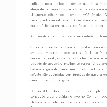
aplicada pela equipe de design global da Mer
elegante, um equilíbrio perfeito entre estética 
altamente eficaz, bem como o AGS (Active Gri
desempenho aerodinâmico. A resistência ao vento 
maior eficiência energética, conforto e autonomia.
Sem medo de gelo e neve: companheiro urbano
No extremo norte da China, em um dos campos de
smart #1 mostrou excelente resistência ao frio
mantém a condição de trabalho ideal para a bater
através do aplicativo inteligente ou painel de c
bateria e garantir carregamento otimizado e efi
veículo são equipadas com funções de quebra-g
uma fina camada de gelo.
O smart #1 também passou por testes complexos 
condução urbana diária no inverno. Com um rob
elétrico, o veículo combina excelente conforto