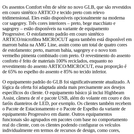
Os assentos Comfort vêm de série no novo GLB, que são revestidos
em couro sintético ARTICO e tecido preto com relevo
tridimensional. Eles estão disponíveis opcionalmente na moderna
cor sagegrey. Três cores interiores – preto, bege macchiato e
sagegrey – estão disponíveis na variante de equipamento
Progressive. O estofamento padrão em couro sintético
ARTICO/microfibra MICROCUT agora também está disponível em
marrom bahia na AMG Line, assim como um total de quatro cores
de estofamento: preto, marrom bahia, sagegrey e o novo tom
vermelho pimenta combinado com preto. O revestimento do assento
conforto é feito de materiais 100% reciclados, enquanto no
revestimento do assento ARTICO/MICROCUT, essa proporção é
de 65% no espelho do assento e 85% no tecido inferior.
O equipamento padrão do GLB foi significativamente atualizado. A
lógica da oferta foi adaptada ainda mais precisamente aos desejos
específicos do cliente. O equipamento básico já inclui Highbeam
Assist, câmera de ré e pacote USB, além do volante em couro e dos
faróis dianteiros de LED, por exemplo. Os clientes também recebem
o Pacote de Estacionamento e o Pacote de Espelho da variante de
equipamento Progressivo em diante. Outros equipamentos
funcionais são agrupados em pacotes com base no comportamento
real do cliente, com os clientes podendo configurar os veículos
individualmente em termos de recursos de design, como cores,