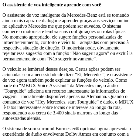
O assistente de voz inteligente aprende com você
O assistente de voz inteligente da Mercedes-Benz está se tornando
ainda mais capaz de dialogar e aprender graças aos serviços online
no aplicativo Mercedes me que podem ser ativados. O sistema
conhece o motorista e lembra suas configurações ou rotas típicas.
No momento apropriado, ele sugere funções personalizadas de
infoentretenimento, conforto e veículo – adaptadas com precisão à
respectiva situação de direção. O motorista pode, obviamente,
rejeitar essa sugestão com a função “Não sugerir agora” ou excluí-la
permanentemente com “Não sugerir novamente”.
O veículo se lembrará desses desejos. Certas ações podem ser
acionadas sem a necessidade de dizer “Ei, Mercedes”, e o assistente
de voz agora também pode explicar as funções do veículo. Como
parte do “MBUX Voice Assistant” da Mercedes me, o áudio
“Tourguide” adiciona um recurso interessante às informações de
viagem – inicialmente disponível apenas na Alemanha. Quando o
comando de voz “Hey Mercedes, start Tourguide” é dado, o MBUX
lê fatos interessantes sobre locais de interesse ao longo da rota,
respondendo aos cerca de 3.400 sinais marrons ao longo das
autoestradas alemãs.
O sistema de som surround Burmester® opcional agora apresenta a
experiência de áudio envolvente Dolby Atmos em conjunto com a