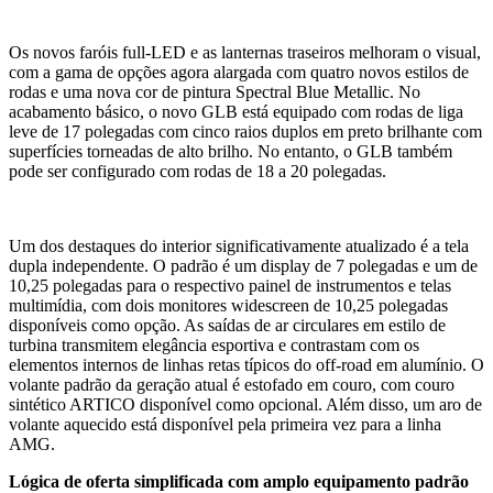
Os novos faróis full-LED e as lanternas traseiros melhoram o visual,
com a gama de opções agora alargada com quatro novos estilos de
rodas e uma nova cor de pintura Spectral Blue Metallic. No
acabamento básico, o novo GLB está equipado com rodas de liga
leve de 17 polegadas com cinco raios duplos em preto brilhante com
superfícies torneadas de alto brilho. No entanto, o GLB também
pode ser configurado com rodas de 18 a 20 polegadas.
Um dos destaques do interior significativamente atualizado é a tela
dupla independente. O padrão é um display de 7 polegadas e um de
10,25 polegadas para o respectivo painel de instrumentos e telas
multimídia, com dois monitores widescreen de 10,25 polegadas
disponíveis como opção. As saídas de ar circulares em estilo de
turbina transmitem elegância esportiva e contrastam com os
elementos internos de linhas retas típicos do off-road em alumínio. O
volante padrão da geração atual é estofado em couro, com couro
sintético ARTICO disponível como opcional. Além disso, um aro de
volante aquecido está disponível pela primeira vez para a linha
AMG.
Lógica de oferta simplificada com amplo equipamento padrão