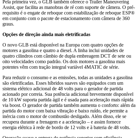
Pela primeira vez, o GLB também oferece o Trailer Maneuvering
Assist, que facilita as manobras de ré com suporte de câmera. O pré-
requisito é o engate de reboque com estabilização de reboque ESP®
em conjunto com o pacote de estacionamento com câmera de 360
graus.
Opções de direção ainda mais eletrificadas
O novo GLB está disponível na Europa com quatro opções de
motores a gasolina e quatro a diesel. A linha inclui unidades de
quatro cilindros com câmbio de dupla embreagem DCT de sete ou
oito velocidades como padrão. Os dois motores a gasolina mais
potentes vêm com tração integral variável 4MATIC de série.
Para reduzir o consumo e as emissões, todas as unidades a gasolina
são eletrificadas. Esses híbridos suaves são equipados com um
sistema elétrico adicional de 48 volts para o gerador de partida
acionado por correia. Sua potência adicional brevemente disponível
de 10 kW suporta partida ágil e é usada para aceleração mais rápida
via boost. O gerador de partida também aumenta o conforto: além da
partida do motor com baixa vibração e baixo ruído, ele permite a
inércia com o motor de combustão desligado. Além disso, ele se
recupera durante a frenagem e a aceleração – e assim fornece
energia elétrica à rede de bordo de 12 volts e à bateria de 48 volts.
Operação suave e entrega de potência superior com eficiência