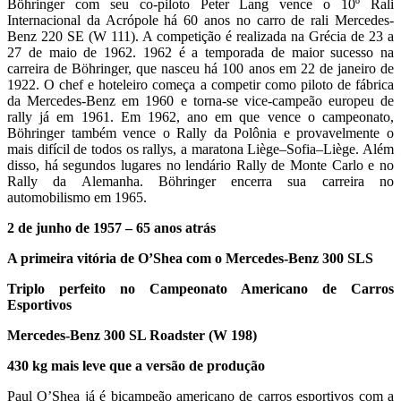
Böhringer com seu co-piloto Peter Lang vence o 10º Rali
Internacional da Acrópole há 60 anos no carro de rali Mercedes-
Benz 220 SE (W 111). A competição é realizada na Grécia de 23 a
27 de maio de 1962. 1962 é a temporada de maior sucesso na
carreira de Böhringer, que nasceu há 100 anos em 22 de janeiro de
1922. O chef e hoteleiro começa a competir como piloto de fábrica
da Mercedes-Benz em 1960 e torna-se vice-campeão europeu de
rally já em 1961. Em 1962, ano em que vence o campeonato,
Böhringer também vence o Rally da Polônia e provavelmente o
mais difícil de todos os rallys, a maratona Liège–Sofia–Liège. Além
disso, há segundos lugares no lendário Rally de Monte Carlo e no
Rally da Alemanha. Böhringer encerra sua carreira no
automobilismo em 1965.
2 de junho de 1957 – 65 anos atrás
A primeira vitória de O’Shea com o Mercedes-Benz 300 SLS
Triplo perfeito no Campeonato Americano de Carros
Esportivos
Mercedes-Benz 300 SL Roadster (W 198)
430 kg mais leve que a versão de produção
Paul O’Shea já é bicampeão americano de carros esportivos com a