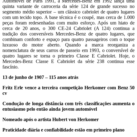
Automóvel de Paris 1991, a Mercedes-Benz em 1992 lança uma
quinta variante de carroceria da série 124 de grande sucesso no
segmento médio superior – um clássico cabriolet de quatro lugares
com um tecido topo. A base técnica é o coupé, mas cerca de 1.000
peças foram redesenhadas com muito esforço. Após um hiato de
cerca de 20 anos, o 300 CE-24 Cabriolet (A 124) continua a
tradição dos conversíveis Mercedes-Benz de quatro lugares, que
combinam conforto e espaço para quatro passageiros com o toque
luxuoso do motor aberto. Quando a marca reorganiza a
nomenclatura de seus carros de passeio em 1993, o conversível de
quatro lugares se torna o primeiro Classe E Cabriolet. Hoje, o
Mercedes-Benz Classe E Cabriolet da série 238 continua esse
fascínio.
13 de junho de 1907 – 115 anos atrás
Fritz Erle vence a terceira competição Herkomer com Benz 50
cv
Condução de longa distância com três classificações aumenta o
entusiasmo pelo então ainda jovem automóvel
Nomeado após o artista Hubert von Herkomer
Praticidade diária e confiabilidade estão em primeiro plano