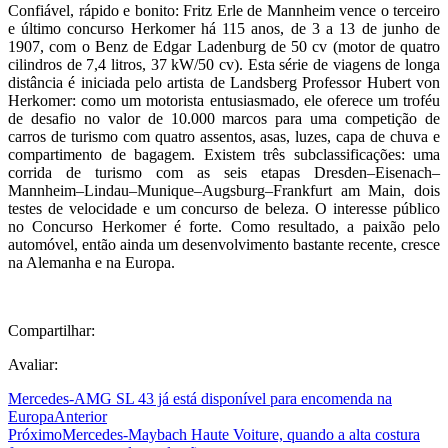
Confiável, rápido e bonito: Fritz Erle de Mannheim vence o terceiro
e último concurso Herkomer há 115 anos, de 3 a 13 de junho de
1907, com o Benz de Edgar Ladenburg de 50 cv (motor de quatro
cilindros de 7,4 litros, 37 kW/50 cv). Esta série de viagens de longa
distância é iniciada pelo artista de Landsberg Professor Hubert von
Herkomer: como um motorista entusiasmado, ele oferece um troféu
de desafio no valor de 10.000 marcos para uma competição de
carros de turismo com quatro assentos, asas, luzes, capa de chuva e
compartimento de bagagem. Existem três subclassificações: uma
corrida de turismo com as seis etapas Dresden–Eisenach–
Mannheim–Lindau–Munique–Augsburg–Frankfurt am Main, dois
testes de velocidade e um concurso de beleza. O interesse público
no Concurso Herkomer é forte. Como resultado, a paixão pelo
automóvel, então ainda um desenvolvimento bastante recente, cresce
na Alemanha e na Europa.
Compartilhar:
Avaliar:
Mercedes-AMG SL 43 já está disponível para encomenda na
Europa
Anterior
Próximo
Mercedes-Maybach Haute Voiture, quando a alta costura