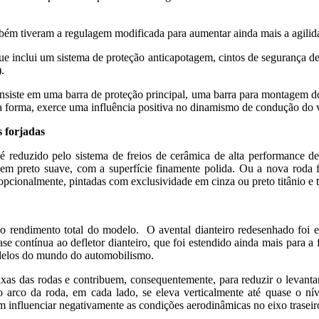
ém tiveram a regulagem modificada para aumentar ainda mais a agilidade
 inclui um sistema de proteção anticapotagem, cintos de segurança de q
.
nsiste em uma barra de proteção principal, uma barra para montagem do
ssa forma, exerce uma influência positiva no dinamismo de condução do 
 forjadas
reduzido pelo sistema de freios de cerâmica de alta performance de 
 preto suave, com a superfície finamente polida. Ou a nova roda fo
pcionalmente, pintadas com exclusividade em cinza ou preto titânio e 
 rendimento total do modelo. O avental dianteiro redesenhado foi eq
ase contínua ao defletor dianteiro, que foi estendido ainda mais para a 
modelos do mundo do automobilismo.
caixas das rodas e contribuem, consequentemente, para reduzir o levant
arco da roda, em cada lado, se eleva verticalmente até quase o níve
em influenciar negativamente as condições aerodinâmicas no eixo traseir