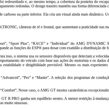
eto foi redesenhado e, ao mesmo tempo, a cobertura da ponteira do e
escapamento redondas. O design traseiro mantém sua forma diferenciada
bono na parte inferior. Ela cria um visual ainda mais dinâmico. Us
TRONIC, câmeras de ré e frontal, que aumentam a praticidade nas man
, “Sport”, “Sport Plus”, “RACE” e “Individual” do AMG DYNA
 as funções do ESP® para dosar com exatidão a distribuição de força 
isso, o sistema usa os sensores disponíveis que detectam a velocidad
comportamento do veículo com base nas ações do motorista e os dados d
 estabilidade e dirigibilidade previsível. Mesmo os mais experientes
vanced”, “Pro” e “Master”. A seleção dos programas de condução 
“Comfort”. Nesse caso, o AMG GT mostra caraterísticas excepcionalment
T R PRO ganha um equilíbrio neutro. A menor restrição à mudança 
s muito sinuosas.