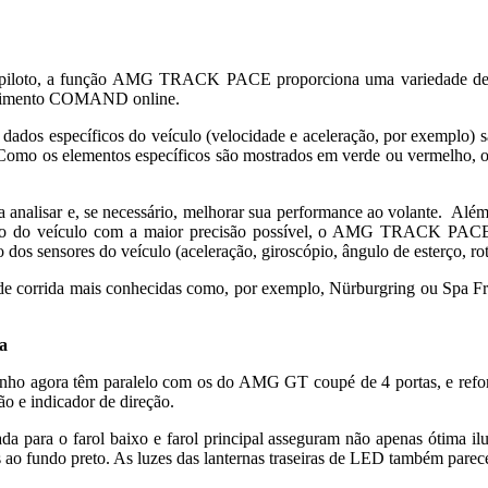
um piloto, a função AMG TRACK PACE proporciona uma variedade d
tenimento COMAND online.
dados específicos do veículo (velocidade e aceleração, por exemplo) s
. Como os elementos específicos são mostrados em verde ou vermelho, o 
ra analisar e, se necessário, melhorar sua performance ao volante. Alé
ão do veículo com a maior precisão possível, o AMG TRACK PACE de
 dos sensores do veículo (aceleração, giroscópio, ângulo de esterço, ro
tas de corrida mais conhecidas como, por exemplo, Nürburgring ou Spa 
a
penho agora têm paralelo com os do AMG GT coupé de 4 portas, e re
o e indicador de direção.
is cada para o farol baixo e farol principal asseguram não apenas ót
s ao fundo preto. As luzes das lanternas traseiras de LED também pare