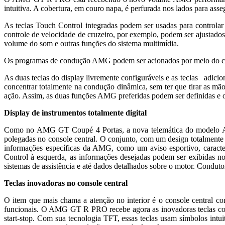
intuitiva. A cobertura, em couro napa, é perfurada nos lados para as
As teclas Touch Control integradas podem ser usadas para controla
controle de velocidade de cruzeiro, por exemplo, podem ser ajustados n
volume do som e outras funções do sistema multimídia.
Os programas de condução AMG podem ser acionados por meio do con
As duas teclas do display livremente configuráveis e as teclas adic
concentrar totalmente na condução dinâmica, sem ter que tirar as mão
ação. Assim, as duas funções AMG preferidas podem ser definidas e 
Display de instrumentos totalmente digital
Como no AMG GT Coupé 4 Portas, a nova telemática do modelo AMG
polegadas no console central. O conjunto, com um design totalmente 
informações específicas da AMG, como um aviso esportivo, caract
Control à esquerda, as informações desejadas podem ser exibidas no
sistemas de assistência e até dados detalhados sobre o motor. Condut
Teclas inovadoras no console central
O item que mais chama a atenção no interior é o console central c
funcionais. O AMG GT R PRO recebe agora as inovadoras teclas color
start-stop. Com sua tecnologia TFT, essas teclas usam símbolos intui