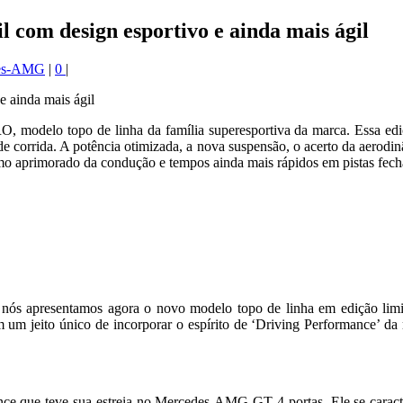
om design esportivo e ainda mais ágil
es-AMG
|
0
|
O, modelo topo de linha da família superesportiva da marca. Essa e
e corrida. A potência otimizada, a nova suspensão, o acerto da aerodin
o aprimorado da condução e tempos ainda mais rápidos em pistas fech
 nós apresentamos agora o novo modelo topo de linha em edição l
m um jeito único de incorporar o espírito de ‘Driving Performance’ d
 teve sua estreia no Mercedes-AMG GT 4 portas. Ele se caracteriza