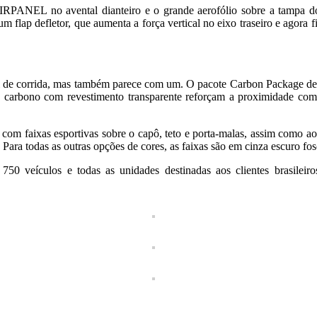
 AIRPANEL no avental dianteiro e o grande aerofólio sobre a tampa 
 um flap defletor, que aumenta a força vertical no eixo traseiro e agor
rida, mas também parece com um. O pacote Carbon Package de série co
de carbono com revestimento transparente reforçam a proximidade com
om faixas esportivas sobre o capô, teto e porta-malas, assim como ao
Para todas as outras opções de cores, as faixas são em cinza escuro fos
eículos e todas as unidades destinadas aos clientes brasileiros 