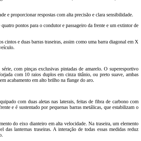
 e proporcionar respostas com alta precisão e clara sensibilidade.
uatro pontos para o condutor e passageiro da frente e um extintor de
s cintos e duas barras traseiras, assim como uma barra diagonal em X
veículo.
série, com pinças exclusivas pintadas de amarelo. O superesportivo
rjada com 10 raios duplos em cinza titânio, ou preto suave, ambas
tem acabamento em alto brilho na flange do aro.
uipado com duas aletas nas laterais, feitas de fibra de carbono com
frente e é sustentado por pequenas barras metálicas, que estabilizam o
amento do eixo dianteiro em alta velocidade. Na traseira, um elemento
l das lanternas traseiras. A interação de todas essas medidas reduz
o.