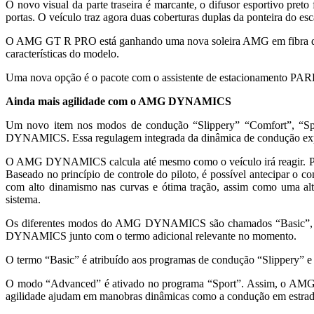
O novo visual da parte traseira é marcante, o difusor esportivo pr
portas. O veículo traz agora duas coberturas duplas da ponteira do 
O AMG GT R PRO está ganhando uma nova soleira AMG em fibra de car
características do modelo.
Uma nova opção é o pacote com o assistente de estacionamento PARK
Ainda mais agilidade com o AMG DYNAMICS
Um novo item nos modos de condução “Slippery” “Comfort”
DYNAMICS. Essa regulagem integrada da dinâmica de condução expande
O AMG DYNAMICS calcula até mesmo como o veículo irá reagir. Para 
Baseado no princípio de controle do piloto, é possível antecipar o 
com alto dinamismo nas curvas e ótima tração, assim como uma alta
sistema.
Os diferentes modos do AMG DYNAMICS são chamados “Basic”, “Ad
DYNAMICS junto com o termo adicional relevante no momento.
O termo “Basic” é atribuído aos programas de condução “Slippery” e 
O modo “Advanced” é ativado no programa “Sport”. Assim, o AMG G
agilidade ajudam em manobras dinâmicas como a condução em estrada