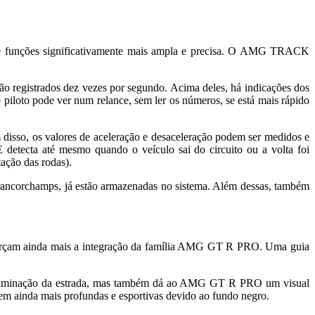
e funções significativamente mais ampla e precisa. O AMG TRACK
ão registrados dez vezes por segundo. Acima deles, há indicações dos
piloto pode ver num relance, sem ler os números, se está mais rápido
m disso, os valores de aceleração e desaceleração podem ser medidos e
tecta até mesmo quando o veículo sai do circuito ou a volta foi
tação das rodas).
Francorchamps, já estão armazenadas no sistema. Além dessas, também
forçam ainda mais a integração da família AMG GT R PRO. Uma guia
ima iluminação da estrada, mas também dá ao AMG GT R PRO um visual
cem ainda mais profundas e esportivas devido ao fundo negro.