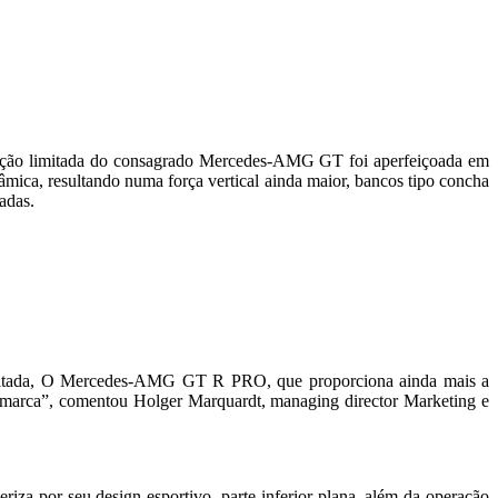
dição limitada do consagrado Mercedes-AMG GT foi aperfeiçoada em
âmica, resultando numa força vertical ainda maior, bancos tipo concha
adas.
imitada, O Mercedes-AMG GT R PRO, que proporciona ainda mais a
a marca”, comentou Holger Marquardt, managing director Marketing e
 por seu design esportivo, parte inferior plana, além da operação