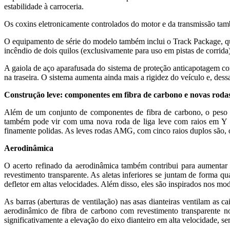
estabilidade à carroceria.
Os coxins eletronicamente controlados do motor e da transmissão tamb
O equipamento de série do modelo também inclui o Track Package, que
incêndio de dois quilos (exclusivamente para uso em pistas de corrida)
A gaiola de aço aparafusada do sistema de proteção anticapotagem co
na traseira. O sistema aumenta ainda mais a rigidez do veículo e, de
Construção leve: componentes em fibra de carbono e novas rodas
Além de um conjunto de componentes de fibra de carbono, o peso é 
também pode vir com uma nova roda de liga leve com raios em Y em
finamente polidas. As leves rodas AMG, com cinco raios duplos são, o
Aerodinâmica
O acerto refinado da aerodinâmica também contribui para aumentar o
revestimento transparente. As aletas inferiores se juntam de forma qu
defletor em altas velocidades. Além disso, eles são inspirados nos 
As barras (aberturas de ventilação) nas asas dianteiras ventilam as 
aerodinâmico de fibra de carbono com revestimento transparente no 
significativamente a elevação do eixo dianteiro em alta velocidade, s