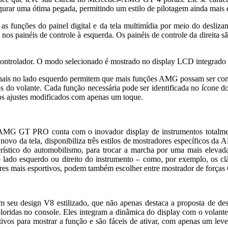
segurar uma ótima pegada, permitindo um estilo de pilotagem ainda mais
r as funções do painel digital e da tela multimídia por meio do desl
os painéis de controle à esquerda. Os painéis de controle da direita sã
trolador. O modo selecionado é mostrado no display LCD integrado d
ionais no lado esquerdo permitem que mais funções AMG possam ser contr
s do volante. Cada função necessária pode ser identificada no ícone do
os ajustes modificados com apenas um toque.
 GT PRO conta com o inovador display de instrumentos totalmente d
novo da tela, disponibiliza três estilos de mostradores específicos d
erístico do automobilismo, para trocar a marcha por uma mais eleva
 lado esquerdo ou direito do instrumento – como, por exemplo, os cl
ores mais esportivos, podem também escolher entre mostrador de forças
om seu design V8 estilizado, que não apenas destaca a proposta de d
idas no console. Eles integram a dinâmica do display com o volante, 
tivos para mostrar a função e são fáceis de ativar, com apenas um lev