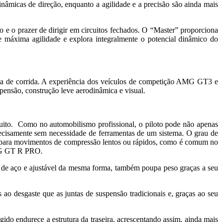
inâmicas de direção, enquanto a agilidade e a precisão são ainda mais
 o prazer de dirigir em circuitos fechados. O “Master” proporciona
e máxima agilidade e explora integralmente o potencial dinâmico do
a de corrida. A experiência dos veículos de competição AMG GT3 e
nsão, construção leve aerodinâmica e visual.
uito. Como no automobilismo profissional, o piloto pode não apenas
ecisamente sem necessidade de ferramentas de um sistema. O grau de
as para movimentos de compressão lentos ou rápidos, como é comum no
AMG GT R PRO.
ita de aço e ajustável da mesma forma, também poupa peso graças a seu
o desgaste que as juntas de suspensão tradicionais e, graças ao seu
rígido endurece a estrutura da traseira, acrescentando assim, ainda mais