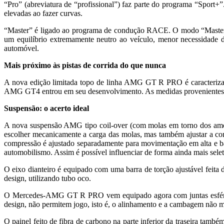
“Pro” (abreviatura de “profissional”) faz parte do programa “Sport+”
elevadas ao fazer curvas.
“Master” é ligado ao programa de condução RACE. O modo “Master” é
um equilíbrio extremamente neutro ao veículo, menor necessidade d
automóvel.
Mais próximo às pistas de corrida do que nunca
A nova edição limitada topo de linha AMG GT R PRO é caracteriza
AMG GT4 entrou em seu desenvolvimento. As medidas provenientes do
Suspensão: o acerto ideal
A nova suspensão AMG tipo coil-over (com molas em torno dos amort
escolher mecanicamente a carga das molas, mas também ajustar a co
compressão é ajustado separadamente para movimentação em alta e ba
automobilismo. Assim é possível influenciar de forma ainda mais se
O eixo dianteiro é equipado com uma barra de torção ajustável feita 
design, utilizando tubo oco.
O Mercedes-AMG GT R PRO vem equipado agora com juntas esféricas no
design, não permitem jogo, isto é, o alinhamento e a cambagem não m
O painel feito de fibra de carbono na parte inferior da traseira também