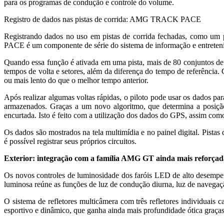
para os programas de condução e controle do volume.
Registro de dados nas pistas de corrida: AMG TRACK PACE
Registrando dados no uso em pistas de corrida fechadas, como 
PACE é um componente de série do sistema de informação e entre
Quando essa função é ativada em uma pista, mais de 80 conjuntos de 
tempos de volta e setores, além da diferença do tempo de referência
ou mais lento do que o melhor tempo anterior.
Após realizar algumas voltas rápidas, o piloto pode usar os dados pa
armazenados. Graças a um novo algoritmo, que determina a posiç
encurtada. Isto é feito com a utilização dos dados do GPS, assim como
Os dados são mostrados na tela multimídia e no painel digital. Pis
é possível registrar seus próprios circuitos.
Exterior: integração com a família AMG GT ainda mais reforçad
Os novos controles de luminosidade dos faróis LED de alto desem
luminosa reúne as funções de luz de condução diurna, luz de navegaçã
O sistema de refletores multicâmera com três refletores individua
esportivo e dinâmico, que ganha ainda mais profundidade ótica graça