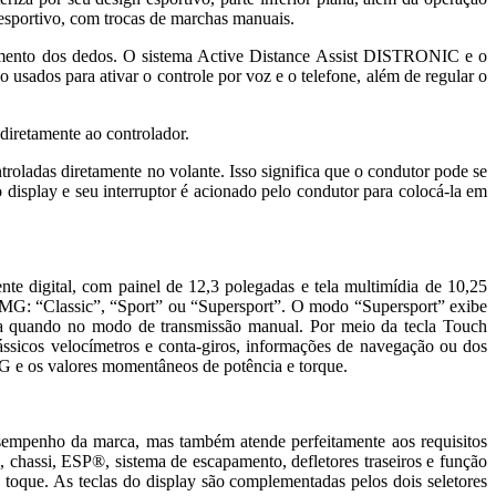
 esportivo, com trocas de marchas manuais.
izamento dos dedos. O sistema Active Distance Assist DISTRONIC e o
o usados para ativar o controle por voz e o telefone, além de regular o
iretamente ao controlador.
oladas diretamente no volante. Isso significa que o condutor pode se
 display e seu interruptor é acionado pelo condutor para colocá-la em
igital, com painel de 12,3 polegadas e tela multimídia de 10,25
a AMG: “Classic”, “Sport” ou “Supersport”. O modo “Supersport” exibe
da quando no modo de transmissão manual. Por meio da tecla Touch
ássicos velocímetros e conta-giros, informações de navegação ou dos
 G e os valores momentâneos de potência e torque.
esempenho da marca, mas também atende perfeitamente aos requisitos
chassi, ESP®, sistema de escapamento, defletores traseiros e função
e toque. As teclas do display são complementadas pelos dois seletores