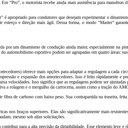
. Em “Pro”, o motorista recebe ainda mais assistência para manobras d
 apropriado para condutores que desejam experimentar o dinamismo e
e esterço e direção mais ágil. Dessa forma, o modo “Master” garant
da por um dinamismo de condução ainda maior, especialmente na pist
 automobilismo esportivo podem ser agrupadas em quatro áreas: suspe
ecedores) oferece mais opções para adaptar a regulagem a cada circ
mpressão e expansão dos amortecedores. Isso é feito rápidamente e pr
ixa velocidades. Isso significa que as regulagens podem ser ajustad
letiva a rolagem e o mergulho da carroceria, assim como a tração do 
de fibra de carbono com baixo peso. Sua contrapartida na traseira, fe
s braços superiores. Elas são significativamente mais resistentes a
udam, mesmo sob altas solicitações.
 contribui para a alta precisão da dirigibilidade. Esse elemento leve e 