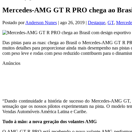
Mercedes-AMG GT R PRO chega ao Brasil c
Postado por
Anderson Nunes
|
ago 26, 2019
|
Destaque
,
GT
,
Merced
Das pistas para as ruas: chega ao Brasil o Mercedes-AMG GT R PR
muitos detalhes para proporcionar ainda mais desempenho nas pistas d
com peso leve e rodas com peso reduzido contribuem para o dinamism
Anúncios
“Dando continuidade a história de sucesso do Mercedes-AMG GT,
sensação que os nossos pilotos experimentam na pista. O modelo te
Vendas Automóveis América Latina e Caribe.
Tudo à mão: a nova geração dos volantes AMG
O AMG GT R PRO está recebendo o novo volante AMG performance que