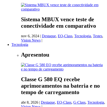
Sistema MBUX vence teste de
conectividade em comparativo
nov 6, 2024
|
Destaque
,
EQ-Class
,
Tecnologia
,
Testes
,
Vision News
|
Tecnologia
Apresentou
Classe G 580 EQ recebe
aprimoramentos na bateria e no
tempo de carregamento
abr 8, 2026
|
Destaque
,
EQ-Class
,
G-Class
,
Tecnologia
,
Vision News
|