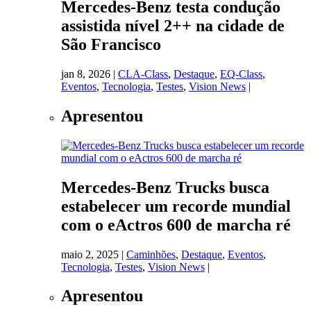
Mercedes-Benz testa condução
assistida nível 2++ na cidade de
São Francisco
jan 8, 2026
|
CLA-Class
,
Destaque
,
EQ-Class
,
Eventos
,
Tecnologia
,
Testes
,
Vision News
|
Apresentou
Mercedes-Benz Trucks busca
estabelecer um recorde mundial
com o eActros 600 de marcha ré
maio 2, 2025
|
Caminhões
,
Destaque
,
Eventos
,
Tecnologia
,
Testes
,
Vision News
|
Apresentou