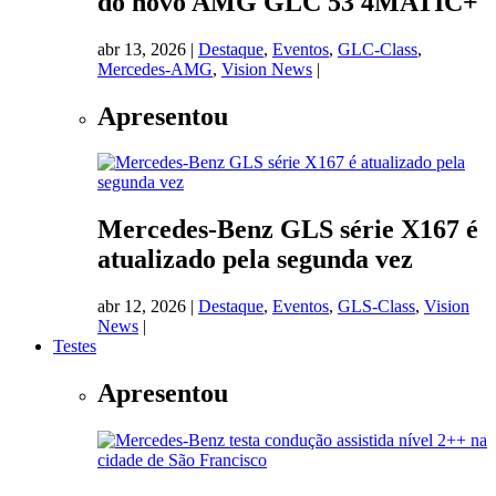
do novo AMG GLC 53 4MATIC+
abr 13, 2026
|
Destaque
,
Eventos
,
GLC-Class
,
Mercedes-AMG
,
Vision News
|
Apresentou
Mercedes-Benz GLS série X167 é
atualizado pela segunda vez
abr 12, 2026
|
Destaque
,
Eventos
,
GLS-Class
,
Vision
News
|
Testes
Apresentou