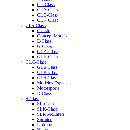
CL-Class
CLA-Class
CLC-Class
CLK-Class
CLS-Class
Classic
Concept Models
E-Class
G-Class
GLA-Class
GLB-Class
GLC-Class
GLE Class
GLK-Class
GLS-Class
Modelos Especiais
Motorsports
R-Class
S-Class
SL-Class
SLK-Class
SLR McLaren
Sprinter
Unimog
Viano