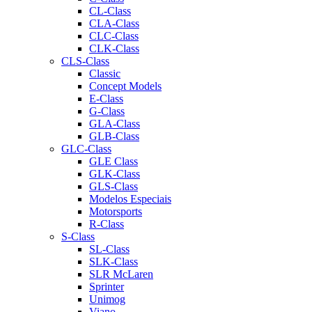
CL-Class
CLA-Class
CLC-Class
CLK-Class
CLS-Class
Classic
Concept Models
E-Class
G-Class
GLA-Class
GLB-Class
GLC-Class
GLE Class
GLK-Class
GLS-Class
Modelos Especiais
Motorsports
R-Class
S-Class
SL-Class
SLK-Class
SLR McLaren
Sprinter
Unimog
Viano