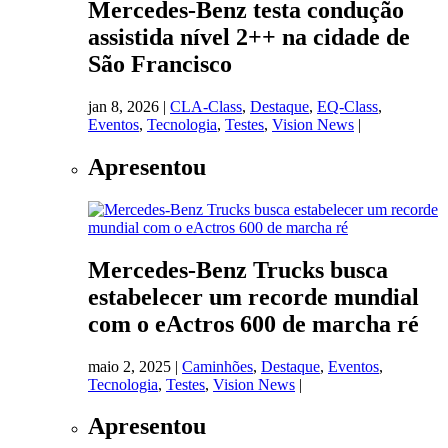
Mercedes-Benz testa condução
assistida nível 2++ na cidade de
São Francisco
jan 8, 2026
|
CLA-Class
,
Destaque
,
EQ-Class
,
Eventos
,
Tecnologia
,
Testes
,
Vision News
|
Apresentou
Mercedes-Benz Trucks busca
estabelecer um recorde mundial
com o eActros 600 de marcha ré
maio 2, 2025
|
Caminhões
,
Destaque
,
Eventos
,
Tecnologia
,
Testes
,
Vision News
|
Apresentou