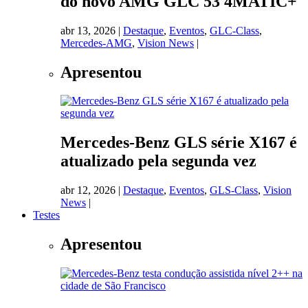
do novo AMG GLC 53 4MATIC+
abr 13, 2026
|
Destaque
,
Eventos
,
GLC-Class
,
Mercedes-AMG
,
Vision News
|
Apresentou
Mercedes-Benz GLS série X167 é
atualizado pela segunda vez
abr 12, 2026
|
Destaque
,
Eventos
,
GLS-Class
,
Vision
News
|
Testes
Apresentou