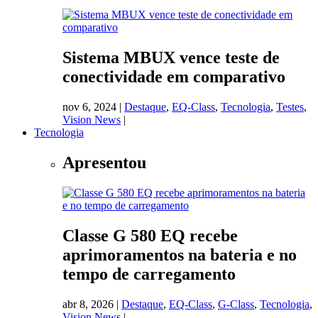
Sistema MBUX vence teste de
conectividade em comparativo
nov 6, 2024
|
Destaque
,
EQ-Class
,
Tecnologia
,
Testes
,
Vision News
|
Tecnologia
Apresentou
Classe G 580 EQ recebe
aprimoramentos na bateria e no
tempo de carregamento
abr 8, 2026
|
Destaque
,
EQ-Class
,
G-Class
,
Tecnologia
,
Vision News
|