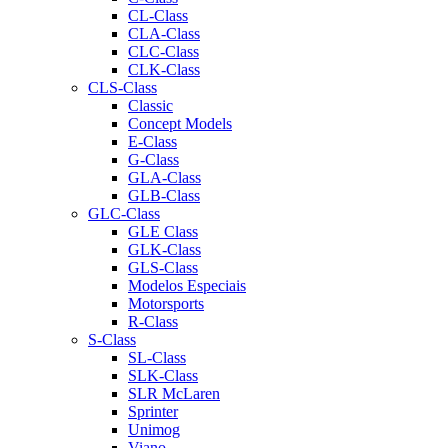
CL-Class
CLA-Class
CLC-Class
CLK-Class
CLS-Class
Classic
Concept Models
E-Class
G-Class
GLA-Class
GLB-Class
GLC-Class
GLE Class
GLK-Class
GLS-Class
Modelos Especiais
Motorsports
R-Class
S-Class
SL-Class
SLK-Class
SLR McLaren
Sprinter
Unimog
Viano