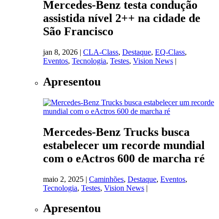
Mercedes-Benz testa condução
assistida nível 2++ na cidade de
São Francisco
jan 8, 2026
|
CLA-Class
,
Destaque
,
EQ-Class
,
Eventos
,
Tecnologia
,
Testes
,
Vision News
|
Apresentou
Mercedes-Benz Trucks busca
estabelecer um recorde mundial
com o eActros 600 de marcha ré
maio 2, 2025
|
Caminhões
,
Destaque
,
Eventos
,
Tecnologia
,
Testes
,
Vision News
|
Apresentou