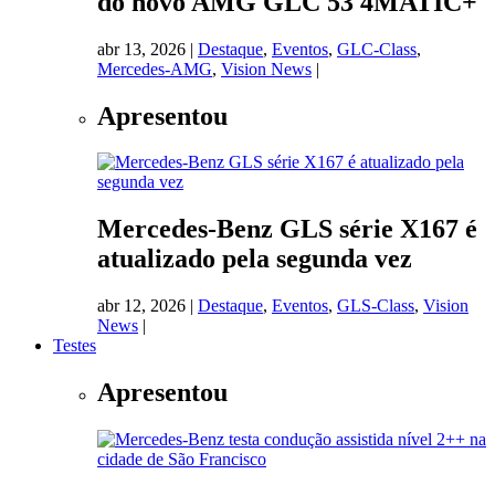
do novo AMG GLC 53 4MATIC+
abr 13, 2026
|
Destaque
,
Eventos
,
GLC-Class
,
Mercedes-AMG
,
Vision News
|
Apresentou
Mercedes-Benz GLS série X167 é
atualizado pela segunda vez
abr 12, 2026
|
Destaque
,
Eventos
,
GLS-Class
,
Vision
News
|
Testes
Apresentou