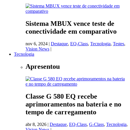
Sistema MBUX vence teste de
conectividade em comparativo
nov 6, 2024
|
Destaque
,
EQ-Class
,
Tecnologia
,
Testes
,
Vision News
|
Tecnologia
Apresentou
Classe G 580 EQ recebe
aprimoramentos na bateria e no
tempo de carregamento
abr 8, 2026
|
Destaque
,
EQ-Class
,
G-Class
,
Tecnologia
,
Vision News
|