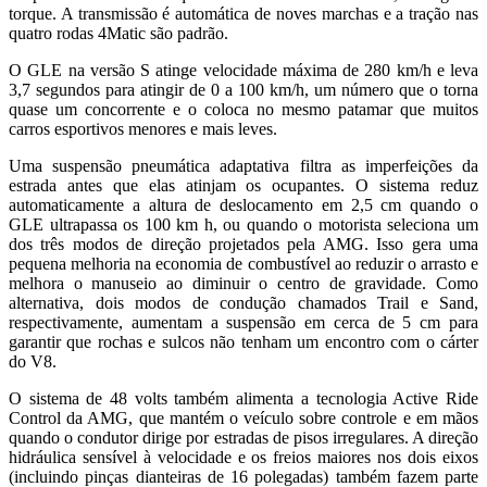
torque. A transmissão é automática de noves marchas e a tração nas
quatro rodas 4Matic são padrão.
O GLE na versão S atinge velocidade máxima de 280 km/h e leva
3,7 segundos para atingir de 0 a 100 km/h, um número que o torna
quase um concorrente e o coloca no mesmo patamar que muitos
carros esportivos menores e mais leves.
Uma suspensão pneumática adaptativa filtra as imperfeições da
estrada antes que elas atinjam os ocupantes. O sistema reduz
automaticamente a altura de deslocamento em 2,5 cm quando o
GLE ultrapassa os 100 km h, ou quando o motorista seleciona um
dos três modos de direção projetados pela AMG. Isso gera uma
pequena melhoria na economia de combustível ao reduzir o arrasto e
melhora o manuseio ao diminuir o centro de gravidade. Como
alternativa, dois modos de condução chamados Trail e Sand,
respectivamente, aumentam a suspensão em cerca de 5 cm para
garantir que rochas e sulcos não tenham um encontro com o cárter
do V8.
O sistema de 48 volts também alimenta a tecnologia Active Ride
Control da AMG, que mantém o veículo sobre controle e em mãos
quando o condutor dirige por estradas de pisos irregulares. A direção
hidráulica sensível à velocidade e os freios maiores nos dois eixos
(incluindo pinças dianteiras de 16 polegadas) também fazem parte