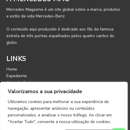
Mercedes Magazine é um site global sobre a marca, produtos
e estilo de vida Mercedes-Benz.
O conteúdo aqui produzido é dedicado aos fãs da famosa
estrela de três pontas espalhados pelos quatro cantos do
globo.
LINKS
Home
Expediente
Anuncie Aqui
Contato
Valorizamos a sua privacidade
Utilizamos cookies para melhorar a sua experiência de
CONTATO
navegação, apresentar anúncios ou conteúdos
personalizados, e analisar o nosso tráfego. Ao clicar em
E-mail: contato@mercedesmagazine.com.br
"Aceitar Tudo", consente a nossa utilização de cookies.