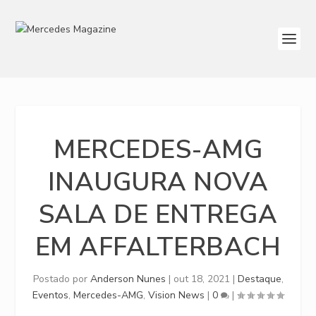
MERCEDES-AMG
INAUGURA NOVA
SALA DE ENTREGA
EM AFFALTERBACH
Postado por
Anderson Nunes
|
out 18, 2021
|
Destaque
,
Eventos
,
Mercedes-AMG
,
Vision News
|
0
|