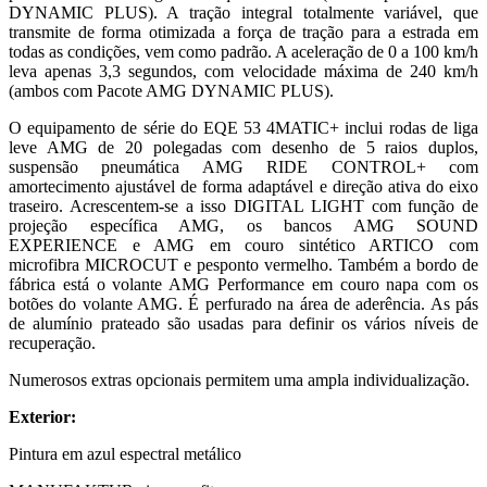
DYNAMIC PLUS). A tração integral totalmente variável, que
transmite de forma otimizada a força de tração para a estrada em
todas as condições, vem como padrão. A aceleração de 0 a 100 km/h
leva apenas 3,3 segundos, com velocidade máxima de 240 km/h
(ambos com Pacote AMG DYNAMIC PLUS).
O equipamento de série do EQE 53 4MATIC+ inclui rodas de liga
leve AMG de 20 polegadas com desenho de 5 raios duplos,
suspensão pneumática AMG RIDE CONTROL+ com
amortecimento ajustável de forma adaptável e direção ativa do eixo
traseiro. Acrescentem-se a isso DIGITAL LIGHT com função de
projeção específica AMG, os bancos AMG SOUND
EXPERIENCE e AMG em couro sintético ARTICO com
microfibra MICROCUT e pesponto vermelho. Também a bordo de
fábrica está o volante AMG Performance em couro napa com os
botões do volante AMG. É perfurado na área de aderência. As pás
de alumínio prateado são usadas para definir os vários níveis de
recuperação.
Numerosos extras opcionais permitem uma ampla individualização.
Exterior:
Pintura em azul espectral metálico