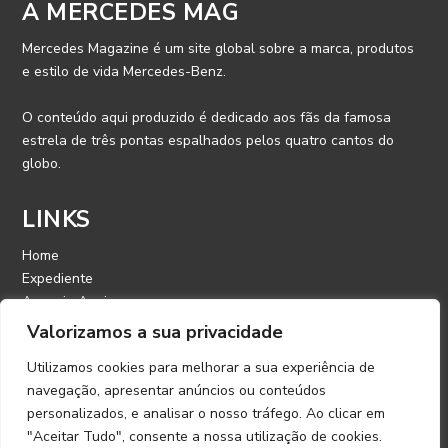
A MERCEDES MAG
Mercedes Magazine é um site global sobre a marca, produtos
e estilo de vida Mercedes-Benz.
O conteúdo aqui produzido é dedicado aos fãs da famosa
estrela de três pontas espalhados pelos quatro cantos do
globo.
LINKS
Home
Expediente
Anuncie Aqui
Contato
Valorizamos a sua privacidade
Utilizamos cookies para melhorar a sua experiência de
CONTATO
navegação, apresentar anúncios ou conteúdos
personalizados, e analisar o nosso tráfego. Ao clicar em
E-mail: contato@mercedesmagazine.com.br
"Aceitar Tudo", consente a nossa utilização de cookies.