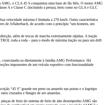
sivo da AMG, o CLA 45 S conquistou uma base de fãs fiéis. O motor AMG
 Classe A e Classe C (incluindo a perua), bem como no GLA e GLC
ua velocidade máxima é limitada a 270 km/h. Outra característica
ores de Affalterbach, de acordo com o princípio “um homem, um
reção, além de trocas de marcha extremamente rápidas. A tração
TROL roda a roda – para o modo de máxima tração ou para um drift
G, conectando-os diretamente à família AMG Performance. Há
porções imponentes de um veículo esportivo com funcionalidade
rição “45 S” grande em preto ou amarelo nas portas e o logotipo
aios cruzados e flanges de aro amarelas.
 pinças de freio do sistema de freio de alto desempenho AMG são