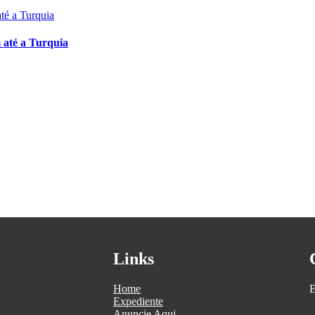
 até a Turquia
Links
Home
E
Expediente
Anuncie Aqui