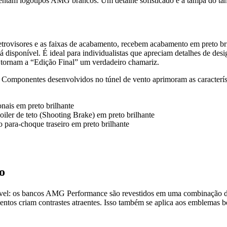
resentam logotipos AMG brancos. Um detalhe sofisticado é a tampa do
rovisores e as faixas de acabamento, recebem acabamento em preto br
 disponível. É ideal para individualistas que apreciam detalhes de des
tornam a “Edição Final” um verdadeiro chamariz.
mponentes desenvolvidos no túnel de vento aprimoram as característic
onais em preto brilhante
ler de teto (Shooting Brake) em preto brilhante
do para-choque traseiro em preto brilhante
o
ndível: os bancos AMG Performance são revestidos em uma combinaçã
mentos criam contrastes atraentes. Isso também se aplica aos emblemas 