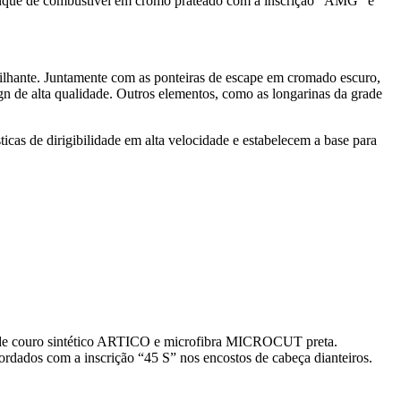
 tanque de combustível em cromo prateado com a inscrição “AMG” e
ilhante. Juntamente com as ponteiras de escape em cromado escuro,
ign de alta qualidade. Outros elementos, como as longarinas da grade
as de dirigibilidade em alta velocidade e estabelecem a base para
o de couro sintético ARTICO e microfibra MICROCUT preta.
bordados com a inscrição “45 S” nos encostos de cabeça dianteiros.