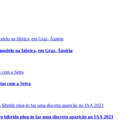
 modelo na fábrica, em Graz, Áustria
tas com a Setra
ido plug-in faz uma discreta aparição no IAA 2023