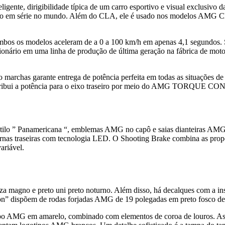
nteligente, dirigibilidade típica de um carro esportivo e visual exclu
oduzido em série no mundo. Além do CLA, ele é usado nos modelos AMG
mbos os modelos aceleram de a 0 a 100 km/h em apenas 4,1 segundos. S
ionário em uma linha de produção de última geração na fábrica de mot
s garante entrega de potência perfeita em todas as situações de di
tribui a potência para o eixo traseiro por meio do AMG TORQUE CON
tilo ” Panamericana “, emblemas AMG no capô ​​e saias dianteiras AM
ernas traseiras com tecnologia LED. O Shooting Brake combina as pro
ariável.
agno e preto uni preto noturno. Além disso, há decalques com a insc
n” dispõem de rodas forjadas AMG de 19 polegadas em preto fosco de r
tipo AMG em amarelo, combinado com elementos de coroa de louros. As