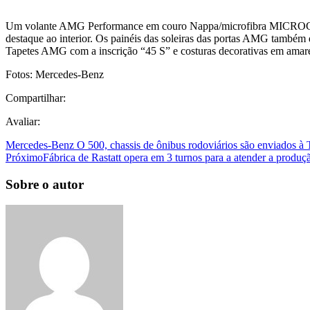
Um volante AMG Performance em couro Nappa/microfibra MICROCUT
destaque ao interior. Os painéis das soleiras das portas AMG tamb
Tapetes AMG com a inscrição “45 S” e costuras decorativas em amare
Fotos: Mercedes-Benz
Compartilhar:
Avaliar:
Mercedes-Benz O 500, chassis de ônibus rodoviários são enviados à 
Próximo
Fábrica de Rastatt opera em 3 turnos para a atender a pro
Sobre o autor