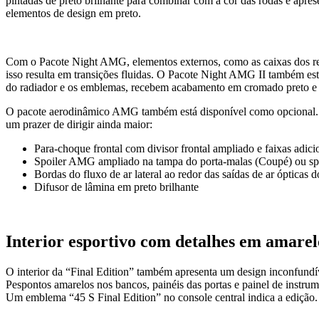
pintadas de preto brilhante para combinar com a cor das rodas e ap
elementos de design em preto.
Com o Pacote Night AMG, elementos externos, como as caixas dos ret
isso resulta em transições fluidas. O Pacote Night AMG II também está
do radiador e os emblemas, recebem acabamento em cromado preto e 
O pacote aerodinâmico AMG também está disponível como opcional. Co
um prazer de dirigir ainda maior:
Para-choque frontal com divisor frontal ampliado e faixas adici
Spoiler AMG ampliado na tampa do porta-malas (Coupé) ou spoi
Bordas do fluxo de ar lateral ao redor das saídas de ar ópticas 
Difusor de lâmina em preto brilhante
Interior esportivo com detalhes em amarel
O interior da “Final Edition” também apresenta um design inconfu
Pespontos amarelos nos bancos, painéis das portas e painel de instru
Um emblema “45 S Final Edition” no console central indica a edição.