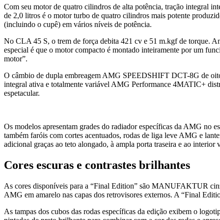
Com seu motor de quatro cilindros de alta potência, tração integral i
de 2,0 litros é o motor turbo de quatro cilindros mais potente pr
(incluindo o cupê) em vários níveis de potência.
No CLA 45 S, o trem de força debita 421 cv e 51 m.kgf de torque. A
especial é que o motor compacto é montado inteiramente por um func
motor”.
O câmbio de dupla embreagem AMG SPEEDSHIFT DCT-8G de oito marcha
integral ativa e totalmente variável AMG Performance 4MATIC+ dis
espetacular.
Os modelos apresentam grades do radiador específicas da AMG no es
também faróis com cortes acentuados, rodas de liga leve AMG e lant
adicional graças ao teto alongado, à ampla porta traseira e ao interior v
Cores escuras e contrastes brilhantes
As cores disponíveis para a “Final Edition” são MANUFAKTUR cinza m
AMG em amarelo nas capas dos retrovisores externos. A “Final Editio
As tampas dos cubos das rodas específicas da edição exibem o logo