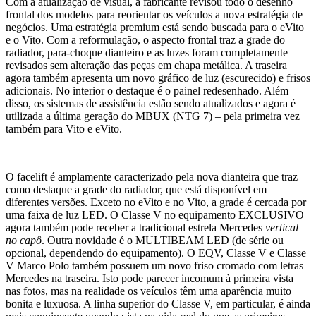
Com a atualização de visual, a fabricante revisou todo o desenho
frontal dos modelos para reorientar os veículos a nova estratégia de
negócios. Uma estratégia premium está sendo buscada para o eVito
e o Vito. Com a reformulação, o aspecto frontal traz a grade do
radiador, para-choque dianteiro e as luzes foram completamente
revisados ​​sem alteração das peças em chapa metálica. A traseira
agora também apresenta um novo gráfico de luz (escurecido) e frisos
adicionais. No interior o destaque é o painel redesenhado. Além
disso, os sistemas de assistência estão sendo atualizados e agora é
utilizada a última geração do MBUX (NTG 7) – pela primeira vez
também para Vito e eVito.
O facelift é amplamente caracterizado pela nova dianteira que traz
como destaque a grade do radiador, que está disponível em
diferentes versões. Exceto no eVito e no Vito, a grade é cercada por
uma faixa de luz LED. O Classe V no equipamento EXCLUSIVO
agora também pode receber a tradicional estrela Mercedes
vertical
no capô
. Outra novidade é o MULTIBEAM LED (de série ou
opcional, dependendo do equipamento). O EQV, Classe V e Classe
V Marco Polo também possuem um novo friso cromado com letras
Mercedes na traseira. Isto pode parecer incomum à primeira vista
nas fotos, mas na realidade os veículos têm uma aparência muito
bonita e luxuosa. A linha superior do Classe V, em particular, é ainda