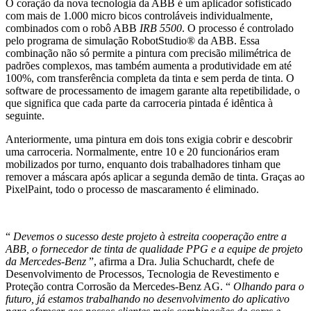
O coração da nova tecnologia da ABB é um aplicador sofisticado
com mais de 1.000 micro bicos controláveis ​​individualmente,
combinados com o robô ABB
IRB 5500
. O processo é controlado
pelo programa de simulação RobotStudio® da ABB. Essa
combinação não só permite a pintura com precisão milimétrica de
padrões complexos, mas também aumenta a produtividade em até
100%, com transferência completa da tinta e sem perda de tinta. O
software de processamento de imagem garante alta repetibilidade, o
que significa que cada parte da carroceria pintada é idêntica à
seguinte.
Anteriormente, uma pintura em dois tons exigia cobrir e descobrir
uma carroceria. Normalmente, entre 10 e 20 funcionários eram
mobilizados por turno, enquanto dois trabalhadores tinham que
remover a máscara após aplicar a segunda demão de tinta. Graças ao
PixelPaint, todo o processo de mascaramento é eliminado.
“
Devemos o sucesso deste projeto à estreita cooperação entre a
ABB, o fornecedor de tinta de qualidade PPG e a equipe de projeto
da Mercedes-Benz
”, afirma a Dra. Julia Schuchardt, chefe de
Desenvolvimento de Processos, Tecnologia de Revestimento e
Proteção contra Corrosão da Mercedes-Benz AG. “
Olhando para o
futuro, já estamos trabalhando no desenvolvimento do aplicativo