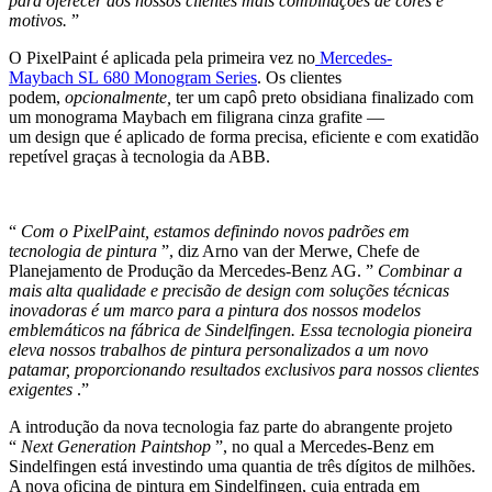
para oferecer aos nossos clientes mais combinações de cores e
motivos.
”
O PixelPaint é aplicada pela primeira vez no
Mercedes-
Maybach SL 680 Monogram Series
. Os clientes
podem,
opcionalmente,
ter um capô preto obsidiana finalizado com
um monograma Maybach em filigrana cinza grafite —
um design que é aplicado de forma precisa, eficiente e com exatidão
repetível graças à tecnologia da ABB.
“
Com o PixelPaint, estamos definindo novos padrões em
tecnologia de pintura
”, diz Arno van der Merwe, Chefe de
Planejamento de Produção da Mercedes-Benz AG. ”
Combinar a
mais alta qualidade e precisão de design com soluções técnicas
inovadoras é um marco para a pintura dos nossos modelos
emblemáticos na fábrica de Sindelfingen. Essa tecnologia pioneira
eleva nossos trabalhos de pintura personalizados a um novo
patamar, proporcionando resultados exclusivos para nossos clientes
exigentes
.”
A introdução da nova tecnologia faz parte do abrangente projeto
“
Next Generation Paintshop
”, no qual a Mercedes-Benz em
Sindelfingen está investindo uma quantia de três dígitos de milhões.
A nova oficina de pintura em Sindelfingen, cuja entrada em