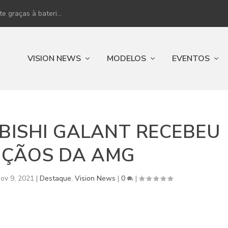
 graças à bateri...
VISION NEWS
MODELOS
EVENTOS
UBISHI GALANT RECEBEU
NÇÃOS DA AMG
nov 9, 2021
|
Destaque
,
Vision News
|
0
|