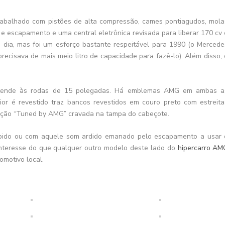
trabalhado com pistões de alta compressão, cames pontiagudos, mola
 e escapamento e uma central eletrônica revisada para liberar 170 cv 
m dia, mas foi um esforço bastante respeitável para 1990 (o Mercede
ecisava de mais meio litro de capacidade para fazê-lo). Além disso, 
estende às rodas de 15 polegadas. Há emblemas AMG em ambas a
ior é revestido traz bancos revestidos em couro preto com estreita
nação “Tuned by AMG” cravada na tampa do cabeçote.
rápido ou com aquele som ardido emanado pelo escapamento a usar 
nteresse do que qualquer outro modelo deste lado do
hipercarro AM
omotivo local.