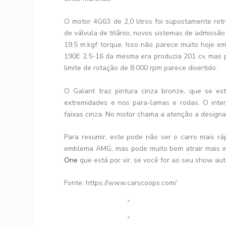
O motor 4G63 de 2,0 litros foi supostamente re
de válvula de titânio, novos sistemas de admissão
19,5 m.kgf torque. Isso não parece muito hoje e
190E 2.5-16 da mesma era produzia 201 cv, mas pr
limite de rotação de 8.000 rpm parece divertido.
O Galant traz pintura cinza bronze, que se 
extremidades e nos para-lamas e rodas. O inter
faixas cinza. No motor chama a atenção a desig
Para resumir, este pode não ser o carro mais 
emblema AMG, mas pode muito bem atrair mais i
One
que está por vir, se você for ao seu show aut
Fonte: https://www.carscoops.com/