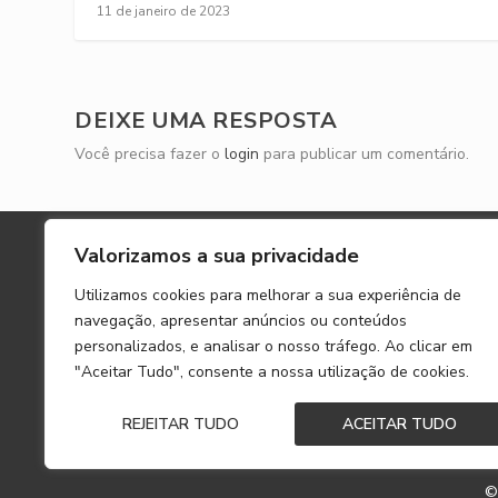
11 de janeiro de 2023
DEIXE UMA RESPOSTA
Você precisa fazer o
login
para publicar um comentário.
A MERCEDES MAG
Valorizamos a sua privacidade
Utilizamos cookies para melhorar a sua experiência de
Mercedes Magazine é um site global sobre a
navegação, apresentar anúncios ou conteúdos
marca, produtos e estilo de vida Mercedes-Benz.
personalizados, e analisar o nosso tráfego. Ao clicar em
"Aceitar Tudo", consente a nossa utilização de cookies.
O conteúdo aqui produzido é dedicado aos fãs d
famosa estrela de três pontas espalhados pelos
REJEITAR TUDO
ACEITAR TUDO
quatro cantos do globo.
©