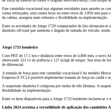
de força na traseira do motor é original Mercedes-Benz, com torque d
Este caminhão vocacional traz algumas novidades para atender as cond
curtas reforçadas, sem contra feixe no entre eixos de 3.850 mm para
da cabina, assegura mais robustez e flexibilidade na implementação.
Entre as novidades do Atego 1729 compactador de lixo destacam-se ai
dianteiro off-road que aumenta o ângulo de entrada do veículo, sendo 
Atego 1733 bombeiro
Com PBT de 17,1 ton e distância entre eixos de 4.800 mm, o novo A
oferecendo 321 cv de potência e 127 m.kgf de torque. Seu trem de fo
de diferencial.
A tomada de força para este caminhão vocacional é do modelo Merc
Empresa (CTC) é possível implementar tomada de força no cardã e na 
A suspensão dianteira é composta por molas de três lâminas. A suspen
flexibilidade na implementação.
Entre os itens disponíveis para o Atego 1733 bombeiro incluem-se o 
Linha 2024 acentua a versatilidade de aplicação dos caminhões 