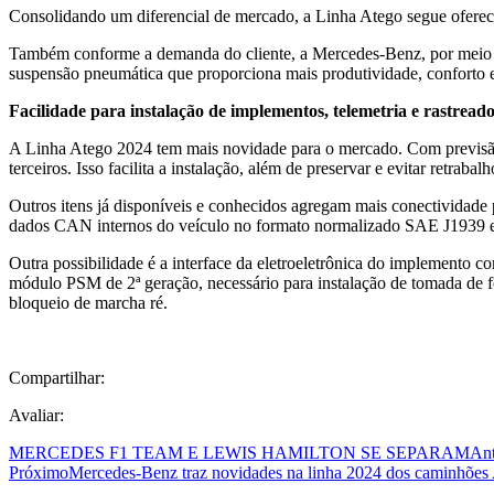
Consolidando um diferencial de mercado, a Linha Atego segue oferecen
Também conforme a demanda do cliente, a Mercedes-Benz, por meio do
suspensão pneumática que proporciona mais produtividade, conforto e
Facilidade para instalação de implementos, telemetria e rastread
A Linha Atego 2024 tem mais novidade para o mercado. Com previsão d
terceiros. Isso facilita a instalação, além de preservar e evitar retraba
Outros itens já disponíveis e conhecidos agregam mais conectividade p
dados CAN internos do veículo no formato normalizado SAE J1939 e o
Outra possibilidade é a interface da eletroeletrônica do implemento c
módulo PSM de 2ª geração, necessário para instalação de tomada de f
bloqueio de marcha ré.
Compartilhar:
Avaliar:
MERCEDES F1 TEAM E LEWIS HAMILTON SE SEPARAM
Ant
Próximo
Mercedes-Benz traz novidades na linha 2024 dos caminhões 