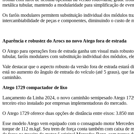
metálica tubular, mantendo a modularidade para simplificação de eve
Os faróis modulares permitem substituição individual dos módulos t
intercambiabilidade de peças e componentes, diminuindo o custo de 
Aparência e robustez do Arocs no novo Atego fora de estrada
O Atego para operações fora de estrada ganha um visual mais robusto,
tubular, faróis modulares com substituição individual dos módulos, el
Vale destacar que o aspecto robusto da versão fora de estrada estará 
está no aumento do ângulo de entrada do veículo (até 5 graus), que f
caminhão.
Atego 1729 compactador de lixo
Lançamento da Linha 2024, o novo caminhão semipesado Atego 1729, 
terceiro eixo instalado por empresas implementadoras do mercado.
O Atego 1729 oferece duas opções de distância entre eixos: 3.850 m
Esse modelo Atego vem equipado com o consagrado motor Mercedes-Be
torque de 112 m.kgf. Seu trem de força conta também com caixa de mu