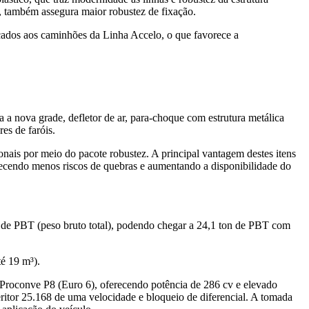
, também assegura maior robustez de fixação.
cados aos caminhões da Linha Accelo, o que favorece a
 a nova grade, defletor de ar, para-choque com estrutura metálica
es de faróis.
onais por meio do pacote robustez. A principal vantagem destes itens
ferecendo menos riscos de quebras e aumentando a disponibilidade do
de PBT (peso bruto total), podendo chegar a 24,1 ton de PBT com
é 19 m³).
roconve P8 (Euro 6), oferecendo potência de 286 cv e elevado
itor 25.168 de uma velocidade e bloqueio de diferencial. A tomada