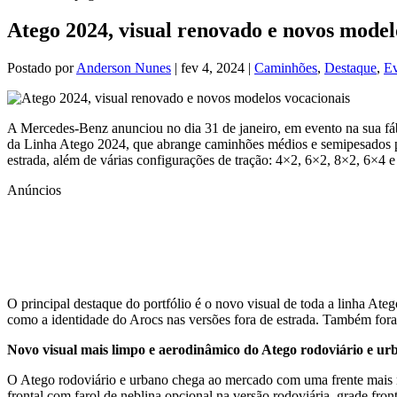
Atego 2024, visual renovado e novos model
Postado por
Anderson Nunes
|
fev 4, 2024
|
Caminhões
,
Destaque
,
Ev
A Mercedes-Benz anunciou no dia 31 de janeiro, em evento na sua fá
da Linha Atego 2024, que abrange caminhões médios e semipesados par
estrada, além de várias configurações de tração: 4×2, 6×2, 8×2, 6×4 e
Anúncios
O principal destaque do portfólio é o novo visual de toda a linha At
como a identidade do Arocs nas versões fora de estrada. Também for
Novo visual mais limpo e aerodinâmico do Atego rodoviário e ur
O Atego rodoviário e urbano chega ao mercado com uma frente mais mo
frontal com farol de neblina opcional na versão rodoviária, grade fro