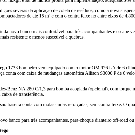
e 61 m.kgf, e sai de fábrica pronta para implementação, adequando-se à
ições severas da aplicação de coleta de resíduos, como a nova suspensã
 compactadores de até 15 m³ e com o contra feixe no entre eixos de 4.
nda novo banco mais confortável para três acompanhantes e escape ver
mais resistente e menos suscetível a quebras.
tego 1733 bombeiro vem equipado com o motor OM 926 LA de 6 cilindro
rça conta com caixa de mudanças automática Allison S3000 P de 6 veloc
edes-Benz NA 280 C/1,3 para bomba acoplada (opcional), com torque 
caixa de transferência.
são traseira conta com molas curtas reforçadas, sem contra feixe. O qu
novo banco para três acompanhantes, para-choque dianteiro off-road ou 
Atego