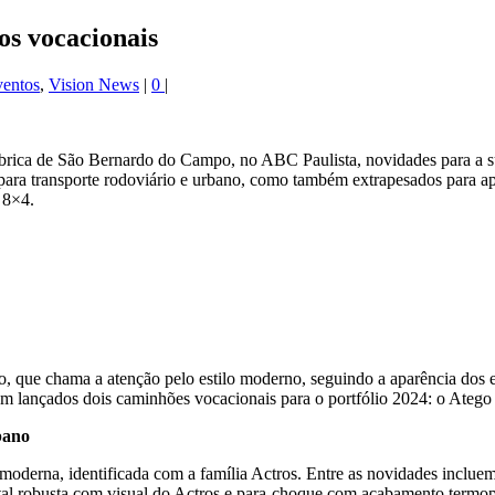
os vocacionais
entos
,
Vision News
|
0
|
brica de São Bernardo do Campo, no ABC Paulista, novidades para a s
a transporte rodoviário e urbano, como também extrapesados para apli
 8×4.
ego, que chama a atenção pelo estilo moderno, seguindo a aparência dos
am lançados dois caminhões vocacionais para o portfólio 2024: o Ateg
bano
derna, identificada com a família Actros. Entre as novidades incluem-
ntal robusta com visual do Actros e para-choque com acabamento termopl