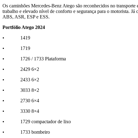
Os caminhões Mercedes-Benz Atego são reconhecidos no transporte e lo
trabalho e elevado nível de conforto e segurança para o motorista. Já
ABS, ASR, ESP e ESS.
Portfólio Atego 2024
• 1419
• 1719
• 1726 / 1733 Plataforma
• 2429 6×2
• 2433 6×2
• 3033 8×2
• 2730 6×4
• 3330 8×4
• 1729 compactador de lixo
• 1733 bombeiro