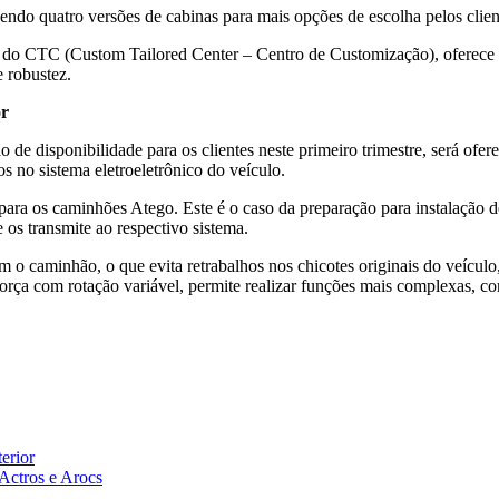
do quatro versões de cabinas para mais opções de escolha pelos client
 CTC (Custom Tailored Center – Centro de Customização), oferece uma
 robustez.
or
e disponibilidade para os clientes neste primeiro trimestre, será of
lhos no sistema eletroeletrônico do veículo.
ara os caminhões Atego. Este é o caso da preparação para instalação de 
s transmite ao respectivo sistema.
om o caminhão, o que evita retrabalhos nos chicotes originais do veícul
orça com rotação variável, permite realizar funções mais complexas, 
erior
Actros e Arocs