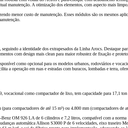
ntual manutenção. A otimização dos elementos, com aspecto mais limpo
razendo menor custo de manutenção. Esses módulos são os mesmos apli
manutenção.
 seguindo a identidade dos extrapesados da Linha Arocs. Destaque para
ementos com design mais clean para maior robustez de fixação e protetor
disponível como opcional para os modelos urbanos, rodoviários e vocaci
acilita a operação em ruas e estradas com buracos, lombadas e terra, o
vocacional como compactador de lixo, tem capacidade para 17,1 ton 
m (para compactadores de até 15 m³) ou 4.800 mm (compactadores de at
nz OM 926 LA de 6 cilindros e 7,2 litros, compatível com a norma P
danças automática Allison S3000 P de 6 velocidades, eixo traseiro Mer