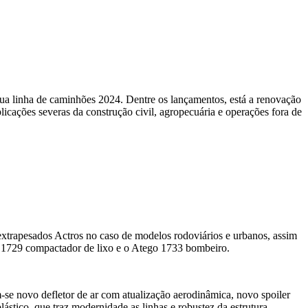
ua linha de caminhões 2024. Dentre os lançamentos, está a renovação
cações severas da construção civil, agropecuária e operações fora de
 extrapesados Actros no caso de modelos rodoviários e urbanos, assim
o 1729 compactador de lixo e o Atego 1733 bombeiro.
se novo defletor de ar com atualização aerodinâmica, novo spoiler
ástico, que traz modernidade as linhas e robustez da estrutura