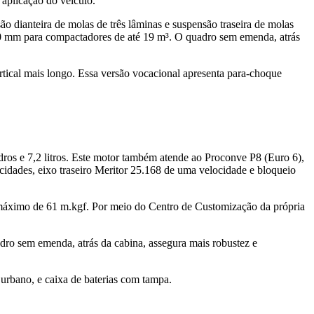
 aplicação do veículo.
o dianteira de molas de três lâminas e suspensão traseira de molas
800 mm para compactadores de até 19 m³. O quadro sem emenda, atrás
tical mais longo. Essa versão vocacional apresenta para-choque
s e 7,2 litros. Este motor também atende ao Proconve P8 (Euro 6),
idades, eixo traseiro Meritor 25.168 de uma velocidade e bloqueio
máximo de 61 m.kgf. Por meio do Centro de Customização da própria
adro sem emenda, atrás da cabina, assegura mais robustez e
urbano, e caixa de baterias com tampa.