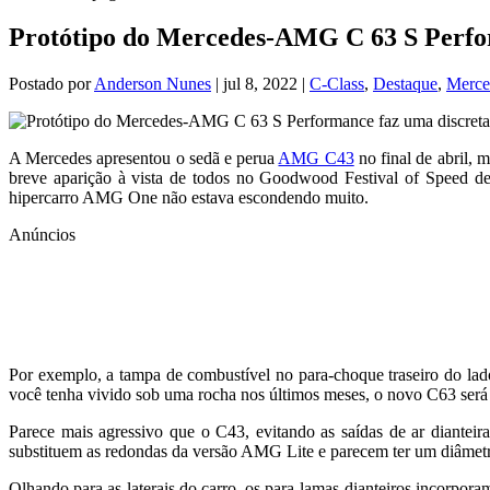
Protótipo do Mercedes-AMG C 63 S Perfor
Postado por
Anderson Nunes
|
jul 8, 2022
|
C-Class
,
Destaque
,
Merc
A Mercedes apresentou o sedã e perua
AMG C43
no final de abril, 
breve aparição à vista de todos no Goodwood Festival of Speed ​​d
hipercarro AMG One não estava escondendo muito.
Anúncios
Por exemplo, a tampa de combustível no para-choque traseiro do lad
você tenha vivido sob uma rocha nos últimos meses, o novo C63 será u
Parece mais agressivo que o C43, evitando as saídas de ar dianteir
substituem as redondas da versão AMG Lite e parecem ter um diâmetro
Olhando para as laterais do carro, os para-lamas dianteiros incorpora