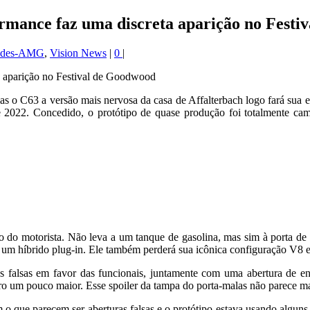
mance faz uma discreta aparição no Festi
edes-AMG
,
Vision News
|
0
|
mas o C63 a versão mais nervosa da casa de Affalterbach logo fará sua 
e 2022. Concedido, o protótipo de quase produção foi totalmente camu
o do motorista. Não leva a um tanque de gasolina, mas sim à porta de
m híbrido plug-in. Ele também perderá sua icônica configuração V8 e t
as falsas em favor das funcionais, juntamente com uma abertura de e
 um pouco maior. Esse spoiler da tampa do porta-malas não parece mai
m o que parecem ser aberturas falsas e o protótipo estava usando algun