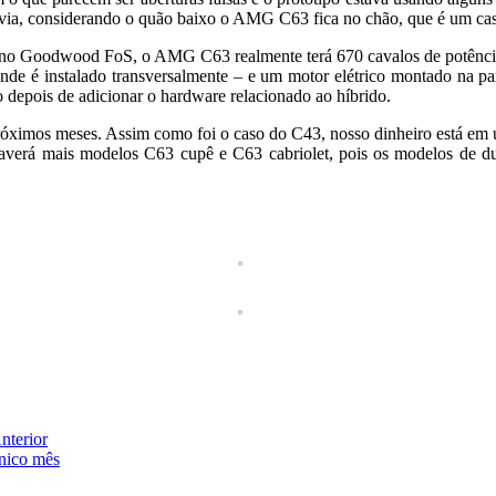
bvia, considerando o quão baixo o AMG C63 fica no chão, que é um ca
 no Goodwood FoS, o AMG C63 realmente terá 670 cavalos de potência e
onde é instalado transversalmente – e um motor elétrico montado na pa
 depois de adicionar o hardware relacionado ao híbrido.
róximos meses. Assim como foi o caso do C43, nosso dinheiro está em u
 haverá mais modelos C63 cupê e C63 cabriolet, pois os modelos de d
nterior
nico mês