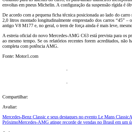
envoltas em pneus Michelin. A configuração da suspensão rígida é ó
De acordo com a pequena ficha técnica posicionada ao lado do carro
2,0 litros montado longitudinalmente emprestado dos carros “45” – 
antigo V8 M177 e, no geral, o trem de força ainda é mais leve, mesmo
A estreia oficial do novo Mercedes-AMG C63 está prevista para os p
ao mesmo tempo. Se os relatórios recentes forem acreditados, não
completa com potência AMG.
Fonte: Motor1.com
Compartilhar:
Avaliar:
Mercedes-Benz Classic e seus destaques no evento Le Mans Classic
A
Próximo
Mercedes-AMG atinge recorde de vendas no Brasil em um ú