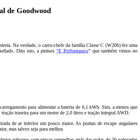
val de Goodwood
estreia. Na verdade, o carro-chefe da família Classe C (W206) fez uma
flado. Dito isto, a pintura
“E Performance
” que também vimos no
 carregamento para alimentar a bateria de 6,1 kWh. Sim, a menos que
ração traseira para um motor de 2,0 litros e tração integral AWD.
ntrada de ar inferior um pouco maior. As pontas de escape angulares
or, mas talvez seja para melhor.
s freios robustos com pinças vermelhas atrás das rodas de 20 polegadas