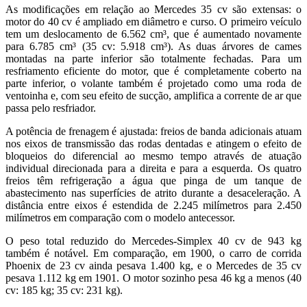
As modificações em relação ao Mercedes 35 cv são extensas: o
motor do 40 cv é ampliado em diâmetro e curso. O primeiro veículo
tem um deslocamento de 6.562 cm³, que é aumentado novamente
para 6.785 cm³ (35 cv: 5.918 cm³). As duas árvores de cames
montadas na parte inferior são totalmente fechadas. Para um
resfriamento eficiente do motor, que é completamente coberto na
parte inferior, o volante também é projetado como uma roda de
ventoinha e, com seu efeito de sucção, amplifica a corrente de ar que
passa pelo resfriador.
A potência de frenagem é ajustada: freios de banda adicionais atuam
nos eixos de transmissão das rodas dentadas e atingem o efeito de
bloqueios do diferencial ao mesmo tempo através de atuação
individual direcionada para a direita e para a esquerda. Os quatro
freios têm refrigeração a água que pinga de um tanque de
abastecimento nas superfícies de atrito durante a desaceleração. A
distância entre eixos é estendida de 2.245 milímetros para 2.450
milímetros em comparação com o modelo antecessor.
O peso total reduzido do Mercedes-Simplex 40 cv de 943 kg
também é notável. Em comparação, em 1900, o carro de corrida
Phoenix de 23 cv ainda pesava 1.400 kg, e o Mercedes de 35 cv
pesava 1.112 kg em 1901. O motor sozinho pesa 46 kg a menos (40
cv: 185 kg; 35 cv: 231 kg).