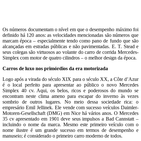
Os números documentam o nível em que o desempenho máximo foi
definido há 120 anos: as velocidades mencionadas são números que
marcam época – especialmente tendo como pano de fundo que são
alcançadas em estradas públicas e não pavimentadas. E. T. Stead e
seus colegas são virtuosos ao volante do carro de corrida Mercedes-
Simplex com motor de quatro cilindros – o melhor design da época.
Carros de luxo nos primórdios da era motorizada
Logo após a virada do século XIX para o século XX, a Côte d’Azur
é o local perfeito para apresentar ao público o novo Mercedes
Simplex 40 cv. Aqui, os belos, ricos e poderosos do mundo se
encontram neste clima ameno para escapar do inverno às vezes
sombrio de outros lugares. No meio dessa sociedade rica: o
empresário Emil Jellinek. Ele vende com sucesso veículos Daimler-
Motoren-Gesellschaft (DMG) em Nice há vários anos. O Mercedes
35 cv apresentado em 1901 deve seus impulsos a Bad Cannstatt –
incluindo o nome da marca. Mesmo este primeiro veículo com o
nome ilustre é um grande sucesso em termos de desempenho e
manuseio; é considerado o primeiro carro moderno de todos.