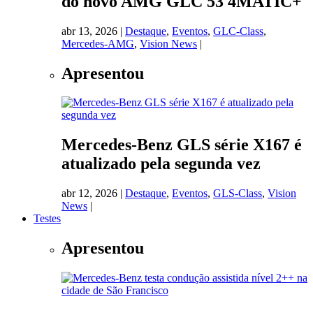
do novo AMG GLC 53 4MATIC+
abr 13, 2026
|
Destaque
,
Eventos
,
GLC-Class
,
Mercedes-AMG
,
Vision News
|
Apresentou
Mercedes-Benz GLS série X167 é
atualizado pela segunda vez
abr 12, 2026
|
Destaque
,
Eventos
,
GLS-Class
,
Vision
News
|
Testes
Apresentou