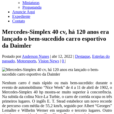
Miniaturas
Propaganda
Anuncie Aqui
Expediente
Contato
Mercedes-Simplex 40 cv, há 120 anos era
lançado o bem-sucedido carro esportivo
da Daimler
Postado por
Anderson Nunes
|
abr 12, 2022
|
Destaque
,
Estrelas do
passado
,
Motorsports
,
Vision News
|
0
|
Nenhum carro é mais rápido ou mais bem-sucedido: durante o
evento de automobilismo “Nice Week” de 4 a 11 de abril de 1902, o
Mercedes-Simplex 40 hp mostra-se muito superior à concorrência.
Na subida da colina Nice-La Turbie, o carro de corrida ocupa os três
primeiros lugares. O inglês E. T. Stead estabelece um novo recorde
de percurso com média de 55,2 km/h, seguido por Albert “Georges”
Lemaître e Wilhelm Werner em segundo e terceiro lugares. Outro