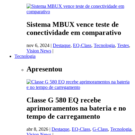
Sistema MBUX vence teste de
conectividade em comparativo
nov 6, 2024
|
Destaque
,
EQ-Class
,
Tecnologia
,
Testes
,
Vision News
|
Tecnologia
Apresentou
Classe G 580 EQ recebe
aprimoramentos na bateria e no
tempo de carregamento
abr 8, 2026
|
Destaque
,
EQ-Class
,
G-Class
,
Tecnologia
,
Vision News
|