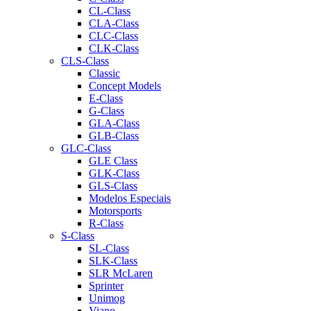
CL-Class
CLA-Class
CLC-Class
CLK-Class
CLS-Class
Classic
Concept Models
E-Class
G-Class
GLA-Class
GLB-Class
GLC-Class
GLE Class
GLK-Class
GLS-Class
Modelos Especiais
Motorsports
R-Class
S-Class
SL-Class
SLK-Class
SLR McLaren
Sprinter
Unimog
Viano