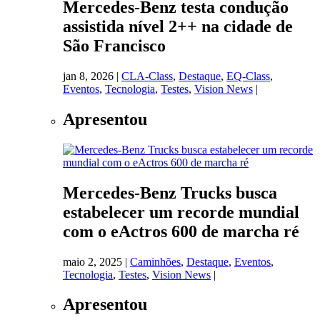
Mercedes-Benz testa condução
assistida nível 2++ na cidade de
São Francisco
jan 8, 2026
|
CLA-Class
,
Destaque
,
EQ-Class
,
Eventos
,
Tecnologia
,
Testes
,
Vision News
|
Apresentou
Mercedes-Benz Trucks busca
estabelecer um recorde mundial
com o eActros 600 de marcha ré
maio 2, 2025
|
Caminhões
,
Destaque
,
Eventos
,
Tecnologia
,
Testes
,
Vision News
|
Apresentou