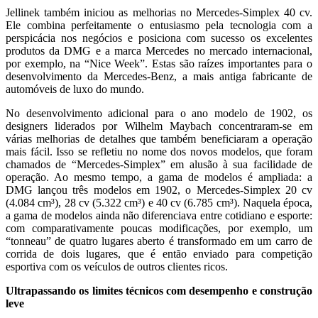
Jellinek também iniciou as melhorias no Mercedes-Simplex 40 cv.
Ele combina perfeitamente o entusiasmo pela tecnologia com a
perspicácia nos negócios e posiciona com sucesso os excelentes
produtos da DMG e a marca Mercedes no mercado internacional,
por exemplo, na “Nice Week”. Estas são raízes importantes para o
desenvolvimento da Mercedes-Benz, a mais antiga fabricante de
automóveis de luxo do mundo.
No desenvolvimento adicional para o ano modelo de 1902, os
designers liderados por Wilhelm Maybach concentraram-se em
várias melhorias de detalhes que também beneficiaram a operação
mais fácil. Isso se refletiu no nome dos novos modelos, que foram
chamados de “Mercedes-Simplex” em alusão à sua facilidade de
operação. Ao mesmo tempo, a gama de modelos é ampliada: a
DMG lançou três modelos em 1902, o Mercedes-Simplex 20 cv
(4.084 cm³), 28 cv (5.322 cm³) e 40 cv (6.785 cm³). Naquela época,
a gama de modelos ainda não diferenciava entre cotidiano e esporte:
com comparativamente poucas modificações, por exemplo, um
“tonneau” de quatro lugares aberto é transformado em um carro de
corrida de dois lugares, que é então enviado para competição
esportiva com os veículos de outros clientes ricos.
Ultrapassando os limites técnicos com desempenho e construção
leve