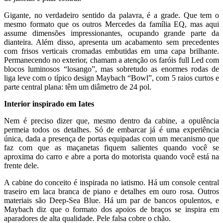
Gigante, no verdadeiro sentido da palavra, é a grade. Que tem o
mesmo formato que os outros Mercedes da família EQ, mas aqui
assume dimensões impressionantes, ocupando grande parte da
dianteira. Além disso, apresenta um acabamento sem precedentes
com frisos verticais cromadas embutidas em uma capa brilhante.
Permanecendo no exterior, chamam a atenção os faróis full Led com
blocos luminosos “losango”, mas sobretudo as enormes rodas de
liga leve com o típico design Maybach “Bowl”, com 5 raios curtos e
parte central plana: têm um diâmetro de 24 pol.
Interior inspirado em Iates
Nem é preciso dizer que, mesmo dentro da cabine, a opulência
permeia todos os detalhes. Só de embarcar já é uma experiência
única, dada a presença de portas equipadas com um mecanismo que
faz com que as maçanetas fiquem salientes quando você se
aproxima do carro e abre a porta do motorista quando você está na
frente dele.
A cabine do conceito é inspirada no iatismo. Há um console central
traseiro em laca branca de piano e detalhes em ouro rosa. Outros
materiais são Deep-Sea Blue. Há um par de bancos opulentos, e
Maybach diz que o formato dos apoios de braços se inspira em
aparadores de alta qualidade. Pele falsa cobre o chão.