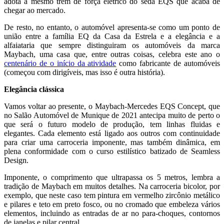
adota a mesmo trem de força elétrico do sedã EQS que acaba de
chegar ao mercado.
De resto, no entanto, o automóvel apresenta-se como um ponto de
união entre a família EQ da Casa da Estrela e a elegância e a
alfaiataria que sempre distinguiram os automóveis da marca
Maybach, uma casa que, entre outras coisas, celebra este ano o
centenário de o início da atividade
como fabricante de automóveis
(começou com dirigíveis, mas isso é outra história).
Elegância clássica
Vamos voltar ao presente, o Maybach-Mercedes EQS Concept, que
no Salão Automóvel de Munique de 2021 antecipa muito de perto o
que será o futuro modelo de produção, tem linhas fluidas e
elegantes. Cada elemento está ligado aos outros com continuidade
para criar uma carroceria imponente, mas também dinâmica, em
plena conformidade com o curso estilístico batizado de Seamless
Design.
Imponente, o comprimento que ultrapassa os 5 metros, lembra a
tradição de Maybach em muitos detalhes. Na carroceria bicolor, por
exemplo, que neste caso tem pintura em vermelho zircônio metálico
e pilares e teto em preto fosco, ou no cromado que embeleza vários
elementos, incluindo as entradas de ar no para-choques, contornos
de janelas e pilar central.