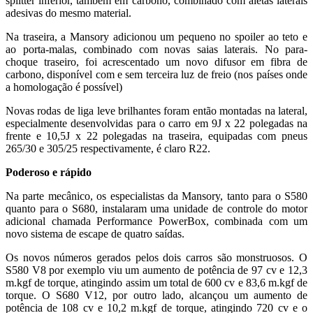
splitter inferior, também em carbono, combinado com aletas laterais
adesivas do mesmo material.
Na traseira, a Mansory adicionou um pequeno no spoiler ao teto e
ao porta-malas, combinado com novas saias laterais. No para-
choque traseiro, foi acrescentado um novo difusor em fibra de
carbono, disponível com e sem terceira luz de freio (nos países onde
a homologação é possível)
Novas rodas de liga leve brilhantes foram então montadas na lateral,
especialmente desenvolvidas para o carro em 9J x 22 polegadas na
frente e 10,5J x 22 polegadas na traseira, equipadas com pneus
265/30 e 305/25 respectivamente, é claro R22.
Poderoso e rápido
Na parte mecânico, os especialistas da Mansory, tanto para o S580
quanto para o S680, instalaram uma unidade de controle do motor
adicional chamada Performance PowerBox, combinada com um
novo sistema de escape de quatro saídas.
Os novos números gerados pelos dois carros são monstruosos. O
S580 V8 por exemplo viu um aumento de potência de 97 cv e 12,3
m.kgf de torque, atingindo assim um total de 600 cv e 83,6 m.kgf de
torque. O S680 V12, por outro lado, alcançou um aumento de
potência de 108 cv e 10,2 m.kgf de torque, atingindo 720 cv e o