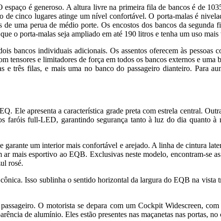
espaço é generoso. A altura livre na primeira fila de bancos é de 1035
ro de cinco lugares atinge um nível confortável. O porta-malas é nive
des de uma perua de médio porte. Os encostos dos bancos da segunda fil
 que o porta-malas seja ampliado em até 190 litros e tenha um uso mais v
is bancos individuais adicionais. Os assentos oferecem às pessoas c
om tensores e limitadores de força em todos os bancos externos e uma bol
uas e três filas, e mais uma no banco do passageiro dianteiro. Para a
le apresenta a característica grade preta com estrela central. Outra ca
dos faróis full-LED, garantindo segurança tanto à luz do dia quanto à
e garante um interior mais confortável e arejado. A linha de cintura la
m ar mais esportivo ao EQB. Exclusivas neste modelo, encontram-se as r
ul rosé.
ônica. Isso sublinha o sentido horizontal da largura do EQB na vista tr
do passageiro. O motorista se depara com um Cockpit Widescreen, co
arência de alumínio. Eles estão presentes nas maçanetas nas portas, no 