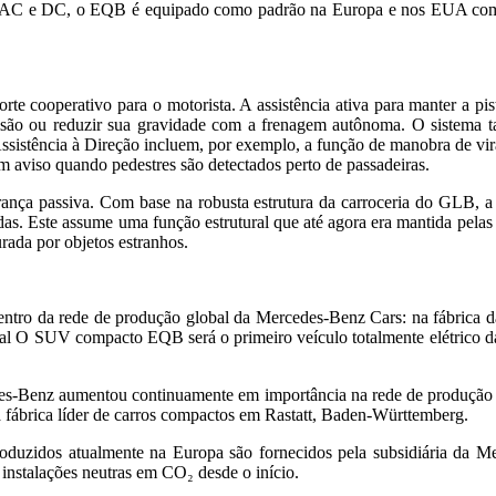
to AC e DC, o EQB é equipado como padrão na Europa e nos EUA co
te cooperativo para o motorista. A assistência ativa para manter a pis
olisão ou reduzir sua gravidade com a frenagem autônoma. O sistema 
Assistência à Direção incluem, por exemplo, a função de manobra de vir
um aviso quando pedestres são detectados perto de passadeiras.
a passiva. Com base na robusta estrutura da carroceria do GLB, a c
dadas. Este assume uma função estrutural que até agora era mantida pelas 
rada por objetos estranhos.
ntro da rede de produção global da Mercedes-Benz Cars: na fábrica 
 O SUV compacto EQB será o primeiro veículo totalmente elétrico da 
es-Benz aumentou continuamente em importância na rede de produção gl
a fábrica líder de carros compactos em Rastatt, Baden-Württemberg.
oduzidos atualmente na Europa são fornecidos pela subsidiária da M
instalações neutras em CO₂ desde o início.