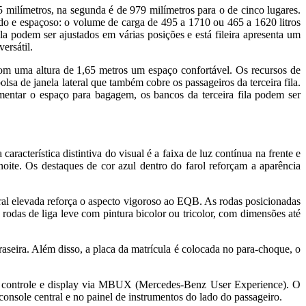
 milímetros, na segunda é de 979 milímetros para o de cinco lugares.
lado e espaçoso: o volume de carga de 495 a 1710 ou 465 a 1620 litros
a podem ser ajustados em várias posições e está fileira apresenta um
ersátil.
om uma altura de 1,65 metros um espaço confortável. Os recursos de
sa de janela lateral que também cobre os passageiros da terceira fila.
umentar o espaço para bagagem, os bancos da terceira fila podem ser
racterística distintiva do visual é a faixa de luz contínua na frente e
 noite. Os destaques de cor azul dentro do farol reforçam a aparência
teral elevada reforça o aspecto vigoroso ao EQB. As rodas posicionadas
odas de liga leve com pintura bicolor ou tricolor, com dimensões até
aseira. Além disso, a placa da matrícula é colocada no para-choque, o
m controle e display via MBUX (Mercedes-Benz User Experience). O
console central e no painel de instrumentos do lado do passageiro.