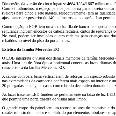
Dimensões da versão de cinco lugares: 4684/1834/1667 milímetros. O 
Com 87 milímetros, o espaço para os joelhos na parte traseira do car
(valores para cinco e sete lugares, respectivamente) tem as qualida
ajuste anterior / posterior de 140 milímetros como opção. Isso permite
Como opção, o EQB tem uma terceira fila de bancos composta por do
segurança incluem encostos de cabeça retráteis, cintos de segurança c
No total, podem ser instaladas quatro cadeiras para crianças nas d
rebatidos ao nível do piso do porta-malas.
Estética da família Mercedes-EQ
O EQB interpreta o visual dos demais membros da família Mercedes-EQ. E
atrás. Uma tira de fibra óptica horizontal conecta as luzes diurnas 
característica da família Mercedes-EQ.
A cabine com para-brisa vertical além de reforçar um aspecto robusto 
nas extremidades da carroceria conferem mais espaço no interior e u
20 polegadas, em alguns casos com rebordo decorativo dourado ou az
As luzes traseiras LED fundem-se perfeitamente na faixa de luz LED c
que permite uma porta traseira de visual mais limpo.
O grande corpo do painel tem um recorte na área do motorista e 
caráter robusto do interior é sublinhado por elementos tubulares em ap