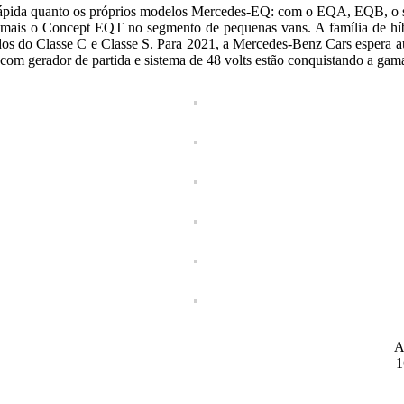
 rápida quanto os próprios modelos Mercedes-EQ: com o EQA, EQB, o s
mais o Concept EQT no segmento de pequenas vans. A família de híbr
dos do Classe C e Classe S. Para 2021, a Mercedes-Benz Cars espera aum
s com gerador de partida e sistema de 48 volts estão conquistando a ga
A
1