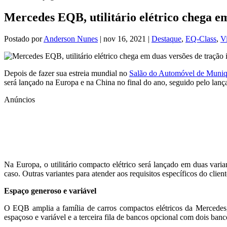
Mercedes EQB, utilitário elétrico chega em
Postado por
Anderson Nunes
|
nov 16, 2021
|
Destaque
,
EQ-Class
,
V
Depois de fazer sua estreia mundial no
Salão do Automóvel de Muni
será lançado na Europa e na China no final do ano, seguido pelo l
Anúncios
Na Europa, o utilitário compacto elétrico será lançado em dua
caso. Outras variantes para atender aos requisitos específicos do clien
Espaço generoso e variável
O EQB amplia a família de carros compactos elétricos da Mercedes, 
espaçoso e variável e a terceira fila de bancos opcional com dois banc