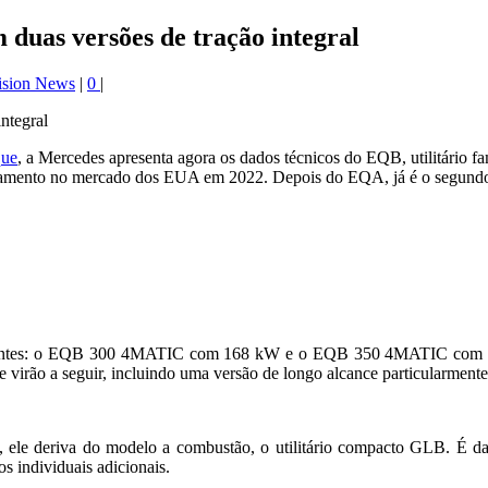
 duas versões de tração integral
ision News
|
0
|
que
, a Mercedes apresenta agora os dados técnicos do EQB, utilitário fa
ançamento no mercado dos EUA em 2022. Depois do EQA, já é o segund
s variantes: o EQB 300 4MATIC com 168 kW e o EQB 350 4MATIC com
te virão a seguir, incluindo uma versão de longo alcance particularmente
ele deriva do modelo a combustão, o utilitário compacto GLB. É daí 
os individuais adicionais.