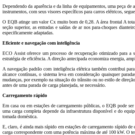
Dependendo da aparência e da linha de equipamentos, uma peça de ac
instrumentos, com seus visores específicos para carros elétricos, se
O EQB atinge um valor Cx muito bom de 0,28. A área frontal A total
seção superior, as entradas e saídas de ar nos para-choques dianteiro 
especificamente adaptadas.
Eficiente e navegação com inteligência
ECO Assist oferece um processo de recuperação otimizado para a si
estratégia de eficiência. A direção antecipada economiza energia, amp
A navegação padrão com inteligência elétrica também contribui par
alcance contínuas, o sistema leva em consideração quaisquer parad
mudanças, por exemplo na situação do trânsito ou no estilo de direção
antes de uma parada de carga planejada, se necessário.
Carregamento rápido
Em casa ou em estações de carregamento públicas, o EQB pode ser 
uma carga completa depende da infraestrutura disponível e do equ
tomada doméstica.
E, claro, é ainda mais rápido em estações de carregamento rápido de
carga correspondente com uma potência máxima de até 100 kW. O tem