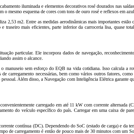
abamento iluminada e elementos decorativos rosé dourados nas saídas
guem o mesmo esquema de cores com tons de ouro rosé e reflexos em azul
iza 2,53 m2. Entre as medidas aerodinâmicas mais importantes estão o
e traseiro mais eficientes, parte inferior da carroceria lisa, quase tot
tuação particular. Ele incorpora dados de navegação, reconhecimento 
liando assim o alcance.
a o manuseio sem esforço do EQB na vida cotidiana. Isso calcula a ro
as de carregamento necessárias, bem como vários outros fatores, como
 pessoal. Além disso, a Navegação com Inteligência Elétrica garante que
convenientemente carregado em até 11 kW com corrente alternada (CA
ipamento do veículo específico do país. Carregar em uma caixa de p
 corrente contínua (DC). Dependendo do SoC (estado de carga) e da te
po de carregamento é então de pouco mais de 30 minutos com um SoC d