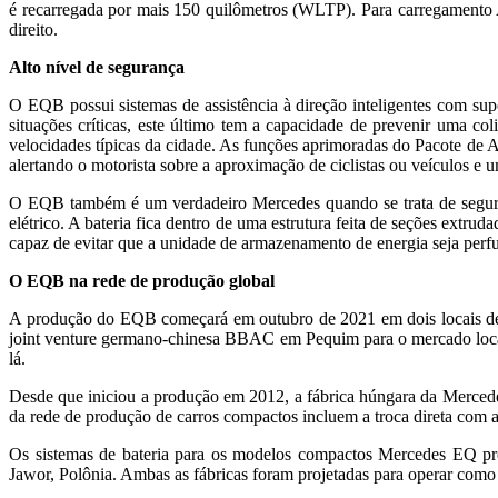
é recarregada por mais 150 quilômetros (WLTP). Para carregamen
direito.
Alto nível de segurança
O EQB possui sistemas de assistência à direção inteligentes com supor
situações críticas, este último tem a capacidade de prevenir uma c
velocidades típicas da cidade. As funções aprimoradas do Pacote de 
alertando o motorista sobre a aproximação de ciclistas ou veículos e 
O EQB também é um verdadeiro Mercedes quando se trata de seguranç
elétrico. A bateria fica dentro de uma estrutura feita de seções extru
capaz de evitar que a unidade de armazenamento de energia seja perfu
O EQB na rede de produção global
A produção do EQB começará em outubro de 2021 em dois locais de
joint venture germano-chinesa BBAC em Pequim para o mercado local
lá.
Desde que iniciou a produção em 2012, a fábrica húngara da Merced
da rede de produção de carros compactos incluem a troca direta com 
Os sistemas de bateria para os modelos compactos Mercedes EQ pr
Jawor, Polônia. Ambas as fábricas foram projetadas para operar como 