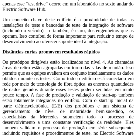
apenas esse “test drive” ocorre em um laboratório no sexto andar do
Electric Software Hub.
Um conceito chave deste edifício é a proximidade de todas as
instalações de teste e bancadas de teste da integração de software
(incluindo o veículo) – e também, é claro, dos engenheiros que as
operam. Isso contribui de forma importante para reduzir o tempo de
desenvolvimento ao oferecer suporte ideal à integração.
Distâncias curtas promovem resultados rápidos
Os protótipos dirigíveis estão localizados no nível 4. As chamadas
áreas de retiro estão agrupadas em torno das salas de reunião. Isso
permite que as equipes avaliem em conjunto imediatamente os dados
obtidos durante os testes. Como todo o edifício está conectado em
rede por meio de tecnologia de fibra óptica, as enormes quantidades
de dados gerados durante esses testes podem ser lidas em muito
pouco tempo. A fase de produção e validação de start-up também
estão totalmente integradas no edifício. Com o start-up inicial da
parte elétrica/eletrônica (E/E) dos protótipos e um sistema de
gerenciamento de nível de maturidade bem-sucedido, os
especialistas da Mercedes submetem todo o processo de
desenvolvimento a uma constante verificação da realidade. Eles
também validam o processo de produção em série subsequente,
incluindo requisitos e procedimentos de teste, no Electric Software