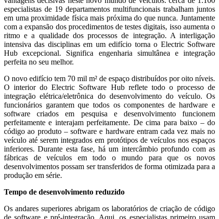
vantagens decisivas neste novo mundo de veículos: cerca de 1.100
especialistas de 19 departamentos multifuncionais trabalham juntos
em uma proximidade física mais próxima do que nunca. Juntamente
com a expansão dos procedimentos de testes digitais, isso aumenta o
ritmo e a qualidade dos processos de integração. A interligação
intensiva das disciplinas em um edifício torna o Electric Software
Hub excepcional. Significa engenharia simultânea e integração
perfeita no seu melhor.
O novo edifício tem 70 mil m² de espaço distribuídos por oito níveis.
O interior do Electric Software Hub reflete todo o processo de
integração elétrica/eletrônica do desenvolvimento do veículo. Os
funcionários garantem que todos os componentes de hardware e
software criados em pesquisa e desenvolvimento funcionem
perfeitamente e interajam perfeitamente. De cima para baixo – do
código ao produto – software e hardware entram cada vez mais no
veículo até serem integrados em protótipos de veículos nos espaços
inferiores. Durante esta fase, há um intercâmbio profundo com as
fábricas de veículos em todo o mundo para que os novos
desenvolvimentos possam ser transferidos de forma otimizada para a
produção em série.
Tempo de desenvolvimento reduzido
Os andares superiores abrigam os laboratórios de criação de código
de software e pré-integração. Aqui, os especialistas primeiro usam