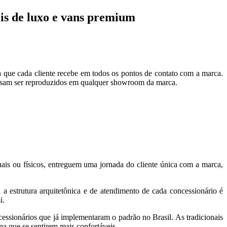
is de luxo e vans premium
ue cada cliente recebe em todos os pontos de contato com a marca.
ossam ser reproduzidos em qualquer showroom da marca.
ais ou físicos, entreguem uma jornada do cliente única com a marca,
 a estrutura arquitetônica e de atendimento de cada concessionário é
i.
essionários que já implementaram o padrão no Brasil. As tradicionais
a que se sentirem mais confortáveis.