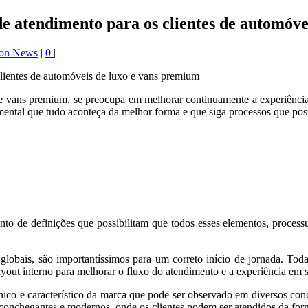
e atendimento para os clientes de automóve
ion News
|
0
|
vans premium, se preocupa em melhorar continuamente a experiência q
mental que tudo aconteça da melhor forma e que siga processos que p
o de definições que possibilitam que todos esses elementos, processu
lobais, são importantíssimos para um correto início de jornada. Toda
yout interno para melhorar o fluxo do atendimento e a experiência em s
co e característico da marca que pode ser observado em diversos conc
aconchegantes e modernos, onde os clientes podem ser atendidos da form