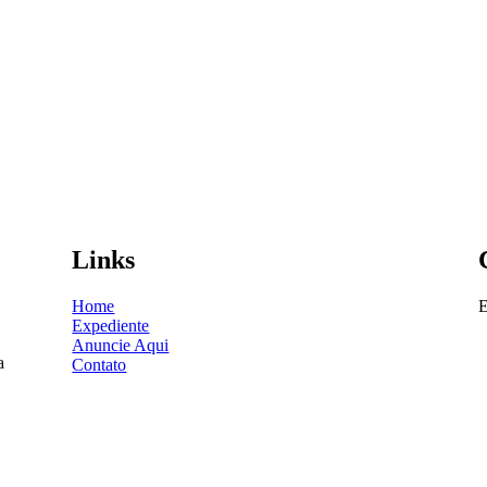
Links
Home
E
Expediente
Anuncie Aqui
a
Contato