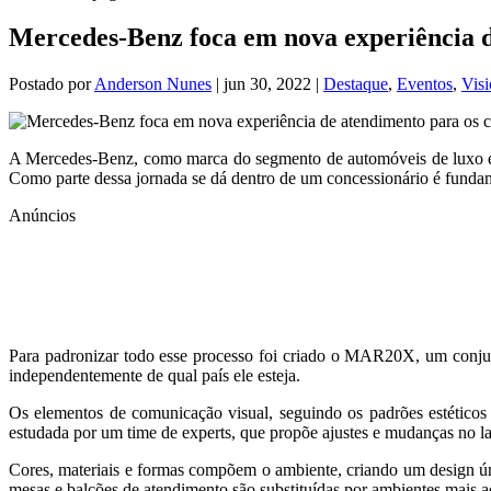
Mercedes-Benz foca em nova experiência d
Postado por
Anderson Nunes
|
jun 30, 2022
|
Destaque
,
Eventos
,
Vis
A Mercedes-Benz, como marca do segmento de automóveis de luxo e 
Como parte dessa jornada se dá dentro de um concessionário é funda
Anúncios
Para padronizar todo esse processo foi criado o MAR20X, um conjunt
independentemente de qual país ele esteja.
Os elementos de comunicação visual, seguindo os padrões estéticos g
estudada por um time de experts, que propõe ajustes e mudanças no la
Cores, materiais e formas compõem o ambiente, criando um design úni
mesas e balcões de atendimento são substituídas por ambientes mais 