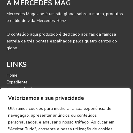
A MERCEDES MAG
Mercedes Magazine é um site global sobre a marca, produtos
e estilo de vida Mercedes-Benz.
O conteúdo aqui produzido é dedicado aos fãs da famosa
estrela de três pontas espalhados pelos quatro cantos do
globo.
LINKS
Home
Expediente
Anuncie Aqui
Contato
Valorizamos a sua privacidade
Utilizamos cookies para melhorar a sua experiência de
CONTATO
navegação, apresentar anúncios ou conteúdos
personalizados, e analisar o nosso tráfego. Ao clicar em
E-mail: contato@mercedesmagazine.com.br
"Aceitar Tudo", consente a nossa utilização de cookies.