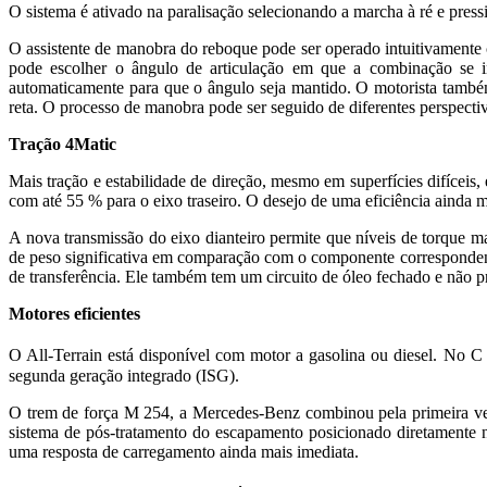
O sistema é ativado na paralisação selecionando a marcha à ré e pres
O assistente de manobra do reboque pode ser operado intuitivamente 
pode escolher o ângulo de articulação em que a combinação se inv
automaticamente para que o ângulo seja mantido. O motorista também
reta. O processo de manobra pode ser seguido de diferentes perspectiv
Tração 4Matic
Mais tração e estabilidade de direção, mesmo em superfícies difíceis,
com até 55 % para o eixo traseiro. O desejo de uma eficiência aind
A nova transmissão do eixo dianteiro permite que níveis de torque m
de peso significativa em comparação com o componente correspondent
de transferência. Ele também tem um circuito de óleo fechado e não 
Motores eficientes
O All-Terrain está disponível com motor a gasolina ou diesel. No 
segunda geração integrado (ISG).
O trem de força M 254, a Mercedes-Benz combinou pela primeira vez 
sistema de pós-tratamento do escapamento posicionado diretamente 
uma resposta de carregamento ainda mais imediata.