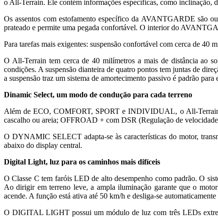
o All-Terrain. Ele contém informações específicas, como inclinação,
Os assentos com estofamento específico da AVANTGARDE são outro d
prateado e permite uma pegada confortável. O interior do AVANTG
Para tarefas mais exigentes: suspensão confortável com cerca de 40 m
O All-Terrain tem cerca de 40 milímetros a mais de distância ao s
condições. A suspensão dianteira de quatro pontos tem juntas de direç
a suspensão traz um sistema de amortecimento passivo é padrão para e
Dinamic Select, um modo de condução para cada terreno
Além de ECO, COMFORT, SPORT e INDIVIDUAL, o All-Terrain tem
cascalho ou areia; OFFROAD + com DSR (Regulação de velocidade em
O DYNAMIC SELECT adapta-se às características do motor, transmis
abaixo do display central.
Digital Light, luz para os caminhos mais difíceis
O Classe C tem faróis LED de alto desempenho como padrão. O siste
Ao dirigir em terreno leve, a ampla iluminação garante que o moto
acende. A função está ativa até 50 km/h e desliga-se automaticamente 
O DIGITAL LIGHT possui um módulo de luz com três LEDs extremamen