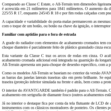
Comparado ao Classe C Estate, o All-Terrain tem dimensões ligeirame
é acrescida em 21 milímetros para 1841 milímetros. O aumento da di
225/55 R 17, enquanto 245/45 R 18 e por fim rodas calçadas com pn
A capacidade e variabilidade do porta-malas permanecem as mesmas: 
com o toque de um botão, ou botão na chave da ignição, o interruptor
Familiar com aptidão para o fora de estrada
A grade do radiador com elementos de acabamento cromados tem como d
choque dianteiro é parcialmente feito de plástico granulado cinza esc
Esta variante da Classe C traz os arcos de rodas em cinza. O acab
acabamento cromada adicional está integrada na guarnição da longarin
All-Terrain apresenta um para-choque de desenho especifico, com a p
Como os modelos All-Terrain se baseiam no exterior da versão AVANT
as barras das janelas laterais traseiras são em preto brilhante. Se 
traseira (proteção inferior simulada na frente e atrás, bem como a prot
O interior do AVANTGARDE também é padrão para o All-Terrain. Com 
acabamento em serigrafia de diamante fosco (outros acabamentos estã
Já no interior o destaque fica por conta da tela flutuante de LCD de a
instrumentos com os clássicos mostradores de ponteiro. Os clientes