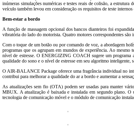
inúmeras simulações numéricas e testes reais de colisão, a estrutura 
veículo também levou em consideração os requisitos de teste internos e
Bem-estar a bordo
A função de massagem opcional dos bancos dianteiros foi expandida
vibratória do lado do motorista. Quatro motores correspondentes são i
Com o toque de um botão ou por comando de voz, a abordagem holíst
programas que os agrupam em mundos de experiência. Ao mesmo temp
nível de estresse. O ENERGIZING COACH sugere um programa adequ
qualidade do sono e o nível de estresse em seu algoritmo inteligente,
O AIR-BALANCE Package oferece uma fragrância individual no interior
contribui para melhorar a qualidade do ar a bordo e aumentar a sensaç
As atualizações sem fio (OTA) podem ser usadas para manter vári
MBUX. A atualização é baixada e instalada em segundo plano. O u
tecnologia de comunicação móvel e o módulo de comunicação instalad