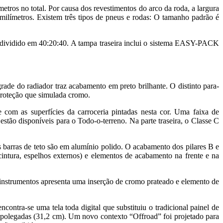
ros no total. Por causa dos revestimentos do arco da roda, a largura
milímetros. Existem três tipos de pneus e rodas: O tamanho padrão é
é dividido em 40:20:40. A tampa traseira inclui o sistema EASY-PACK
ade do radiador traz acabamento em preto brilhante. O distinto para-
 proteção que simulada cromo.
 com as superfícies da carroceria pintadas nesta cor. Uma faixa de
stão disponíveis para o Todo-o-terreno. Na parte traseira, o Classe C
barras de teto são em alumínio polido. O acabamento dos pilares B e
 cintura, espelhos externos) e elementos de acabamento na frente e na
nstrumentos apresenta uma inserção de cromo prateado e elemento de
ncontra-se uma tela toda digital que substituiu o tradicional painel de
 polegadas (31,2 cm). Um novo contexto “Offroad” foi projetado para