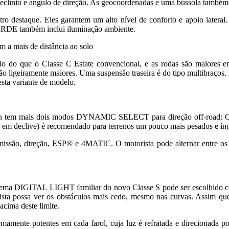
 declínio e ângulo de direção. As geocoordenadas e uma bússola também 
estaque. Eles garantem um alto nível de conforto e apoio lateral.
ARDE também inclui iluminação ambiente.
m a mais de distância ao solo
olo do que o Classe C Estate convencional, e as rodas são maiores e
ão ligeiramente maiores. Uma suspensão traseira é do tipo multibraços. P
sta variante de modelo.
 mais dois modos DYNAMIC SELECT para direção off-road: OFFROAD
 declive) é recomendado para terrenos um pouco mais pesados ​​e ín
são, direção, ESP® e 4MATIC. O motorista pode alternar entre os m
ma DIGITAL LIGHT familiar do novo Classe S pode ser escolhido como
rista possa ver os obstáculos mais cedo, mesmo nas curvas. Assim que
acima deste limite.
te potentes em cada farol, cuja luz é refratada e direcionada por 1