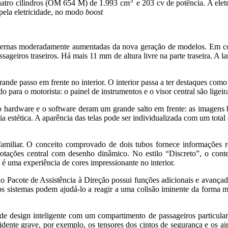
3
uatro cilindros (OM 654 M) de 1.993 cm
e 203 cv de potência. A elet
pela eletricidade, no modo
boost
 externas moderadamente aumentadas da nova geração de modelos. Em c
ageiros traseiros. Há mais 11 mm de altura livre na parte traseira. A 
ande passo em frente no interior. O interior passa a ter destaques como
o para o motorista: o painel de instrumentos e o visor central são ligei
dware e o software deram um grande salto em frente: as imagens bri
a estética. A aparência das telas pode ser individualizada com um total 
familiar. O conceito comprovado de dois tubos fornece informações r
tações central com desenho dinâmico. No estilo “Discreto”, o conte
 é uma experiência de cores impressionante no interior.
Pacote de Assistência à Direção possui funções adicionais e avançadas
 os sistemas podem ajudá-lo a reagir a uma colisão iminente da forma 
 design inteligente com um compartimento de passageiros particularm
idente grave, por exemplo, os tensores dos cintos de segurança e os a