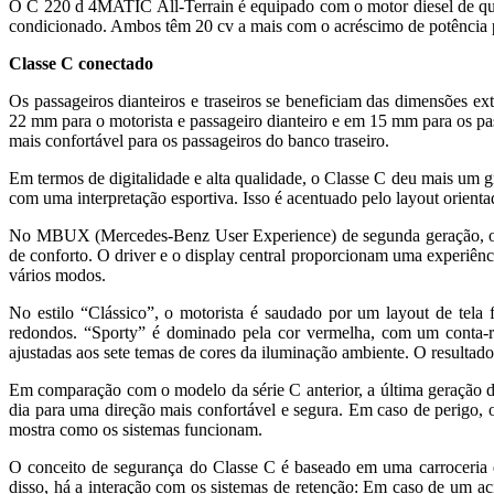
O C 220 d 4MATIC All-Terrain é equipado com o motor diesel de q
condicionado. Ambos têm 20 cv a mais com o acréscimo de potência 
Classe C conectado
Os passageiros dianteiros e traseiros se beneficiam das dimensões
22 mm para o motorista e passageiro dianteiro e em 15 mm para os pass
mais confortável para os passageiros do banco traseiro.
Em termos de digitalidade e alta qualidade, o Classe C deu mais um gr
com uma interpretação esportiva. Isso é acentuado pelo layout orientad
No MBUX (Mercedes-Benz User Experience) de segunda geração, o har
de conforto. O driver e o display central proporcionam uma experiênci
vários modos.
No estilo “Clássico”, o motorista é saudado por um layout de tela 
redondos. “Sporty” é dominado pela cor vermelha, com um conta-ro
ajustadas aos sete temas de cores da iluminação ambiente. O resultado
Em comparação com o modelo da série C anterior, a última geração do 
dia para uma direção mais confortável e segura. Em caso de perigo,
mostra como os sistemas funcionam.
O conceito de segurança do Classe C é baseado em uma carroceria de
disso, há a interação com os sistemas de retenção: Em caso de um ac