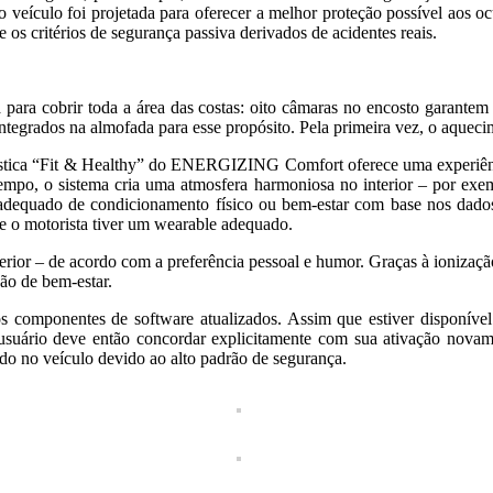
do veículo foi projetada para oferecer a melhor proteção possível aos o
 os critérios de segurança passiva derivados de acidentes reais.
 para cobrir toda a área das costas: oito câmaras no encosto garante
ntegrados na almofada para esse propósito. Pela primeira vez, o aquecim
ica “Fit & Healthy” do ENERGIZING Comfort oferece uma experiência 
o, o sistema cria uma atmosfera harmoniosa no interior – por exemp
ado de condicionamento físico ou bem-estar com base nos dados d
 se o motorista tiver um wearable adequado.
 – de acordo com a preferência pessoal e humor. Graças à ionização re
ão de bem-estar.
os componentes de software atualizados. Assim que estiver disponí
suário deve então concordar explicitamente com sua ativação novame
o no veículo devido ao alto padrão de segurança.