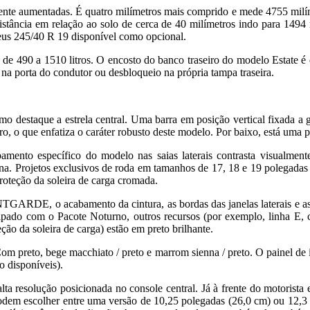
nte aumentadas. É quatro milímetros mais comprido e mede 4755 milímet
stância em relação ao solo de cerca de 40 milímetros indo para 1494 
eus 245/40 R 19 disponível como opcional.
de 490 a 1510 litros. O encosto do banco traseiro do modelo Estate 
 na porta do condutor ou desbloqueio na própria tampa traseira.
estaque a estrela central. Uma barra em posição vertical fixada a gr
uro, o que enfatiza o caráter robusto deste modelo. Por baixo, está uma
amento específico do modelo nas saias laterais contrasta visualmente
a. Projetos exclusivos de roda em tamanhos de 17, 18 e 19 polegadas e
roteção da soleira de carga cromada.
GARDE, o acabamento da cintura, as bordas das janelas laterais e as 
equipado com o Pacote Noturno, outros recursos (por exemplo, linha E,
eção da soleira de carga) estão em preto brilhante.
preto, bege macchiato / preto e marrom sienna / preto. O painel de i
o disponíveis).
lta resolução posicionada no console central. Já à frente do motorista e
 podem escolher entre uma versão de 10,25 polegadas (26,0 cm) ou 12,3