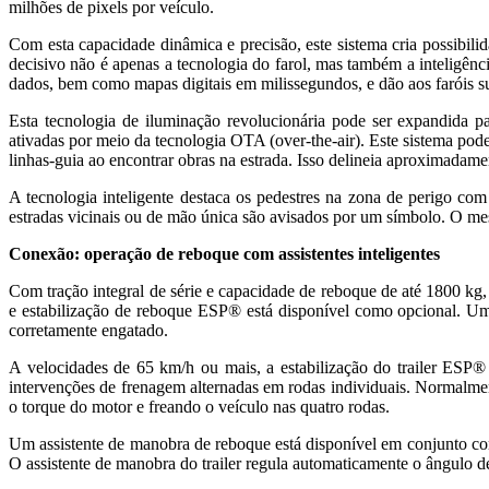
milhões de pixels por veículo.
Com esta capacidade dinâmica e precisão, este sistema cria possibilid
decisivo não é apenas a tecnologia do farol, mas também a inteligênc
dados, bem como mapas digitais em milissegundos, e dão aos faróis suas
Esta tecnologia de iluminação revolucionária pode ser expandida p
ativadas por meio da tecnologia OTA (over-the-air). Este sistema po
linhas-guia ao encontrar obras na estrada. Isso delineia aproximadamen
A tecnologia inteligente destaca os pedestres na zona de perigo co
estradas vicinais ou de mão única são avisados ​​por um símbolo. O m
Conexão: operação de reboque com assistentes inteligentes
Com tração integral de série e capacidade de reboque de até 1800 kg
e estabilização de reboque ESP® está disponível como opcional. Um
corretamente engatado.
A velocidades de 65 km/h ou mais, a estabilização do trailer ESP® 
intervenções de frenagem alternadas em rodas individuais. Normalmente
o torque do motor e freando o veículo nas quatro rodas.
Um assistente de manobra de reboque está disponível em conjunto com
O assistente de manobra do trailer regula automaticamente o ângulo d