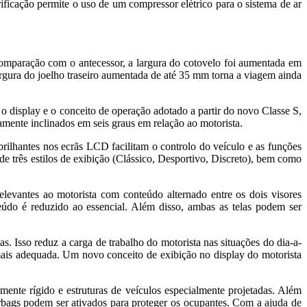
rificação permite o uso de um compressor elétrico para o sistema de ar
omparação com o antecessor, a largura do cotovelo foi aumentada em
largura do joelho traseiro aumentada de até 35 mm torna a viagem ainda
 o display e o conceito de operação adotado a partir do novo Classe S,
ramente inclinados em seis graus em relação ao motorista.
lhantes nos ecrãs LCD facilitam o controlo do veículo e as funções
de três estilos de exibição (Clássico, Desportivo, Discreto), bem como
elevantes ao motorista com conteúdo alternado entre os dois visores
údo é reduzido ao essencial. Além disso, ambas as telas podem ser
. Isso reduz a carga de trabalho do motorista nas situações do dia-a-
mais adequada. Um novo conceito de exibição no display do motorista
ente rígido e estruturas de veículos especialmente projetadas. Além
irbags podem ser ativados para proteger os ocupantes. Com a ajuda de