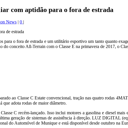
iar com aptidão para o fora de estrada
ion News
|
0
|
 para o fora de estrada e um utilitário esportivo um tanto quanto exa
ução do conceito All-Terrain com o Classe E na primavera de 2017, o 
arado ao Classe C Estate convencional, tração nas quatro rodas 4MATIC
 já que adota rodas de maior diâmetro.
lasse C recém-lançado. Isso inclui motores a gasolina e diesel mais ef
tima geração de sistemas de assistência à direção. LUZ DIGITAL (equi
cional do Automóvel de Munique e está disponível desde outubro na Eu