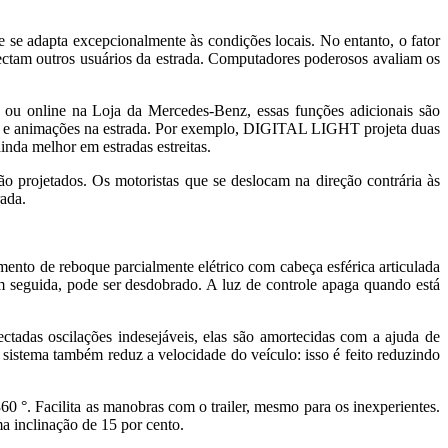
ue se adapta excepcionalmente às condições locais. No entanto, o fator
etectam outros usuários da estrada. Computadores poderosos avaliam os
a ou online na Loja da Mercedes-Benz, essas funções adicionais são
olos e animações na estrada. Por exemplo, DIGITAL LIGHT projeta duas
inda melhor em estradas estreitas.
o projetados. Os motoristas que se deslocam na direção contrária às
rada.
ento de reboque parcialmente elétrico com cabeça esférica articulada
 seguida, pode ser desdobrado. A luz de controle apaga quando está
ctadas oscilações indesejáveis, elas são amortecidas com a ajuda de
o sistema também reduz a velocidade do veículo: isso é feito reduzindo
 °. Facilita as manobras com o trailer, mesmo para os inexperientes.
a inclinação de 15 por cento.