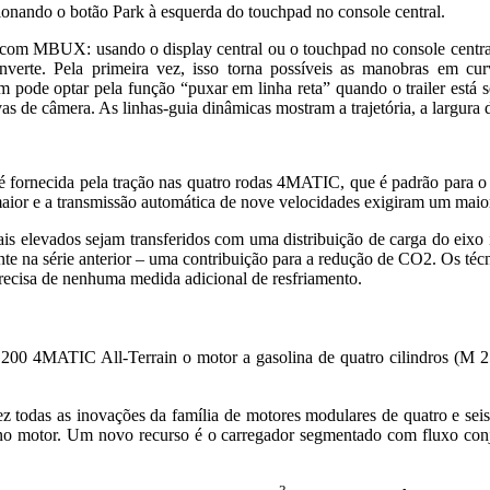
sionando o botão Park à esquerda do touchpad no console central.
com MBUX: usando o display central ou o touchpad no console central,
erte. Pela primeira vez, isso torna possíveis as manobras em curva
 pode optar pela função “puxar em linha reta” quando o trailer está s
as de câmera. As linhas-guia dinâmicas mostram a trajetória, a largura d
 é fornecida pela tração nas quatro rodas 4MATIC, que é padrão para o 
a maior e a transmissão automática de nove velocidades exigiram um m
ais elevados sejam transferidos com uma distribuição de carga do eixo
e na série anterior – uma contribuição para a redução de CO2. Os técn
precisa de nenhuma medida adicional de resfriamento.
C 200 4MATIC All-Terrain o motor a gasolina de quatro cilindros (M 
todas as inovações da família de motores modulares de quatro e seis 
no motor. Um novo recurso é o carregador segmentado com fluxo conj