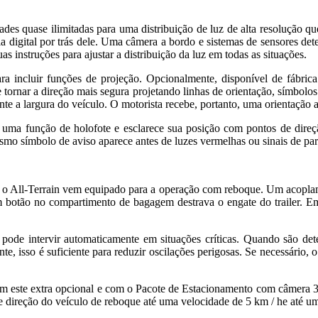
ades quase ilimitadas para uma distribuição de luz de alta resolução q
ia digital por trás dele. Uma câmera a bordo e sistemas de sensores d
 instruções para ajustar a distribuição da luz em todas as situações.
ara incluir funções de projeção. Opcionalmente, disponível de fábric
de tornar a direção mais segura projetando linhas de orientação, símb
te a largura do veículo. O motorista recebe, portanto, uma orientação a
m uma função de holofote e esclarece sua posição com pontos de direçã
esmo símbolo de aviso aparece antes de luzes vermelhas ou sinais de pa
, o All-Terrain vem equipado para a operação com reboque. Um acoplam
 botão no compartimento de bagagem destrava o engate do trailer. Em
pode intervir automaticamente em situações críticas. Quando são dete
, isso é suficiente para reduzir oscilações perigosas. Se necessário, 
 este extra opcional e com o Pacote de Estacionamento com câmera 360
e direção do veículo de reboque até uma velocidade de 5 km / he até um