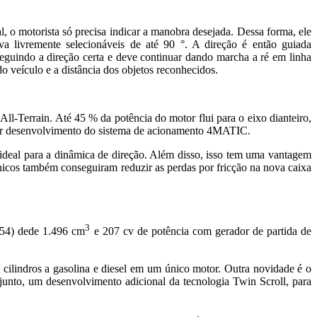
 o motorista só precisa indicar a manobra desejada. Dessa forma, ele
 livremente selecionáveis ​​de até 90 °. A direção é então guiada
eguindo a direção certa e deve continuar dando marcha a ré em linha
o veículo e a distância dos objetos reconhecidos.
All-Terrain. Até 45 % da potência do motor flui para o eixo dianteiro,
aior desenvolvimento do sistema de acionamento 4MATIC.
 ideal para a dinâmica de direção. Além disso, isso tem uma vantagem
icos também conseguiram reduzir as perdas por fricção na nova caixa
3
254) dede 1.496 cm
e 207 cv de potência com gerador de partida de
cilindros a gasolina e diesel em um único motor. Outra novidade é o
unto, um desenvolvimento adicional da tecnologia Twin Scroll, para