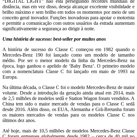
“DIGITAL LIGHT” não está perseguindo recordes mundiais de
distância, mas em vez disso, deseja alcançar excelente visibilidade e
brilho máximo e sem brilho em todos os momentos por meio de um
conceito geral inovador. Funções inovadoras para apoiar o motorista
e permitir a comunicação com outros usuários da estrada aumentam
significativamente a segurança ao dirigir à noite.
Uma história de sucesso: best-seller por muitos anos
A história de sucesso do Classe C começou em 1982 quando o
Mercedes-Benz 190 foi lançado como um modelo de tamanho
médio. Por ser o menor modelo da linha da Mercedes-Benz na
época, logo ganhou o apelido de ‘Baby Benz’. O primeiro modelo
com a nomenclatura Classe C foi lançado em maio de 1993 na
Europa.
Na última década, o Classe C foi o modelo Mercedes-Benz de maior
volume. Desde a introdução da geração ainda atual em 2014, mais
de 2,5 milhões de modelos sedâ e Station Wagon foram vendidos. A
China tem sido o maior mercado de vendas para o Classe C sedâ
desde 2016. Além disso, os EUA, Alemanha e Grã-Bretanha foram
os maiores mercados de vendas para os modelos Classe C nos
últimos dez anos.
Até hoje, mais de 10,5 milhões de modelos Mercedes-Benz Classe
C foram entregues globalmente desde 1982 – cerca de 40 mil no