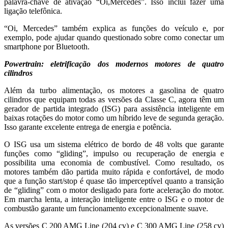
palavra-chave de ativação “Oi,Mercedes”. Isso inclui fazer uma
ligação telefônica.
“Oi, Mercedes” também explica as funções do veículo e, por
exemplo, pode ajudar quando questionado sobre como conectar um
smartphone por Bluetooth.
Powertrain: eletrificação dos modernos motores de quatro
cilindros
Além da turbo alimentação, os motores a gasolina de quatro
cilindros que equipam todas as versões da Classe C, agora têm um
gerador de partida integrado (ISG) para assistência inteligente em
baixas rotações do motor como um híbrido leve de segunda geração.
Isso garante excelente entrega de energia e potência.
O ISG usa um sistema elétrico de bordo de 48 volts que garante
funções como “gliding”, impulso ou recuperação de energia e
possibilita uma economia de combustível. Como resultado, os
motores também dão partida muito rápida e confortável, de modo
que a função start/stop é quase tão imperceptível quanto a transição
de “gliding” com o motor desligado para forte aceleração do motor.
Em marcha lenta, a interação inteligente entre o ISG e o motor de
combustão garante um funcionamento excepcionalmente suave.
As versões C 200 AMG Line (204 cv) e C 300 AMG Line (258 cv)