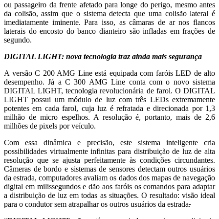
ou passageiro da frente afetado para longe do perigo, mesmo antes
da colisão, assim que o sistema detecta que uma colisão lateral é
imediatamente iminente. Para isso, as câmaras de ar nos flancos
laterais do encosto do banco dianteiro são infladas em frações de
segundo.
DIGITAL LIGHT: nova tecnologia traz ainda mais segurança
A versão C 200 AMG Line está equipada com faróis LED de alto
desempenho. Já a C 300 AMG Line conta com o novo sistema
DIGITAL LIGHT, tecnologia revolucionária de farol. O DIGITAL
LIGHT possui um módulo de luz com três LEDs extremamente
potentes em cada farol, cuja luz é refratada e direcionada por 1,3
milhão de micro espelhos. A resolução é, portanto, mais de 2,6
milhões de pixels por veículo.
Com essa dinâmica e precisão, este sistema inteligente cria
possibilidades virtualmente infinitas para distribuição de luz de alta
resolução que se ajusta perfeitamente às condições circundantes.
Câmeras de bordo e sistemas de sensores detectam outros usuários
da estrada, computadores avaliam os dados dos mapas de navegação
digital em milissegundos e dão aos faróis os comandos para adaptar
a distribuição de luz em todas as situações. O resultado: visão ideal
para o condutor sem atrapalhar os outros usuários da estrada
.