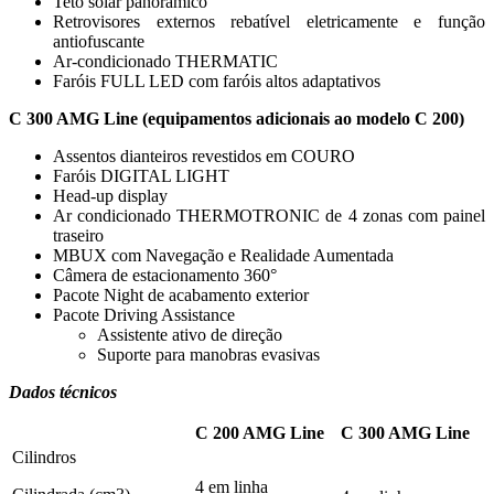
Teto solar panorâmico
Retrovisores externos rebatível eletricamente e função
antiofuscante
Ar-condicionado THERMATIC
Faróis FULL LED com faróis altos adaptativos
C 300 AMG Line (equipamentos adicionais ao modelo C 200)
Assentos dianteiros revestidos em COURO
Faróis DIGITAL LIGHT
Head-up display
Ar condicionado THERMOTRONIC de 4 zonas com painel
traseiro
MBUX com Navegação e Realidade Aumentada
Câmera de estacionamento 360°
Pacote Night de acabamento exterior
Pacote Driving Assistance
Assistente ativo de direção
Suporte para manobras evasivas
Dados técnicos
C 200 AMG Line
C 300 AMG Line
Cilindros
4 em linha