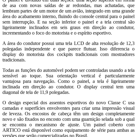
de asa com novas saídas de ar redondas, mas achatadas, que
lembram partes de um motor de um avião, integrado em uma grande
área do acabamento interno, fluindo do console central para o painel
sem interrupção. E na seção inferior o painel e a tela central são
ligeiramente inclinados em seis graus em direção ao condutor,
incrementando o foco do motorista e o espírito esportivo.
A área do condutor possui uma tela LCD de alta resolução de 12,3
polegadas independente e que parece flutuar. Isso diferencia o
display do motorista dos cockpits tradicionais com mostradores
tradicionais.
Todas as funções do automóvel podem ser controladas usando a tela
sensível ao toque. Sua orientação vertical é particularmente
vantajosa para navegação. Como o painel, a tela é ligeiramente
inclinada em direção ao condutor. O display central tem uma
diagonal de tela de 11,9 polegadas.
O design especial dos assentos esportivos do novo Classe C usa
camadas e superfícies envolventes para criar uma impressão visual
de leveza. Os encostos de cabeça têm um design completamente
novo e são fixados no encosto com uma guarnição selada sob a qual
se encontra o mecanismo de ajuste. Um painel coberto com
ARTICO está disponível como equipamento de série para ambas as
versões que serão comercializadas no Brasil.