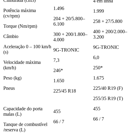
Cilindrada (cm3)
4 em linha
1.496
Potência máxima
1.999
(cv/rpm)
204 + 20/5.800–
258 + 27/5.800
6.100
Torque (Nm/rpm)
400 + 200/2.000–
300 + 200/1.800–
Câmbio
3.200
4.000
Aceleração 0 – 100 km/h
9G-TRONIC
9G-TRONIC
(s)
6,0
7,3
Velocidade máxima
(km/h)
250*
246*
Peso (kg)
1.675
1.650
Pneus
225/40 R19 (F)
225/45 R18
255/35 R19 (T)
Capacidade do porta
455
455
malas (L)
66 / 7
66 / 7
Tanque de combustível
/reserva (L)