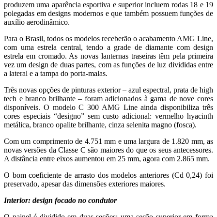
produzem uma aparência esportiva e superior incluem rodas 18 e 19
polegadas em designs modernos e que também possuem funções de
auxílio aerodinâmico.
Para o Brasil, todos os modelos receberão o acabamento AMG Line,
com uma estrela central, tendo a grade de diamante com design
estrela em cromado. As novas lanternas traseiras têm pela primeira
vez um design de duas partes, com as funções de luz divididas entre
a lateral e a tampa do porta-malas.
Três novas opções de pinturas exterior – azul espectral, prata de high
tech e branco brilhante – foram adicionados à gama de nove cores
disponíveis. O modelo C 300 AMG Line ainda disponibiliza três
cores especiais “designo” sem custo adicional: vermelho hyacinth
metálica, branco opalite brilhante, cinza selenita magno (fosca).
Com um comprimento de 4.751 mm e uma largura de 1.820 mm, as
novas versões da Classe C são maiores do que os seus antecessores.
A distância entre eixos aumentou em 25 mm, agora com 2.865 mm.
O bom coeficiente de arrasto dos modelos anteriores (Cd 0,24) foi
preservado, apesar das dimensões exteriores maiores.
Interior: design focado no condutor
O painel é dividido em duas seções: uma seção superior em forma