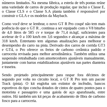
números limitados. Na mesma fábrica, a estrela de três pontas reúne
uma variedade de carros de produção regular, que inclui o Classe E,
o Classe CLS e o Classe S.A planta também é responsável por
construir o GLA e os modelos da Maybach.
Como você deve se lembrar, o novo GT R Pro coupé não tem mais
potência do que o GT R , continua a ser equipado com o V8 biturbo
de 4,0 litros de 585 cv e torque de 71,4 m.kgf, suficientes para
acelerar de 0 a 100 km/h em 3,6 segundos e alcançar a máxima de
318 km/h. Entretanto tem algumas atualizações para melhorar o
desempenho do carro na pista. Derivado dos carros de corrida GT3
e GT4, o Pro oferece os freios de carbono cerâmica padrão e
carroceria revisada para melhor aerodinâmica. Também utiliza uma
suspensão retrabalhada com amortecedores ajustáveis ​​manualmente,
juntamente com barras estabilizadoras ajustáveis ​​nas partes dianteira
e traseira.
Sendo projetado principalmente para raspar fora décimos de
segundo por volta no circuito local, o GT R Pro tem um pacote
Track (pista). O kit engloba um extintor de incêndio, bancos
esportivos do tipo concha dotados de cintos de quatro pontos para o
motorista e passageiro e uma gaiola de aço aparafusada, entre
outros. Há também um kit peças de acabamento de fibra de carbono
fosco para a carroceria.