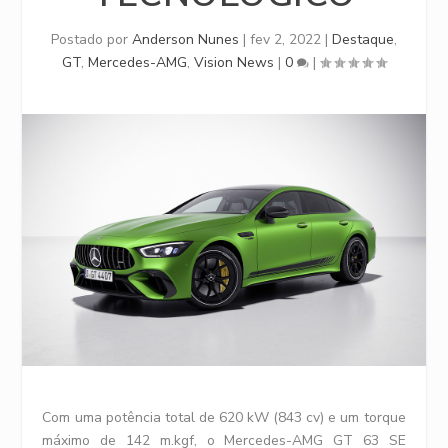
Postado por
Anderson Nunes
|
fev 2, 2022
|
Destaque
,
GT
,
Mercedes-AMG
,
Vision News
|
0
|
Com uma potência total de 620 kW (843 cv) e um torque
máximo de 142 m.kgf, o Mercedes-AMG GT 63 SE