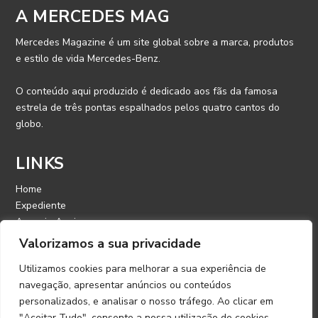
A MERCEDES MAG
Mercedes Magazine é um site global sobre a marca, produtos
e estilo de vida Mercedes-Benz.
O conteúdo aqui produzido é dedicado aos fãs da famosa
estrela de três pontas espalhados pelos quatro cantos do
globo.
LINKS
Home
Expediente
Anuncie Aqui
Contato
Valorizamos a sua privacidade
Utilizamos cookies para melhorar a sua experiência de
CONTATO
navegação, apresentar anúncios ou conteúdos
personalizados, e analisar o nosso tráfego. Ao clicar em
E-mail: contato@mercedesmagazine.com.br
"Aceitar Tudo", consente a nossa utilização de cookies.