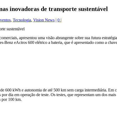
as inovadoras de transporte sustentável
ventos
,
Tecnologia
,
Vision News
|
0
|
comerciais, apresentou uma visão abrangente sobre sua futura estratégi
-Benz eActros 600 elétrico a bateria, que é apresentado como a chave p
e 600 kWh e autonomia de até 500 km sem carga intermediária. Em cond
os por dia em operação de teste. Os testes, que representam um dos mais
h por 100 km.