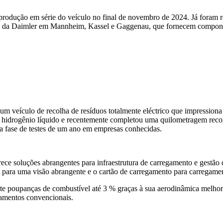
rodução em série do veículo no final de novembro de 2024. Já foram 
 da Daimler em Mannheim, Kassel e Gaggenau, que fornecem componente
veículo de recolha de resíduos totalmente eléctrico que impressiona p
idrogênio líquido e recentemente completou uma quilometragem recor
a fase de testes de um ano em empresas conhecidas.
e soluções abrangentes para infraestrutura de carregamento e gestão 
 para uma visão abrangente e o cartão de carregamento para carregame
ite poupanças de combustível até 3 % graças à sua aerodinâmica melho
namentos convencionais.