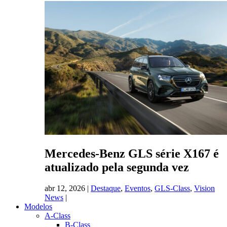
Mercedes-Benz GLS série X167 é
atualizado pela segunda vez
abr 12, 2026
|
Destaque
,
Eventos
,
GLS-Class
,
Vision
News
|
Modelos
A-Class
B-Class