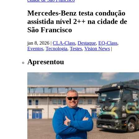
Mercedes-Benz testa condução
assistida nível 2++ na cidade de
São Francisco
jan 8, 2026
|
CLA-Class
,
Destaque
,
EQ-Class
,
Eventos
,
Tecnologia
,
Testes
,
Vision News
|
Apresentou