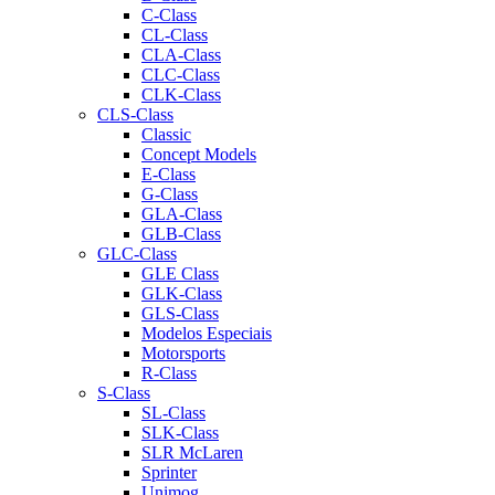
C-Class
CL-Class
CLA-Class
CLC-Class
CLK-Class
CLS-Class
Classic
Concept Models
E-Class
G-Class
GLA-Class
GLB-Class
GLC-Class
GLE Class
GLK-Class
GLS-Class
Modelos Especiais
Motorsports
R-Class
S-Class
SL-Class
SLK-Class
SLR McLaren
Sprinter
Unimog