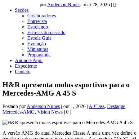
por
Anderson Nunes
|
mar 28, 2026
|
0
Seções
Colaboradores
Entrevista
Estrelando
Estrelas do passado
Estrela Guia
Evolução
Miniaturas
Propaganda
Anuncie Aqui
Expediente
Contato
H&R apresenta molas esportivas para o
Mercedes-AMG A 45 S
Postado por
Anderson Nunes
|
out 1, 2020
|
A-Class
,
Destaque
,
Mercedes-AMG
,
Vision News
|
0
|
A versão AMG do atual Mercedes Classe A mais uma vez define o
padrão de desempenho em sua categoria. No modelo “45 S”, 51