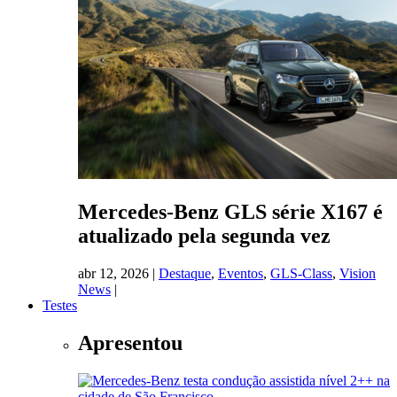
Mercedes-Benz GLS série X167 é
atualizado pela segunda vez
abr 12, 2026
|
Destaque
,
Eventos
,
GLS-Class
,
Vision
News
|
Testes
Apresentou