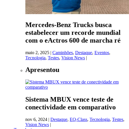
Mercedes-Benz Trucks busca
estabelecer um recorde mundial
com o eActros 600 de marcha ré
maio 2, 2025
|
Caminhões
,
Destaque
,
Eventos
,
Tecnologia
,
Testes
,
Vision News
|
Apresentou
Sistema MBUX vence teste de
conectividade em comparativo
nov 6, 2024
|
Destaque
,
EQ-Class
,
Tecnologia
,
Testes
,
Vision News
|