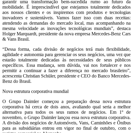
garantir uma transformação bem-sucedida rumo ao futuro da
mobilidade. É imprescindível que estejamos totalmente dedicados
aos nossos clientes e os inspiremos com produtos e tecnologias
inovadores e sustentáveis. Vamos fazer isso com duas receitas:
atendendo as demandas do mercado local, mas acompanhando na
mesma velocidade as inovações tecnológicas mundiais”, destaca
Holger Marquardt, presidente da nova empresa Mercedes-Benz Cars
& Vans Brasil.
“Dessa forma, cada divisão de negócios terá mais flexibilidade,
agilidade e autonomia para gerenciar os seus negócios, uma vez que
estarão totalmente dedicadas às necessidades de seus públicos
específicos. Essa mudança, sem dúvida, vai nos fortalecer e nos
permitir a continuar a fazer a diferença no mercado brasileiro”,
acrescenta Christian Schüler, presidente e CEO do Banco Mercedes-
Benz do Brasil.
Nova estrutura corporativa mundial
O Grupo Daimler começou a preparação dessa nova estrutura
corporativa há cerca de dois anos, avaliando qual seria a melhor
alternativa para todos os seus ramos de negócios. Em 1º de
novembro, o Grupo Daimler lançou essa nova estrutura corporativa.
A divisão dos negócios de Automóveis, Vans, Caminhões e Ônibus
para as subsidiárias entrou em vigor no final de outubro, com o