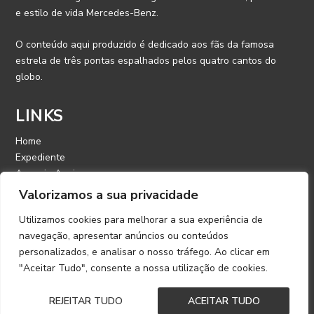
e estilo de vida Mercedes-Benz.
O conteúdo aqui produzido é dedicado aos fãs da famosa
estrela de três pontas espalhados pelos quatro cantos do
globo.
LINKS
Home
Expediente
Anuncie Aqui
Contato
Valorizamos a sua privacidade
Utilizamos cookies para melhorar a sua experiência de
CONTATO
navegação, apresentar anúncios ou conteúdos
personalizados, e analisar o nosso tráfego. Ao clicar em
E-mail: contato@mercedesmagazine.com.br
"Aceitar Tudo", consente a nossa utilização de cookies.
©️ 2022 – Copyright | Mercedes Magazine | Desenvolvido por
REJEITAR TUDO
ACEITAR TUDO