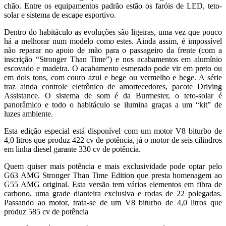
chão. Entre os equipamentos padrão estão os faróis de LED, teto-
solar e sistema de escape esportivo.
Dentro do habitáculo as evoluções são ligeiras, uma vez que pouco
há a melhorar num modelo como estes. Ainda assim, é impossível
não reparar no apoio de mão para o passageiro da frente (com a
inscrição “Stronger Than Time”) e nos acabamentos em alumínio
escovado e madeira. O acabamento esmerado pode vir em preto ou
em dois tons, com couro azul e bege ou vermelho e bege. A série
traz ainda controle eletrônico de amortecedores, pacote Driving
Assistance. O sistema de som é da Burmester, o teto-solar é
panorâmico e todo o habitáculo se ilumina graças a um “kit” de
luzes ambiente.
Esta edição especial está disponível com um motor V8 biturbo de
4,0 litros que produz 422 cv de potência, já o motor de seis cilindros
em linha diesel garante 330 cv de potência.
Quem quiser mais potência e mais exclusividade pode optar pelo
G63 AMG Stronger Than Time Edition que presta homenagem ao
G55 AMG original. Esta versão tem vários elementos em fibra de
carbono, uma grade dianteira exclusiva e rodas de 22 polegadas.
Passando ao motor, trata-se de um V8 biturbo de 4,0 litros que
produz 585 cv de potência