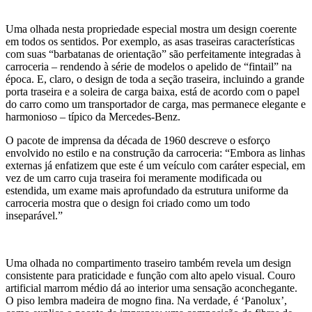
Uma olhada nesta propriedade especial mostra um design coerente
em todos os sentidos. Por exemplo, as asas traseiras características
com suas “barbatanas de orientação” são perfeitamente integradas à
carroceria – rendendo à série de modelos o apelido de “fintail” na
época. E, claro, o design de toda a seção traseira, incluindo a grande
porta traseira e a soleira de carga baixa, está de acordo com o papel
do carro como um transportador de carga, mas permanece elegante e
harmonioso – típico da Mercedes-Benz.
O pacote de imprensa da década de 1960 descreve o esforço
envolvido no estilo e na construção da carroceria: “Embora as linhas
externas já enfatizem que este é um veículo com caráter especial, em
vez de um carro cuja traseira foi meramente modificada ou
estendida, um exame mais aprofundado da estrutura uniforme da
carroceria mostra que o design foi criado como um todo
inseparável.”
Uma olhada no compartimento traseiro também revela um design
consistente para praticidade e função com alto apelo visual. Couro
artificial marrom médio dá ao interior uma sensação aconchegante.
O piso lembra madeira de mogno fina. Na verdade, é ‘Panolux’,