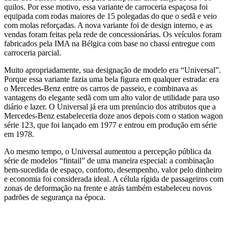
quilos. Por esse motivo, essa variante de carroceria espaçosa foi
equipada com rodas maiores de 15 polegadas do que o sedã e veio
com molas reforçadas. A nova variante foi de design interno, e as
vendas foram feitas pela rede de concessionárias. Os veículos foram
fabricados pela IMA na Bélgica com base no chassi entregue com
carroceria parcial.
Muito apropriadamente, sua designação de modelo era “Universal”.
Porque essa variante fazia uma bela figura em qualquer estrada: era
o Mercedes-Benz entre os carros de passeio, e combinava as
vantagens do elegante sedã com um alto valor de utilidade para uso
diário e lazer. O Universal já era um prenúncio dos atributos que a
Mercedes-Benz estabeleceria doze anos depois com o station wagon
série 123, que foi lançado em 1977 e entrou em produção em série
em 1978.
Ao mesmo tempo, o Universal aumentou a percepção pública da
série de modelos “fintail” de uma maneira especial: a combinação
bem-sucedida de espaço, conforto, desempenho, valor pelo dinheiro
e economia foi considerada ideal. A célula rígida de passageiros com
zonas de deformação na frente e atrás também estabeleceu novos
padrões de segurança na época.