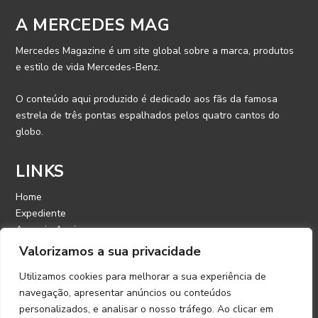
A MERCEDES MAG
Mercedes Magazine é um site global sobre a marca, produtos
e estilo de vida Mercedes-Benz.
O conteúdo aqui produzido é dedicado aos fãs da famosa
estrela de três pontas espalhados pelos quatro cantos do
globo.
LINKS
Home
Expediente
Anuncie Aqui
Contato
Valorizamos a sua privacidade
Utilizamos cookies para melhorar a sua experiência de
CONTATO
navegação, apresentar anúncios ou conteúdos
personalizados, e analisar o nosso tráfego. Ao clicar em
E-mail: contato@mercedesmagazine.com.br