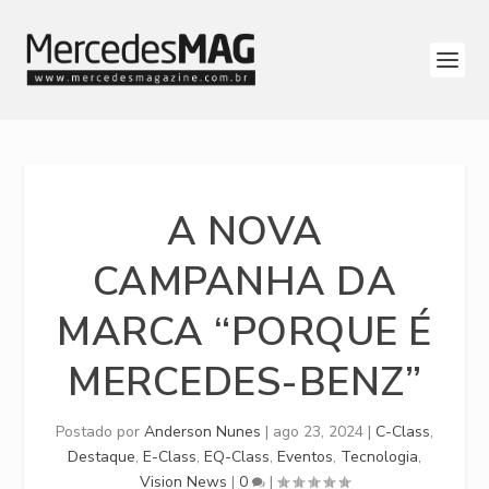
A NOVA
CAMPANHA DA
MARCA “PORQUE É
MERCEDES-BENZ”
Postado por
Anderson Nunes
|
ago 23, 2024
|
C-Class
,
Destaque
,
E-Class
,
EQ-Class
,
Eventos
,
Tecnologia
,
Vision News
|
0
|