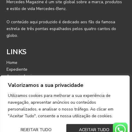
Mercedes Magazine é um site global sobre a marca, produtos
e estilo de vida Mercedes-Benz.
O conteúdo aqui produzido é dedicado aos fãs da famosa
estrela de três pontas espalhados pelos quatro cantos do
globo.
LINKS
Home
Expediente
Anuncie Aqui
Contato
Valorizamos a sua privacidade
Utilizamos cookies para melhorar a sua experiência de
CONTATO
navegação, apresentar anúncios ou conteúdos
personalizados, e analisar o nosso tráfego. Ao clicar em
E-mail: contato@mercedesmagazine.com.br
"Aceitar Tudo", consente a nossa utilização de cookies.
©️ 2022 – Copyright | Mercedes Magazine | Desenvolvido por
REJEITAR TUDO
ACEITAR TUDO