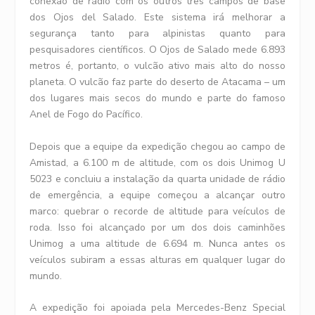
conexão de rádio com os outros três campos de base
dos Ojos del Salado. Este sistema irá melhorar a
segurança tanto para alpinistas quanto para
pesquisadores científicos. O Ojos de Salado mede 6.893
metros é, portanto, o vulcão ativo mais alto do nosso
planeta. O vulcão faz parte do deserto de Atacama – um
dos lugares mais secos do mundo e parte do famoso
Anel de Fogo do Pacífico.
Depois que a equipe da expedição chegou ao campo de
Amistad, a 6.100 m de altitude, com os dois Unimog U
5023 e concluiu a instalação da quarta unidade de rádio
de emergência, a equipe começou a alcançar outro
marco: quebrar o recorde de altitude para veículos de
roda. Isso foi alcançado por um dos dois caminhões
Unimog a uma altitude de 6.694 m. Nunca antes os
veículos subiram a essas alturas em qualquer lugar do
mundo.
A expedição foi apoiada pela Mercedes-Benz Special