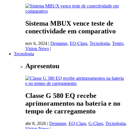
Sistema MBUX vence teste de
conectividade em comparativo
nov 6, 2024
|
Destaque
,
EQ-Class
,
Tecnologia
,
Testes
,
Vision News
|
Tecnologia
Apresentou
Classe G 580 EQ recebe
aprimoramentos na bateria e no
tempo de carregamento
abr 8, 2026
|
Destaque
,
EQ-Class
,
G-Class
,
Tecnologia
,
Vision News
|