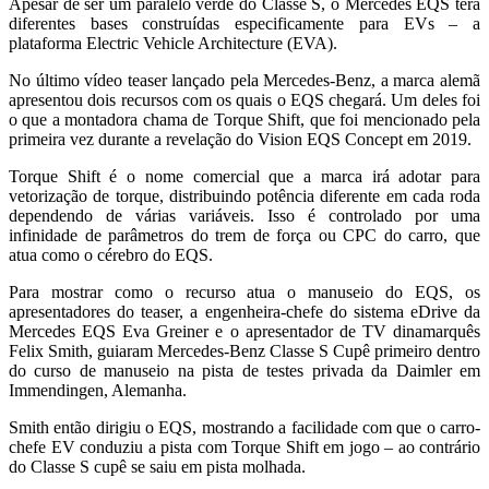
Apesar de ser um paralelo verde do Classe S, o Mercedes EQS terá
diferentes bases construídas especificamente para EVs – a
plataforma Electric Vehicle Architecture (EVA).
No último vídeo teaser lançado pela Mercedes-Benz, a marca alemã
apresentou dois recursos com os quais o EQS chegará. Um deles foi
o que a montadora chama de Torque Shift, que foi mencionado pela
primeira vez durante a revelação do Vision EQS Concept em 2019.
Torque Shift é o nome comercial que a marca irá adotar para
vetorização de torque, distribuindo potência diferente em cada roda
dependendo de várias variáveis. Isso é controlado por uma
infinidade de parâmetros do trem de força ou CPC do carro, que
atua como o cérebro do EQS.
Para mostrar como o recurso atua o manuseio do EQS, os
apresentadores do teaser, a engenheira-chefe do sistema eDrive da
Mercedes EQS Eva Greiner e o apresentador de TV dinamarquês
Felix Smith, guiaram Mercedes-Benz Classe S Cupê primeiro dentro
do curso de manuseio na pista de testes privada da Daimler em
Immendingen, Alemanha.
Smith então dirigiu o EQS, mostrando a facilidade com que o carro-
chefe EV conduziu a pista com Torque Shift em jogo – ao contrário
do Classe S cupê se saiu em pista molhada.