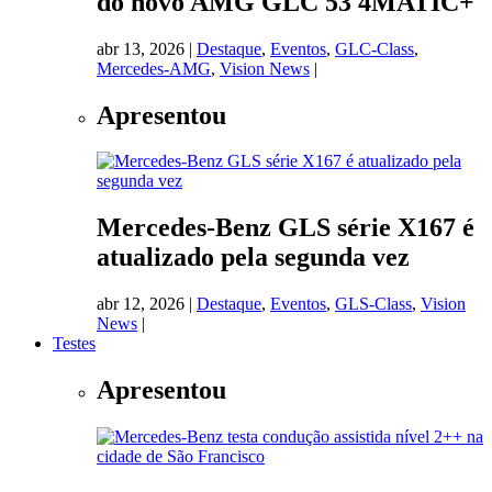
do novo AMG GLC 53 4MATIC+
abr 13, 2026
|
Destaque
,
Eventos
,
GLC-Class
,
Mercedes-AMG
,
Vision News
|
Apresentou
Mercedes-Benz GLS série X167 é
atualizado pela segunda vez
abr 12, 2026
|
Destaque
,
Eventos
,
GLS-Class
,
Vision
News
|
Testes
Apresentou