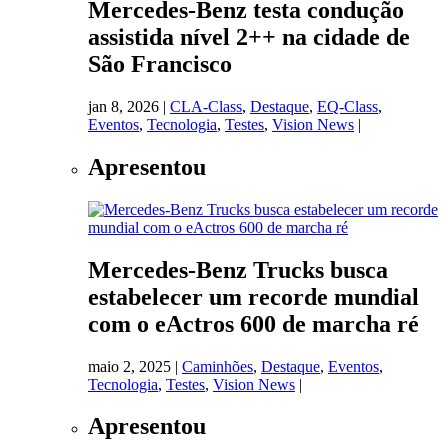
Mercedes-Benz testa condução
assistida nível 2++ na cidade de
São Francisco
jan 8, 2026
|
CLA-Class
,
Destaque
,
EQ-Class
,
Eventos
,
Tecnologia
,
Testes
,
Vision News
|
Apresentou
Mercedes-Benz Trucks busca
estabelecer um recorde mundial
com o eActros 600 de marcha ré
maio 2, 2025
|
Caminhões
,
Destaque
,
Eventos
,
Tecnologia
,
Testes
,
Vision News
|
Apresentou