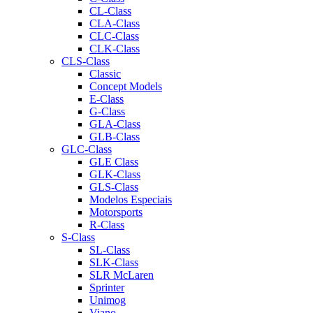
CL-Class
CLA-Class
CLC-Class
CLK-Class
CLS-Class
Classic
Concept Models
E-Class
G-Class
GLA-Class
GLB-Class
GLC-Class
GLE Class
GLK-Class
GLS-Class
Modelos Especiais
Motorsports
R-Class
S-Class
SL-Class
SLK-Class
SLR McLaren
Sprinter
Unimog
Viano