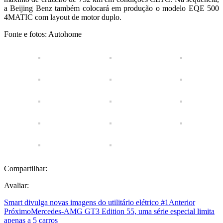
a Beijing Benz também colocará em produção o modelo EQE 500
4MATIC com layout de motor duplo.
Fonte e fotos: Autohome
Compartilhar:
Avaliar:
Smart divulga novas imagens do utilitário elétrico #1
Anterior
Próximo
Mercedes-AMG GT3 Edition 55, uma série especial limita
apenas a 5 carros