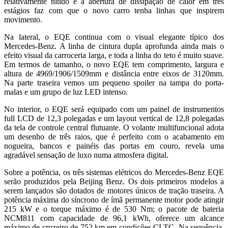
relativamente nítido e a abertura de dissipação de calor em três
estágios faz com que o novo carro tenha linhas que inspirem
movimento.
Na lateral, o EQE continua com o visual elegante típico dos
Mercedes-Benz. A linha de cintura dupla aprofunda ainda mais o
efeito visual da carroceria larga, e toda a linha do teto é muito suave.
Em termos de tamanho, o novo EQE tem comprimento, largura e
altura de 4969/1906/1509mm e distância entre eixos de 3120mm.
Na parte traseira vemos um pequeno spoiler na tampa do porta-
malas e um grupo de luz LED intenso.
No interior, o EQE será equipado com um painel de instrumentos
full LCD de 12,3 polegadas e um layout vertical de 12,8 polegadas
da tela de controle central flutuante. O volante multifuncional adota
um desenho de três raios, que é perfeito com o acabamento em
nogueira, bancos e painéis das portas em couro, revela uma
agradável sensação de luxo numa atmosfera digital.
Sobre a potência, os três sistemas elétricos do Mercedes-Benz EQE
serão produzidos pela Beijing Benz. Os dois primeiros modelos a
serem lançados são dotados de motores únicos de tração traseira. A
potência máxima do síncrono de ímã permanente motor pode atingir
215 kW e o torque máximo é de 530 Nm; o pacote de bateria
NCM811 com capacidade de 96,1 kWh, oferece um alcance
máximo de cruzeiro de 752 km em condições CLTC. Na sequência,