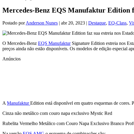
Mercedes-Benz EQS Manufaktur Edition faz
Postado por
Anderson Nunes
|
abr 20, 2023
|
Destaque
,
EQ-Class
,
Vi
O Mercedes-Benz
EQS Manufaktur
Signature Edition estreia nos Es
preços ainda não estão disponíveis. Os modelos de edição especial a
Anúncios
A
Manufaktur
Edition está disponível em quatro esquemas de cores.
Cinza não metálico com couro napa exclusivo Mystic Red
Rubelita Vermelho Metálico com Couro Napa Exclusivo Branco Pro
Na versão
EQS AMG
o esquema de combinações são: