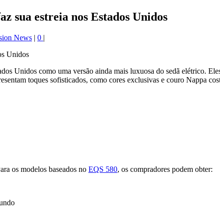
 sua estreia nos Estados Unidos
sion News
|
0
|
tados Unidos como uma versão ainda mais luxuosa do sedã elétrico. El
presentam toques sofisticados, como cores exclusivas e couro Nappa cos
 Para os modelos baseados no
EQS 580
, os compradores podem obter:
fundo