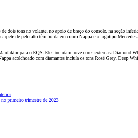
 dois tons no volante, no apoio de braço do console, na seção inferio
ipo carpete de pelo alto têm borda em couro Nappa e o logotipo Merce
Manfaktur para o EQS. Eles incluíam nove cores externas: Diamond Whi
o Nappa acolchoado com diamantes incluía os tons Rosé Grey, Deep Wh
terior
 no primeiro trimestre de 2023