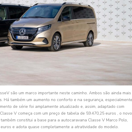
asseV são um marco importante neste caminho. Ambos são ainda mais
res. Há também um aumento no conforto e na segurança, especialment
pamento de série foi amplamente atualizado e, assim, adaptado com
o Classe V começa com um preço de tabela de 59.470,25 euros , o nov
 também constitui a base para a autocaravana Classe V Marco Polo,
9 euros e adota quase completamente a atratividade do modelo.