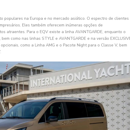
 populares na Europa e no mercado asiático. O espectro de clientes
e empresários. Eles também oferecem inúmeras opções de
ntos atraentes. Para o EQV existe a linha AVANTGARDE, enquanto o
da, bem como nas linhas STYLE e AVANTGARDE e na versão EXCLUSIV
opcionais, como a Linha AMG e o Pacote Night para o Classe V, bem
.