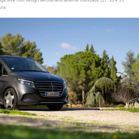
iga leve com design aerodinamicamente otimizado (17, 18 e 19
ura.