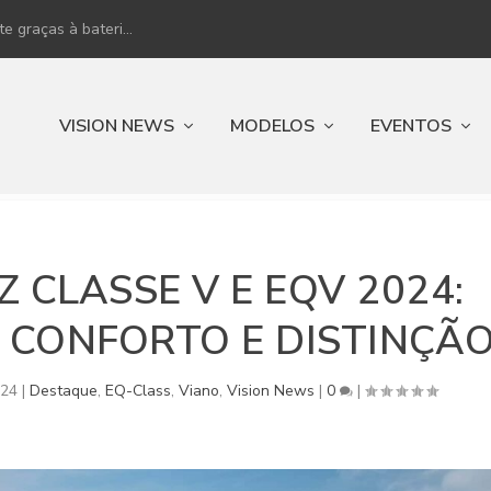
 graças à bateri...
VISION NEWS
MODELOS
EVENTOS
 CLASSE V E EQV 2024:
, CONFORTO E DISTINÇÃ
024
|
Destaque
,
EQ-Class
,
Viano
,
Vision News
|
0
|