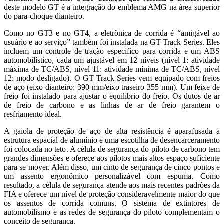
deste modelo GT é a integração do emblema AMG na área superior
do para-choque dianteiro.
Como no GT3 e no GT4, a eletrônica de corrida é “amigável ao
usuário e ao serviço” também foi instalada na GT Track Series. Eles
incluem um controle de tração específico para corrida e um ABS
automobilístico, cada um ajustável em 12 níveis (nível 1: atividade
máxima de TC/ABS, nível 11: atividade mínima de TC/ABS, nível
12: modo desligado). O GT Track Series vem equipado com freios
de aço (eixo dianteiro: 390 mm/eixo traseiro 355 mm). Um feixe de
freio foi instalado para ajustar o equilíbrio do freio. Os dutos de ar
de freio de carbono e as linhas de ar de freio garantem o
resfriamento ideal.
A gaiola de proteção de aço de alta resistência é aparafusada à
estrutura espacial de alumínio e uma escotilha de desencarceramento
foi colocada no teto. A célula de segurança do piloto de carbono tem
grandes dimensões e oferece aos pilotos mais altos espaço suficiente
para se mover. Além disso, um cinto de segurança de cinco pontos e
um assento ergonômico personalizável com espuma. Como
resultado, a célula de segurança atende aos mais recentes padrões da
FIA e oferece um nível de proteção consideravelmente maior do que
os assentos de corrida comuns. O sistema de extintores de
automobilismo e as redes de segurança do piloto complementam o
conceito de segurança.