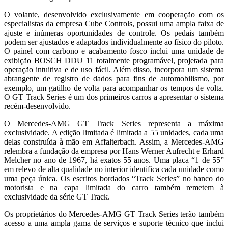
O volante, desenvolvido exclusivamente em cooperação com os
especialistas da empresa Cube Controls, possui uma ampla faixa de
ajuste e inúmeras oportunidades de controle. Os pedais também
podem ser ajustados e adaptados individualmente ao físico do piloto.
O painel com carbono e acabamento fosco inclui uma unidade de
exibição BOSCH DDU 11 totalmente programável, projetada para
operação intuitiva e de uso fácil. Além disso, incorpora um sistema
abrangente de registro de dados para fins de automobilismo, por
exemplo, um gatilho de volta para acompanhar os tempos de volta.
O GT Track Series é um dos primeiros carros a apresentar o sistema
recém-desenvolvido.
O Mercedes-AMG GT Track Series representa a máxima
exclusividade. A edição limitada é limitada a 55 unidades, cada uma
delas construída à mão em Affalterbach. Assim, a Mercedes-AMG
relembra a fundação da empresa por Hans Werner Aufrecht e Erhard
Melcher no ano de 1967, há exatos 55 anos. Uma placa “1 de 55”
em relevo de alta qualidade no interior identifica cada unidade como
uma peça única. Os escritos bordados “Track Series” no banco do
motorista e na capa limitada do carro também remetem à
exclusividade da série GT Track.
Os proprietários do Mercedes-AMG GT Track Series terão também
acesso a uma ampla gama de serviços e suporte técnico que inclui