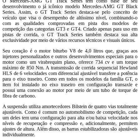
O Mercedes-AMG GT Track Series tem como base de seu
desenvolvimento o já icônico modelo Mercedes-AMG GT Black
Series. Assim, o GT Track Series destaca-se pelo conceito de
veículo que visa o desempenho de altíssimo nível, combinando-o
com as qualidades comprovadas em pista dos modelos de
competição das categorias GT3 e GT4. Criado apenas para uso em
pistas de corrida, o GT Track Series também destaca sua alta
exclusividade por meio de vários recursos técnicos e visuais únicos.
Seu coração é o motor biturbo V8 de 4,0 litros que, graças aos
injetores personalizados e outros desenvolvimentos especiais para o
motor como um virabrequim plano, oferece 734 cv e um torque
máximo de 850 Nm. A transmissão de corrida sequencial Hewland
HLS de 6 velocidades com diferencial ajustável transfere a potência
para o eixo traseiro. Como em todos os modelos da família GT, o
item foi instalado no eixo traseiro em configuração transaxle e
possui uma conexão ao motor por meio de um tubo de torque de
fibra de carbono.
A suspensão utiliza amortecedores Bilstein de quatro vias totalmente
ajustáveis. Como é comum no automobilismo de competição, cada
um deles tem uma configuração para alta e/ou baixa velocidade nos
níveis de recuperação e compressão e, adicionalmente, permitem
ajustes de altura. Além disso, as barras estabilizadoras são ajustáveis
individualmente.