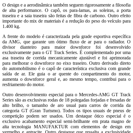
O design e a aerodinâmica também seguem rigorosamente a filosofia
de alta performance. O capô, os para-lamas, as soleiras, a porta
traseira e a saia traseira são feitas de fibra de carbono. Outro efeito
importante do mix de materiais é a redução do peso do veículo para
1.400 kg.
A frente do modelo é caracterizada pela grade esportiva específica
da AMG, que garante um ótimo fluxo de ar para o radiador. O
divisor dianteiro para maior downforce foi desenvolvido
exclusivamente para o GT Track Series. É complementado por uma
asa traseira de corrida mecanicamente ajustável e foi aprimorada
para melhorar o downforce no eixo traseiro. Outro derivado direto
do automobilismo é o capô de característica exclusiva com grande
saída de ar. Ele guia o ar quente do compartimento do motor,
aumenta o downforce geral e, ao mesmo tempo, contribui para o
resfriamento do motor.
Outro desenvolvimento especial para o Mercedes-AMG GT Track
Series são as exclusivas rodas de 18 polegadas forjadas e fresadas de
alto brilho, o tamanho de aro usual para carros de corrida da
categoria GT (Gran Turismo). Todos os tipos usuais de pneus de
competição podem ser usados. Um destaque ótico especial é o
exclusivo acabamento especial semi-brilhante em prata magno de
alta tecnologia MANUFAKTUR com elementos de design em
vermelho e antracite. Outro destaque que ressalta a exclusividade