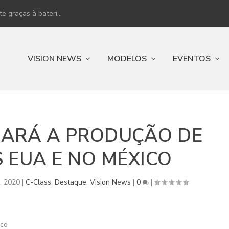
 graças à bateri...
VISION NEWS
MODELOS
EVENTOS
SARÁ A PRODUÇÃO DE
 EUA E NO MÉXICO
1, 2020
|
C-Class
,
Destaque
,
Vision News
|
0
|