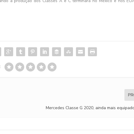
ando a produção dos Classes A e C terminará no México e nos EUA
:
PR
Mercedes Classe G 2020, ainda mais equipado