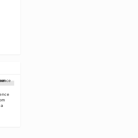
ence
com
ma