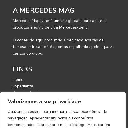
A MERCEDES MAG
Mercedes Magazine é um site global sobre a marca,
produtos e estilo de vida Mercedes-Benz.
O conteúdo aqui produzido é dedicado aos fãs da
famosa estrela de três pontas espalhados pelos quatro
cantos do globo.
LINKS
Home
Expediente
Anuncie Aqui
Contato
Valorizamos a sua privacidade
Utilizamos cookies para melhorar a sua experiência de
CONTATO
navegação, apresentar anúncios ou conteúdos
personalizados, e analisar o nosso tráfego. Ao clicar em
E-mail: contato@mercedesmagazine.com.br