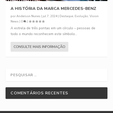
A HISTÓRIA DA MARCA MERCEDES-BENZ
por
Anderson Nunes
|
jul 7, 2024
|
Destaque
,
Evolução
,
Vision
News
|
0
|
A estrela de três pontas em um círculo – pessoas de
todo o mundo reconhecem este símbolo...
CONSULTE MAIS INFORMAÇÃO
COMENTÁRIOS RECENTES