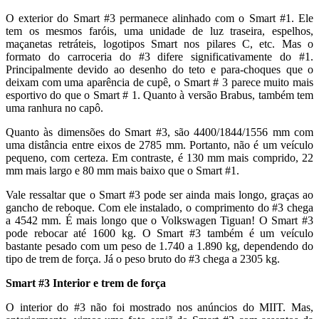
O exterior do Smart #3 permanece alinhado com o Smart #1. Ele
tem os mesmos faróis, uma unidade de luz traseira, espelhos,
maçanetas retráteis, logotipos Smart nos pilares C, etc. Mas o
formato do carroceria do #3 difere significativamente do #1.
Principalmente devido ao desenho do teto e para-choques que o
deixam com uma aparência de cupê, o Smart # 3 parece muito mais
esportivo do que o Smart # 1. Quanto à versão Brabus, também tem
uma ranhura no capô.
Quanto às dimensões do Smart #3, são 4400/1844/1556 mm com
uma distância entre eixos de 2785 mm. Portanto, não é um veículo
pequeno, com certeza. Em contraste, é 130 mm mais comprido, 22
mm mais largo e 80 mm mais baixo que o Smart #1.
Vale ressaltar que o Smart #3 pode ser ainda mais longo, graças ao
gancho de reboque. Com ele instalado, o comprimento do #3 chega
a 4542 mm. É mais longo que o Volkswagen Tiguan! O Smart #3
pode rebocar até 1600 kg. O Smart #3 também é um veículo
bastante pesado com um peso de 1.740 a 1.890 kg, dependendo do
tipo de trem de força. Já o peso bruto do #3 chega a 2305 kg.
Smart #3 Interior e trem de força
O interior do #3 não foi mostrado nos anúncios do MIIT. Mas,