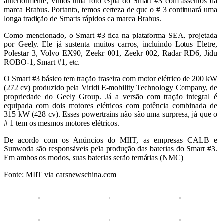
anteriormente, vimos uma foto espiã do Smart #3 com assentos da
marca Brabus. Portanto, temos certeza de que o # 3 continuará uma
longa tradição de Smarts rápidos da marca Brabus.
Como mencionado, o Smart #3 fica na plataforma SEA, projetada
por Geely. Ele já sustenta muitos carros, incluindo Lotus Eletre,
Polestar 3, Volvo EX90, Zeekr 001, Zeekr 002, Radar RD6, Jidu
ROBO-1, Smart #1, etc.
O Smart #3 básico tem tração traseira com motor elétrico de 200 kW
(272 cv) produzido pela Viridi E-mobility Technology Company, de
propriedade do Geely Group. Já a versão com tração integral é
equipada com dois motores elétricos com potência combinada de
315 kW (428 cv). Esses powertrains não são uma surpresa, já que o
# 1 tem os mesmos motores elétricos.
De acordo com os Anúncios do MIIT, as empresas CALB e
Sunwoda são responsáveis ​​pela produção das baterias do Smart #3.
Em ambos os modos, suas baterias serão ternárias (NMC).
Fonte: MIIT via carsnewschina.com