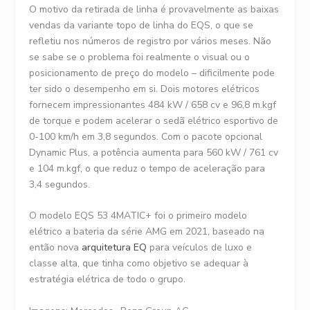
O motivo da retirada de linha é provavelmente as baixas
vendas da variante topo de linha do EQS, o que se
refletiu nos números de registro por vários meses. Não
se sabe se o problema foi realmente o visual ou o
posicionamento de preço do modelo – dificilmente pode
ter sido o desempenho em si. Dois motores elétricos
fornecem impressionantes 484 kW / 658 cv e 96,8 m.kgf
de torque e podem acelerar o sedã elétrico esportivo de
0-100 km/h em 3,8 segundos. Com o pacote opcional
Dynamic Plus, a potência aumenta para 560 kW / 761 cv
e 104 m.kgf, o que reduz o tempo de aceleração para
3,4 segundos.
O modelo EQS 53 4MATIC+ foi o primeiro modelo
elétrico a bateria da série AMG em 2021, baseado na
então nova
arquitetura EQ
para veículos de luxo e
classe alta, que tinha como objetivo se adequar à
estratégia elétrica de todo o grupo.