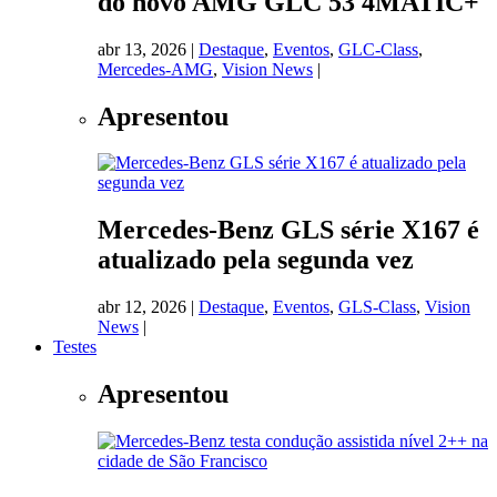
do novo AMG GLC 53 4MATIC+
abr 13, 2026
|
Destaque
,
Eventos
,
GLC-Class
,
Mercedes-AMG
,
Vision News
|
Apresentou
Mercedes-Benz GLS série X167 é
atualizado pela segunda vez
abr 12, 2026
|
Destaque
,
Eventos
,
GLS-Class
,
Vision
News
|
Testes
Apresentou