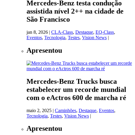
Mercedes-Benz testa condução
assistida nível 2++ na cidade de
São Francisco
jan 8, 2026
|
CLA-Class
,
Destaque
,
EQ-Class
,
Eventos
,
Tecnologia
,
Testes
,
Vision News
|
Apresentou
Mercedes-Benz Trucks busca
estabelecer um recorde mundial
com o eActros 600 de marcha ré
maio 2, 2025
|
Caminhões
,
Destaque
,
Eventos
,
Tecnologia
,
Testes
,
Vision News
|
Apresentou