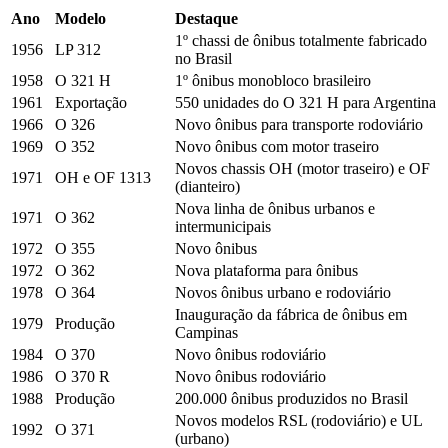
Ano
Modelo
Destaque
1º chassi de ônibus totalmente fabricado
1956
LP 312
no Brasil
1958
O 321 H
1º ônibus monobloco brasileiro
1961
Exportação
550 unidades do O 321 H para Argentina
1966
O 326
Novo ônibus para transporte rodoviário
1969
O 352
Novo ônibus com motor traseiro
Novos chassis OH (motor traseiro) e OF
1971
OH e OF 1313
(dianteiro)
Nova linha de ônibus urbanos e
1971
O 362
intermunicipais
1972
O 355
Novo ônibus
1972
O 362
Nova plataforma para ônibus
1978
O 364
Novos ônibus urbano e rodoviário
Inauguração da fábrica de ônibus em
1979
Produção
Campinas
1984
O 370
Novo ônibus rodoviário
1986
O 370 R
Novo ônibus rodoviário
1988
Produção
200.000 ônibus produzidos no Brasil
Novos modelos RSL (rodoviário) e UL
1992
O 371
(urbano)