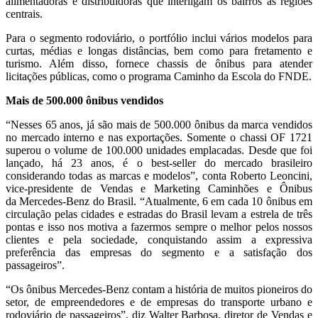
alimentadoras e distribuidoras que interligam os bairros às regiões
centrais.
Para o segmento rodoviário, o portfólio inclui vários modelos para
curtas, médias e longas distâncias, bem como para fretamento e
turismo. Além disso, fornece chassis de ônibus para atender
licitações públicas, como o programa Caminho da Escola do FNDE.
Mais de 500.000 ônibus vendidos
“Nesses 65 anos, já são mais de 500.000 ônibus da marca vendidos
no mercado interno e nas exportações. Somente o chassi OF 1721
superou o volume de 100.000 unidades emplacadas. Desde que foi
lançado, há 23 anos, é o best-seller do mercado brasileiro
considerando todas as marcas e modelos”, conta Roberto Leoncini,
vice-presidente de Vendas e Marketing Caminhões e Ônibus
da Mercedes-Benz do Brasil. “Atualmente, 6 em cada 10 ônibus em
circulação pelas cidades e estradas do Brasil levam a estrela de três
pontas e isso nos motiva a fazermos sempre o melhor pelos nossos
clientes e pela sociedade, conquistando assim a expressiva
preferência das empresas do segmento e a satisfação dos
passageiros”.
“Os ônibus Mercedes-Benz contam a história de muitos pioneiros do
setor, de empreendedores e de empresas do transporte urbano e
rodoviário de passageiros”, diz Walter Barbosa, diretor de Vendas e