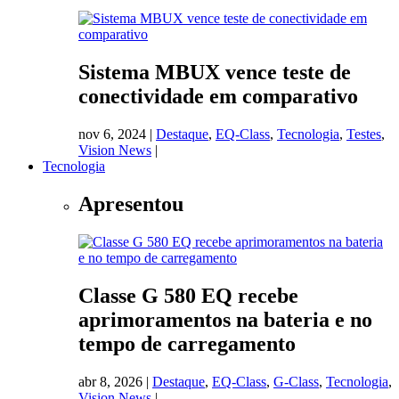
Sistema MBUX vence teste de
conectividade em comparativo
nov 6, 2024
|
Destaque
,
EQ-Class
,
Tecnologia
,
Testes
,
Vision News
|
Tecnologia
Apresentou
Classe G 580 EQ recebe
aprimoramentos na bateria e no
tempo de carregamento
abr 8, 2026
|
Destaque
,
EQ-Class
,
G-Class
,
Tecnologia
,
Vision News
|