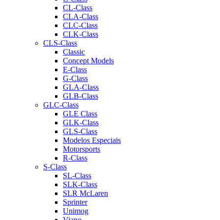
CL-Class
CLA-Class
CLC-Class
CLK-Class
CLS-Class
Classic
Concept Models
E-Class
G-Class
GLA-Class
GLB-Class
GLC-Class
GLE Class
GLK-Class
GLS-Class
Modelos Especiais
Motorsports
R-Class
S-Class
SL-Class
SLK-Class
SLR McLaren
Sprinter
Unimog
Viano