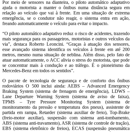
Por meio de sensores na dianteira, o piloto automático adaptativo
ajuda o motorista a manter o ônibus numa distância segura em
relação ao veículo que vai à frente. Em uma situação de extrema
emergência, se o condutor não reagir, o sistema entra em ação,
freando automaticamente o veículo para evitar o impacto.
“O piloto automático adaptativo reduz o risco de acidentes, trazendo
mais segurança para os passageiros, motoristas e outros veículos da
via”, destaca Roberto Leoncini. “Graças à atuação dos sensores,
esse avançado sistema identifica os veículos à frente em até 200
metros, mesmo numa situação de neblina. Além disso, pelo fato de
atuar automaticamente, o ACC alivia o stress do motorista, que pode
se concentrar mais à condução e ao tráfego. É o pioneirismo da
Mercedes-Benz em todos os sentidos”.
O pacote de tecnologia de segurança e de conforto dos ônibus
rodoviários O 500 inclui ainda: AEBS – Advanced Emergency
Braking System (sistema de frenagem de emergência), LDWS –
Lane Departure Warning System (sistema de aviso de faixa),
TPMS – Tyre Pressure Monitoring System (sistema de
monitoramento da pressão e temperatura dos pneus), assistente de
partida em rampa, Retarder (sistema auxiliar de freio), Top-Brake
(freio-motor auxiliar), suspensão com sistema anti-tombamento,
ABS (sistema anti-travamento), ASR (sistema de controle de tração),
EBS (sistema eletrônico de freios), ECAS (suspensão pneumática