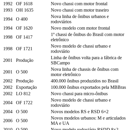
1992
OF 1618
Novo chassi com motor frontal
1993
OH 1635
Novo chassi com motor traseiro
Nova linha de ônibus urbanos e
1994
O 400
rodoviários
1994
OF 1620
Novo modelo com motor frontal
1º chassi de ônibus do Brasil com motor
1998
OF 1417
eletrônico
Novo modelo de chassi urbano e
1998
OF 1721
rodoviário
Linha de ônibus volta para a fábrica de
2001
Produção
SBCampo
Nova linha de chassis de ônibus com
2001
O 500
motor eletrônico
2002
Produção
400.000 ônibus produzidos no Brasil
2002
Exportação
100.000 ônibus exportados pela MBBras
2002
LO 812
Novo chassi para micro-ônibus
Novo modelo de chassi urbano e
2004
OF 1722
rodoviário
2004
O 500
Novos modelos RS e RSD 6×2
Novos modelos urbanos: M e articulados
2006
O 500
MA e UA
2010
O 500
Novo modelo rodoviário RSDD 8×2