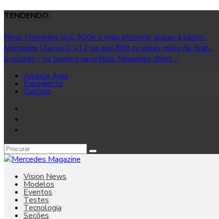
TENDENDO:
Novo Mercedes GLC 300e é mais eficiente graças à bateri...
Mercedes Classe G V12 vai aos 888 cv pelas mãos da Brab...
Evolução – na teoria e na prática: Mercedes-Benz ...
Anuncie Aqui
Expediente
Contato
Vision News
Modelos
Eventos
Testes
Tecnologia
Seções