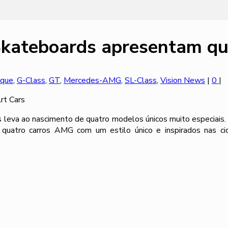
kateboards apresentam qua
que
,
G-Class
,
GT
,
Mercedes-AMG
,
SL-Class
,
Vision News
|
0
|
eva ao nascimento de quatro modelos únicos muito especiais. Pa
u quatro carros AMG com um estilo único e inspirados nas ci