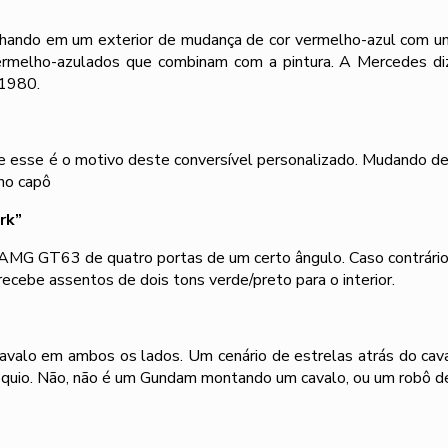
ilhando em um exterior de mudança de cor vermelho-azul com u
s vermelho-azulados que combinam com a pintura. A Mercedes d
 1980.
, e esse é o motivo deste conversível personalizado. Mudando de
no capô
rk”
 AMG GT63 de quatro portas de um certo ângulo. Caso contrário
ebe assentos de dois tons verde/preto para o interior.
cavalo em ambos os lados. Um cenário de estrelas atrás do ca
Tóquio. Não, não é um Gundam montando um cavalo, ou um robô de