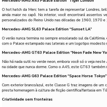
Mercedes-AMG A45 Palace Edition “Tiger London”
O hot hatch da Merc tem a tarefa de representar Londres, br
ainda maior no capô. No interior, você encontrará assento
personalizados do Reino Unido nas décadas de 1960, 1970 e
Mercedes-AMG SL63 Palace Edition “Sunset LA”
O verão nunca termina no sempre ensolarado sul da Califórnia
com o Palace estampado nas laterais e um logotipo modesto 
Mercedes-AMG GT63 Palace Edition “Neon Fade New Yo
Não há nada sutil no verde neon, embora você só o veja neste
na cidade que nunca dorme. Como o A45, este GT63 também rec
Mercedes-AMG G63 Palace Edition “Space Horse Tokyo”
Com exterior branco/azul, este Classe G traz imagens de um 
presta homenagem à cultura de ficção científica/fantasia em 
Criatividade sem fronteiras