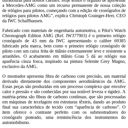
duradouras para nossos clientes. Hoje temos o orgulho de apresentar
a Mercedes-AMG como um recurso permanente de nossa coleção
de relógios para pilotos, começando com a edição de cronógrafos de
relógios para pilotos AMG”, explica Christoph Grainger-Herr, CEO
da IWC Schaffhausen.
Fabricado com materiais de engenharia automotiva, o Pilot’s Watch
Chronograph Edition AMG (Ref. IW377903) é o primeiro relógio
cronógrafo de 43 mm da IWC apresentando o calibre 69385
fabricado pela marca, bem como o primeiro relógio cronógrafo de
piloto com um caixa feita de titânio extremamente leve e resistente a
arranhões. O acabamento em titânio Grau 5 dá ao relógio sua
aparência cinza fosca, inspirado na pintura Selenite Grey Magno,
exclusivo da AMG.
O mostrador apresenta fibra de carbono com precisão, um material
derivado diretamente dos componentes aerodinâmicos da AMG.
Essas peças são produzidas em um processo complexo que envolve
calor e pressão e são conhecidas por sua notável leveza e rigidez. A
matéria-prima são fibras de carbono contínuas, que são processadas
em máquinas de tecelagem em estruturas têxteis, dando ao produto
final sua característica de tecido com “aparência de carbono”. O
item oferece o contraste perfeito com os submostradores do
cronógrafo prateado, uma reminiscência dos instrumentos do
automobilismo.