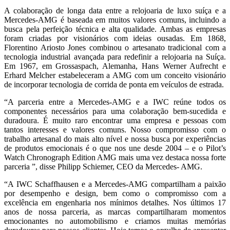
A colaboração de longa data entre a relojoaria de luxo suíça e a
Mercedes-AMG é baseada em muitos valores comuns, incluindo a
busca pela perfeição técnica e alta qualidade. Ambas as empresas
foram criadas por visionários com ideias ousadas. Em 1868,
Florentino Ariosto Jones combinou o artesanato tradicional com a
tecnologia industrial avançada para redefinir a relojoaria na Suíça.
Em 1967, em Grossaspach, Alemanha, Hans Werner Aufrecht e
Erhard Melcher estabeleceram a AMG com um conceito visionário
de incorporar tecnologia de corrida de ponta em veículos de estrada.
“A parceria entre a Mercedes-AMG e a IWC reúne todos os
componentes necessários para uma colaboração bem-sucedida e
duradoura. É muito raro encontrar uma empresa e pessoas com
tantos interesses e valores comuns. Nosso compromisso com o
trabalho artesanal do mais alto nível e nossa busca por experiências
de produtos emocionais é o que nos une desde 2004 – e o Pilot’s
Watch Chronograph Edition AMG mais uma vez destaca nossa forte
parceria ”, disse Philipp Schiemer, CEO da Mercedes- AMG.
“A IWC Schaffhausen e a Mercedes-AMG compartilham a paixão
por desempenho e design, bem como o compromisso com a
excelência em engenharia nos mínimos detalhes. Nos últimos 17
anos de nossa parceria, as marcas compartilharam momentos
emocionantes no automobilismo e criamos muitas memórias