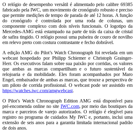
O relógio de desempenho versátil é alimentado pelo calibre 69385
fabricado pela IWC, um movimento de cronógrafo robusto e preciso
que permite medições de tempo de parada de até 12 horas. A função
do cronógrafo é controlada por uma roda de colunas, um
componente complexo com dois níveis funcionais. O logotipo da
Mercedes-AMG está estampado na parte de trás da caixa de cristal
de safira tingido. O relógio possui uma pulseira de couro de novilho
em relevo preto com costura contrastante e fecho dobrável.
A edição AMG do Pilot’s Watch Chronograph foi revelada em um
webcast hospedado por Philipp Schiemer e Christoph Grainger-
Herr. Os executivos falam sobre sua paixão por corridas, os valores
que ambas as marcas compartilham e o futuro sustentável da
relojoaria e da mobilidade. Eles foram acompanhados por Maro
Engel, embaixador de ambas as marcas, que trouxe a perspectiva de
um piloto de corrida profissional. O webcast pode ser assistido em
https://watches.iwc.com/amgwebcast
.
O Pilot’s Watch Chronograph Edition AMG está disponível para
pré-encomenda online no site
IWC.com
, por meio das boutiques da
marca e parceiros de varejo autorizados. O relógio é elegível para
registro no programa de cuidados My IWC e, portanto, inclui uma
extensão de seis anos para a garantia limitada internacional padrão
de dois anos.